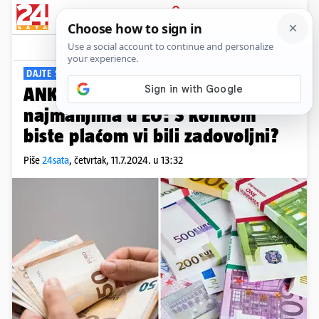
PRIJAVA
Viral
Komentari
10
DAJTE SVOJ GLAS
ANKETA Hrvatske plaće su među
najmanjima u EU: S kolikom
biste plaćom vi bili zadovoljni?
Piše
24sata
,
četvrtak, 11.7.2024. u 13:32