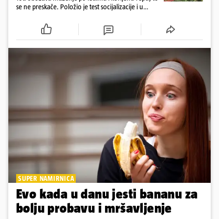
se ne preskače. Položio je test socijalizacije i u
odnosu na druge pse je miran. Kastriran je i
cijepljen protiv virusnih zaraznih bolesti
SUPER NAMIRNICA
Evo kada u danu jesti bananu za
bolju probavu i mršavljenje