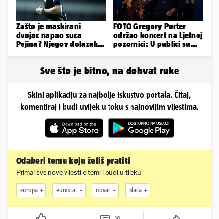
Zašto je maskirani
FOTO Gregory Porter
dvojac napao suca
održao koncert na Ljetnoj
Pejina? Njegov dolazak u
pozornici: U publici su
Zračnu luku izazvao je
bili Mateša i Blanka
čuđenje
Sve što je bitno, na dohvat ruke
Skini aplikaciju za najbolje iskustvo portala. Čitaj,
komentiraj i budi uvijek u toku s najnovijim vijestima.
Odaberi temu koju želiš pratiti
Primaj sve nove vijesti o temi i budi u tijeku
europa
eurostat
novac
plaća
10