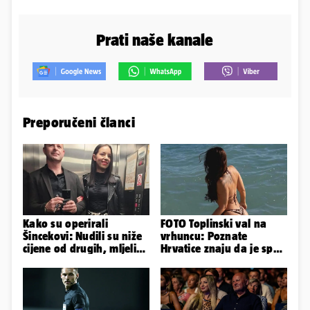
Prati naše kanale
Preporučeni članci
Kako su operirali
FOTO Toplinski val na
Šincekovi: Nudili su niže
vrhuncu: Poznate
cijene od drugih, mljeli
Hrvatice znaju da je spas
su otpad pa zakapali...
u minijaturnom bikiniju