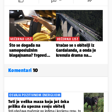
Komentari
10
OSVAJA POZITIVNOM ENERGIJOM
Toti je velika maza koja još čeka
priliku da upozna svoju obitelj
Toti obožava maženje po leđima i korijenu repu, to