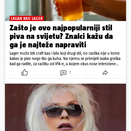
LAGAN KAO LAGER
Zašto je ovo najpopularniji stil
piva na svijetu? Znalci kažu da
ga je najteže napraviti
Lager može biti craft kao i bilo koji drugi stil, no razlika nije u tome
kakvo je pivo nego tko ga kuha. Na njemu se primijeti svaka greška
kad ga radite, za razliku od IPA-e, u kojem okus nose intenzivne
arome
7