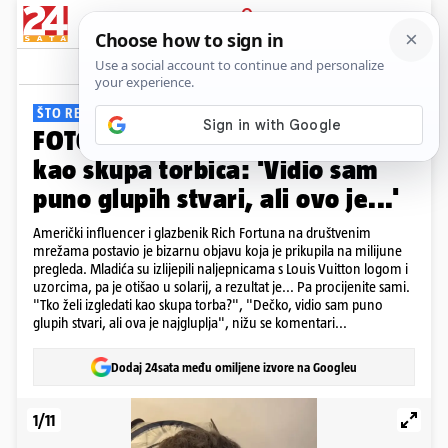
PRIJAVA
Galerija
Komentari
12
ŠTO REĆI?
FOTO Mladić koji želi izgledati
kao skupa torbica: 'Vidio sam
puno glupih stvari, ali ovo je...'
Američki influencer i glazbenik Rich Fortuna na društvenim
mrežama postavio je bizarnu objavu koja je prikupila na milijune
pregleda. Mladića su izlijepili naljepnicama s Louis Vuitton logom i
uzorcima, pa je otišao u solarij, a rezultat je... Pa procijenite sami.
"Tko želi izgledati kao skupa torba?", "Dečko, vidio sam puno
glupih stvari, ali ova je najgluplja", nižu se komentari...
Dodaj 24sata među omiljene izvore na Googleu
1/11