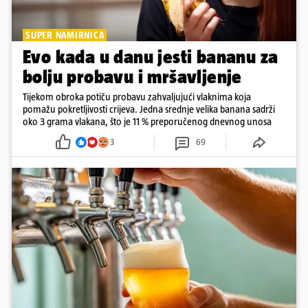
SUPER NAMIRNICA
Evo kada u danu jesti bananu za
bolju probavu i mršavljenje
Tijekom obroka potiču probavu zahvaljujući vlaknima koja
pomažu pokretljivosti crijeva. Jedna srednje velika banana sadrži
oko 3 grama vlakana, što je 11 % preporučenog dnevnog unosa
3
69