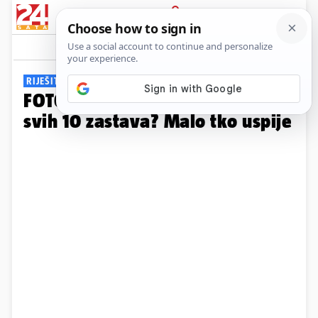
PRIJAVA
Galerija
Komentari
13
RIJEŠITE KVIZ I ZABAVITE SE
FOTO Možete li točno pogoditi
svih 10 zastava? Malo tko uspije