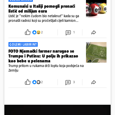
Komunalci u Italiji pomogli pronaći
listić od milijun eura
Listić je "nekim čudom bio netaknut" kada su ga
pronašli radnici koji su pročešljali cijeli kamion
smeća, kazao je Roberto Nicola Toscano, ravnatelj
tvrtke SANB u južnoj talijanskoj pokrajini Apuliji za
2
1
AFP u utorak.
GOLEMI LABIRINT
FOTO Njemački farmer narugao se
Trumpu i Putinu: U polju ih prikazao
kao bebe u pelenama
Trump pritom u rukama drži loptu koja podsjeća na
Zemlju
2
3