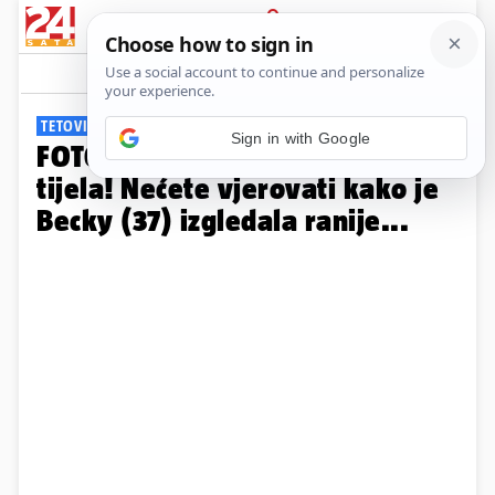
PRIJAVA
Galerija
Komentari
33
TETOVIRALA I INTIMNI DIO
Sign in with Google
FOTO Tetovažama prekrila 95%
tijela! Nećete vjerovati kako je
Becky (37) izgledala ranije...