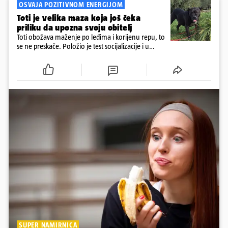
OSVAJA POZITIVNOM ENERGIJOM
Toti je velika maza koja još čeka
priliku da upozna svoju obitelj
Toti obožava maženje po leđima i korijenu repu, to
se ne preskače. Položio je test socijalizacije i u
odnosu na druge pse je miran. Kastriran je i
cijepljen protiv virusnih zaraznih bolesti
SUPER NAMIRNICA