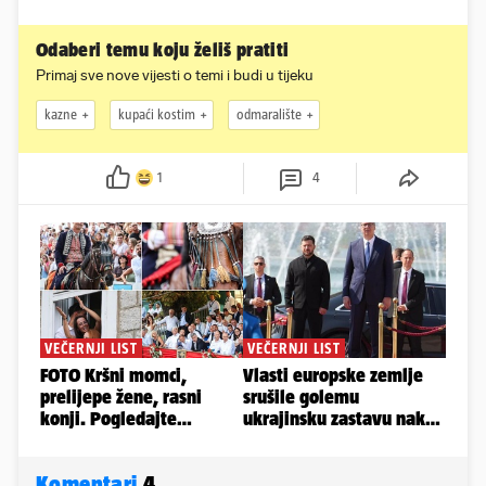
Odaberi temu koju želiš pratiti
Primaj sve nove vijesti o temi i budi u tijeku
kazne
kupaći kostim
odmaralište
1
4
Komentari
4