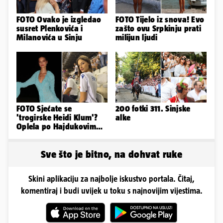
FOTO Ovako je izgledao
FOTO Tijelo iz snova! Evo
susret Plenkovića i
zašto ovu Srpkinju prati
Milanovića u Sinju
milijun ljudi
FOTO Sjećate se
200 fotki 311. Sinjske
'trogirske Heidi Klum'?
alke
Oplela po Hajdukovim
navijačima: 'Zvižduci?
Sramota'
Sve što je bitno, na dohvat ruke
Skini aplikaciju za najbolje iskustvo portala. Čitaj,
komentiraj i budi uvijek u toku s najnovijim vijestima.