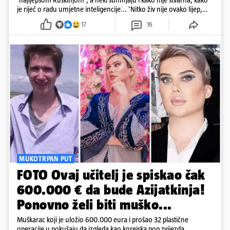
je riječ o radu umjetne inteligencije... 'Nitko živ nije ovako lijep,
sigurno je AI', stoji u jednom komentaru pod njezinim
17
16
objavama...
MUKOTRPAN PUT
FOTO Ovaj učitelj je spiskao čak
600.000 € da bude Azijatkinja!
Ponovno želi biti muško...
Muškarac koji je uložio 600.000 eura i prošao 32 plastične
operacije u pokušaju da izgleda kao korejska pop zvijezda,