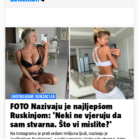
INSTAGRAM SENZACIJA
FOTO Nazivaju je najljepšom
Ruskinjom: 'Neki ne vjeruju da
sam stvarna. Što vi mislite?'
Na Instagramu je prati sedam milijuna ljudi, nazivaju je
'najljepšom Ruskinjom', a neki sumnjaju i kako nije stvarna, kako