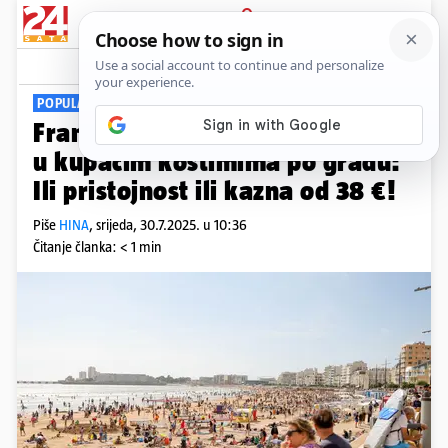
PRIJAVA
Viral
Komentari
4
POPULARNO ODMARALIŠTE
Francuzi ljuti, previše ljudi hoda
u kupaćim kostimima po gradu:
Ili pristojnost ili kazna od 38 €!
Piše
HINA
,
srijeda, 30.7.2025. u 10:36
Čitanje članka: < 1 min