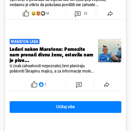
nedavno je otkrio da pokušava poništiti sve zahvate...
14
23
MARATON LAĐA
Lađari nakon Maratona: Pomozite
nam pronaći divnu ženu, ostavila nam
je pivo...
U znak zahvalnosti nepoznatoj ženi planiraju
pokloniti Škrapinu majicu, a za informacije mole
'sve do trećeg koljena'
1
Učitaj više