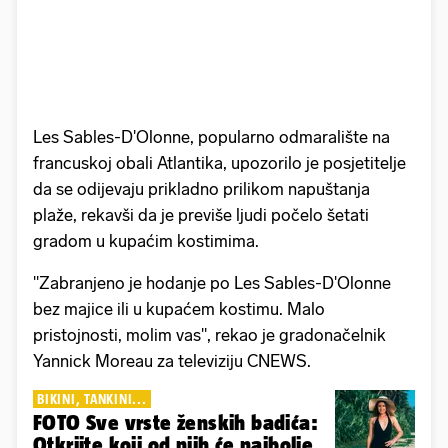
Les Sables-D'Olonne, popularno odmaralište na
francuskoj obali Atlantika, upozorilo je posjetitelje
da se odijevaju prikladno prilikom napuštanja
plaže, rekavši da je previše ljudi počelo šetati
gradom u kupaćim kostimima.
"Zabranjeno je hodanje po Les Sables-D'Olonne
bez majice ili u kupaćem kostimu. Malo
pristojnosti, molim vas", rekao je gradonačelnik
Yannick Moreau za televiziju CNEWS.
BIKINI, TANKINI...
FOTO Sve vrste ženskih badića:
Otkrijte koji od njih će najbolje