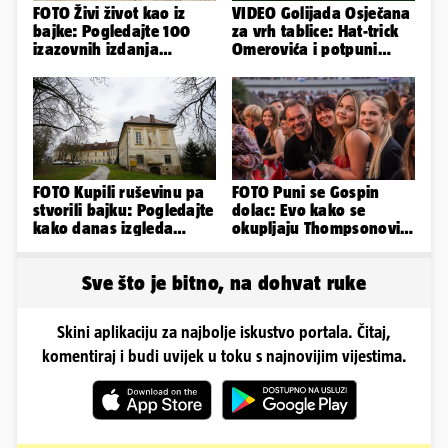
FOTO Živi život kao iz
VIDEO Golijada Osječana
bajke: Pogledajte 100
za vrh tablice: Hat-trick
izazovnih izdanja
Omerovića i potpuni
Ronaldove Georgine
raspad Rudeša u Gorici
FOTO Kupili ruševinu pa
FOTO Puni se Gospin
stvorili bajku: Pogledajte
dolac: Evo kako se
kako danas izgleda
okupljaju Thompsonovi
dvorac u Zagorju
obožavatelji u Imotskom
Sve što je bitno, na dohvat ruke
Skini aplikaciju za najbolje iskustvo portala. Čitaj,
komentiraj i budi uvijek u toku s najnovijim vijestima.