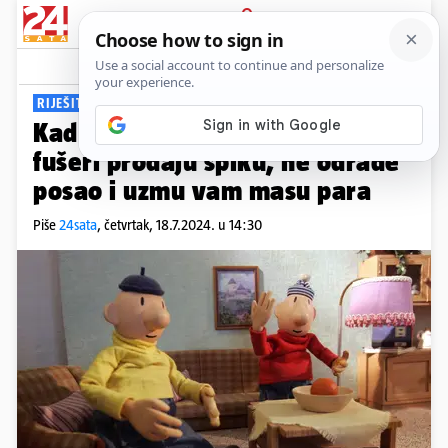
PRIJAVA
Viral
Komentari
12
RIJEŠITE I ANKETU
Kad vas majstori 'ožene': Kako
fušeri prodaju spiku, ne odrade
posao i uzmu vam masu para
Piše
24sata
,
četvrtak, 18.7.2024. u 14:30