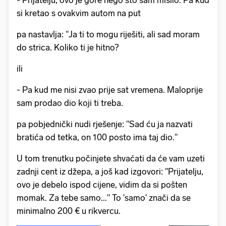
- Prijatelju, ovo je gore nego što sam mislio. Pa kud
si kretao s ovakvim autom na put
pa nastavlja: "Ja ti to mogu riješiti, ali sad moram
do strica. Koliko ti je hitno?
ili
- Pa kud me nisi zvao prije sat vremena. Maloprije
sam prodao dio koji ti treba.
pa pobjednički nudi rješenje: "Sad ću ja nazvati
bratića od tetka, on 100 posto ima taj dio."
U tom trenutku počinjete shvaćati da će vam uzeti
zadnji cent iz džepa, a još kad izgovori: "Prijatelju,
ovo je debelo ispod cijene, vidim da si pošten
momak. Za tebe samo..." To 'samo' znači da se
minimalno 200 € u rikvercu.