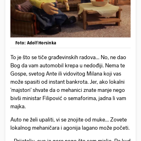
Foto: Adolf Horsinka
To je što se tiče građevinskih radova... No, ne dao
Bog da vam automobil krepa u nedođiji. Nema te
Gospe, svetog Ante ili vidovitog Milana koji vas
može spasiti od instant bankrota. Jer, ako lokalni
'majstori' shvate da o mehanici znate manje nego
bivši ministar Filipović o semaforima, jadna li vam
majka.
Auto ne želi upaliti, vi se znojite od muke... Zovete
lokalnog mehaničara i agonija lagano može početi.