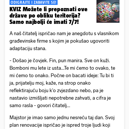
ODIGRAJTE I ZABAVITE SE!
KVIZ Možete li prepoznati ove
države po obliku teritorija?
Samo najbolji će imati 7/7!
A naš čitatelj ispričao nam je anegdotu s vlasnikom
građevinske firme s kojim je pokušao ugovoriti
adaptaciju stana.
- Došao je čovjek. Fin, pun manira. Sve on kuži.
Bomboni mu lete iz usta...Te mi ćemo to ovako, te
mi ćemo to onako. Počne on bacati ideje: Tu bi ti
ja, prijatelju moj, kaže, na strop onako
reflektirajuću boju k'o zvjezdano nebo, pa je
nastavio izmišljati nepotrebne zahvati, a cifra je
samo rasla - govori čitatelj...
Majstor je imao samo jednu nesreću taj dan. Svoj
plan renovacije ispričao je ispred troje ljudi koji