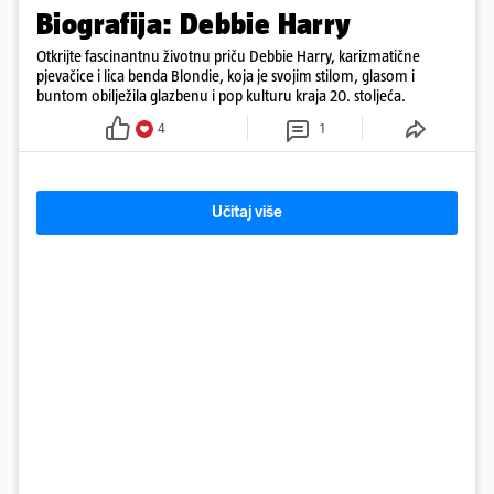
Biografija: Debbie Harry
Otkrijte fascinantnu životnu priču Debbie Harry, karizmatične
pjevačice i lica benda Blondie, koja je svojim stilom, glasom i
buntom obilježila glazbenu i pop kulturu kraja 20. stoljeća.
4
1
Učitaj više