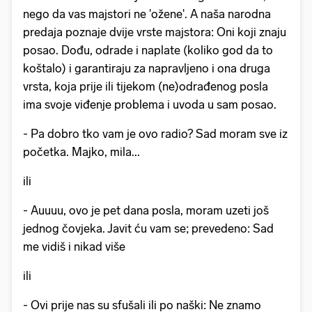
nego da vas majstori ne 'ožene'. A naša narodna
predaja poznaje dvije vrste majstora: Oni koji znaju
posao. Dođu, odrade i naplate (koliko god da to
koštalo) i garantiraju za napravljeno i ona druga
vrsta, koja prije ili tijekom (ne)odrađenog posla
ima svoje viđenje problema i uvoda u sam posao.
- Pa dobro tko vam je ovo radio? Sad moram sve iz
početka. Majko, mila...
ili
- Auuuu, ovo je pet dana posla, moram uzeti još
jednog čovjeka. Javit ću vam se; prevedeno: Sad
me vidiš i nikad više
ili
- Ovi prije nas su sfušali ili po naški: Ne znamo