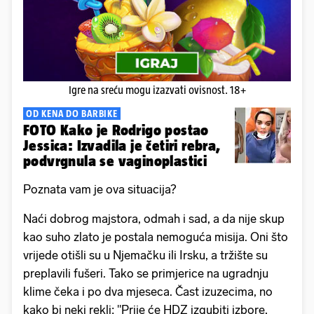
Igre na sreću mogu izazvati ovisnost. 18+
OD KENA DO BARBIKE
FOTO Kako je Rodrigo postao
Jessica: Izvadila je četiri rebra,
podvrgnula se vaginoplastici
Poznata vam je ova situacija?
Naći dobrog majstora, odmah i sad, a da nije skup
kao suho zlato je postala nemoguća misija. Oni što
vrijede otišli su u Njemačku ili Irsku, a tržište su
preplavili fušeri. Tako se primjerice na ugradnju
klime čeka i po dva mjeseca. Čast izuzecima, no
kako bi neki rekli: "Prije će HDZ izgubiti izbore,