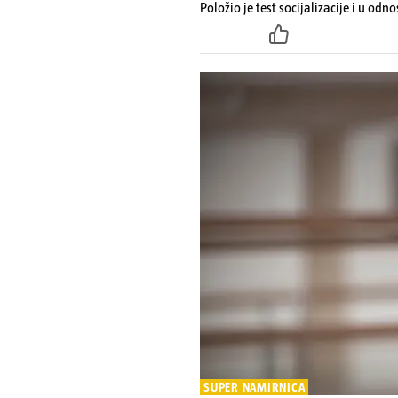
Položio je test socijalizacije i u odn
je i cijepljen protiv virusnih zaraznih
SUPER NAMIRNICA