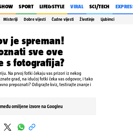
SHOW
SPORT
LIFE&STYLE
VIRAL
SCI/TECH
EXPRES
Misteriji
Dobre vijesti
Čudne vijesti
Životinje
Ljubimci
ov je spreman!
oznati sve ove
 s fotografija?
iju. Na prvoj fotki čekaju vas prizori iz nekog
nate grad, na idućoj fotki čeka vas odgovor, i tako
ravno prepoznati? Odigrajte kviz, testirajte znanje i
 među omiljene izvore na Googleu