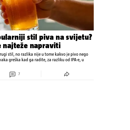
larniji stil piva na svijetu?
e najteže napraviti
drugi stil, no razlika nije u tome kakvo je pivo nego
aka greška kad ga radite, za razliku od IPA-e, u
7