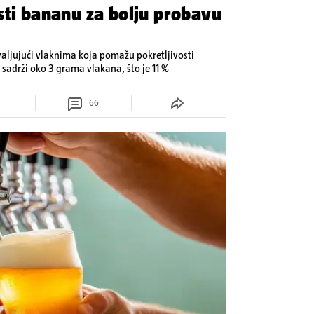
sti bananu za bolju probavu
aljujući vlaknima koja pomažu pokretljivosti
 sadrži oko 3 grama vlakana, što je 11 %
66