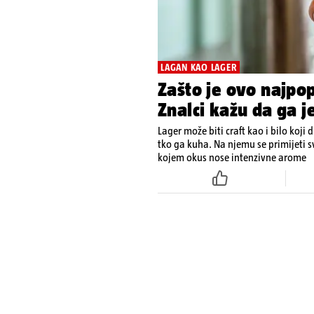
LAGAN KAO LAGER
Zašto je ovo najpopu
Znalci kažu da ga j
Lager može biti craft kao i bilo koji 
tko ga kuha. Na njemu se primijeti sv
kojem okus nose intenzivne arome