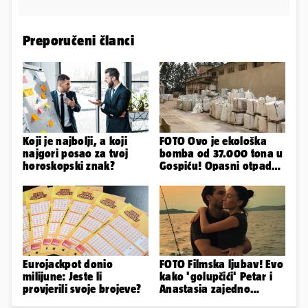
Preporučeni članci
Koji je najbolji, a koji
FOTO Ovo je ekološka
najgori posao za tvoj
bomba od 37.000 tona u
horoskopski znak?
Gospiću! Opasni otpad
prijetnja je i ljudima
Eurojackpot donio
FOTO Filmska ljubav! Evo
milijune: Jeste li
kako 'golupčići' Petar i
provjerili svoje brojeve?
Anastasia zajedno
provode ljetne dane