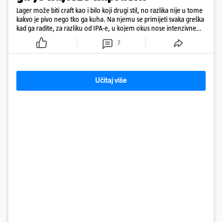
Lager može biti craft kao i bilo koji drugi stil, no razlika nije u tome
kakvo je pivo nego tko ga kuha. Na njemu se primijeti svaka greška
kad ga radite, za razliku od IPA-e, u kojem okus nose intenzivne
arome
7
Učitaj više