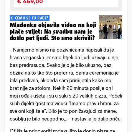
O ČEMU SE TU RADI?
Mladenka objavila video na koji
plače svijet: Na svadbu nam je
došlo pet ljudi. Što smo skrivili?
- Namjerno nismo na pozivnicama napisali da je
hrana veganska jer smo htjeli da ljudi uživaju u njoj
bez predrasuda. Svako jelo je bilo ukusno, bez
obzira na to tko što preferira. Sama ceremonija je
bila predivna, ali onda sam primijetila kako moj
brat nije za stolom. Nekih 20 minuta poslije on i
moj rođak ušetali su u salu s 20 velikih pizza. Počeli
su ih dijeliti gostima vičući "Imamo pravu hranu za
sve oni koji žele". Bilo je to ponižavajući za mene,
osoblju je bilo neugodno... - nastavila je dalje priču.
Otišla je prigovoriti rođaku što je donio pizze na