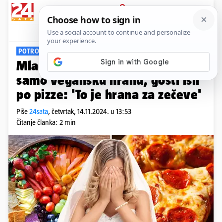
PRIJAVA
Viral
Komentari
27
POTROŠILA BOGATSTVO NA VEGANSKI MENU
Mladenka na svadbi servirala
samo vegansku hranu, gosti išli
po pizze: 'To je hrana za zečeve'
Piše
24sata
,
četvrtak, 14.11.2024. u 13:53
Čitanje članka: 2 min