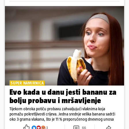
SUPER NAMIRNICA
Evo kada u danu jesti bananu za
bolju probavu i mršavljenje
Tijekom obroka potiču probavu zahvaljujući vlaknima koja
pomažu pokretljivosti crijeva. Jedna srednje velika banana sadrži
oko 3 grama vlakana, što je 11 % preporučenog dnevnog unosa
3
66