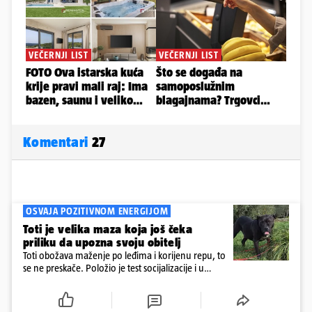
Komentari
27
OSVAJA POZITIVNOM ENERGIJOM
Toti je velika maza koja još čeka
priliku da upozna svoju obitelj
Toti obožava maženje po leđima i korijenu repu, to
se ne preskače. Položio je test socijalizacije i u
odnosu na druge pse je miran. Kastriran je i
cijepljen protiv virusnih zaraznih bolesti