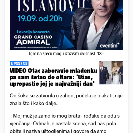
Igre na sreću mogu izazvati ovisnost. 18+
UPSSSSS
VIDEO Otac zaboravio mladenku
pa sam šetao do oltara: 'Užas,
upropastio joj je najvažniji dan'
Od šoka se zatvorila u zahod, počela je plakati, nije
znala što i kako dalje...
- Moj muž je zamolio mog brata i rođake da odu s
vjenčanja. Odmah je nastala scena, sad nas pola
obitelji naziva uštogljenima i govore da smo