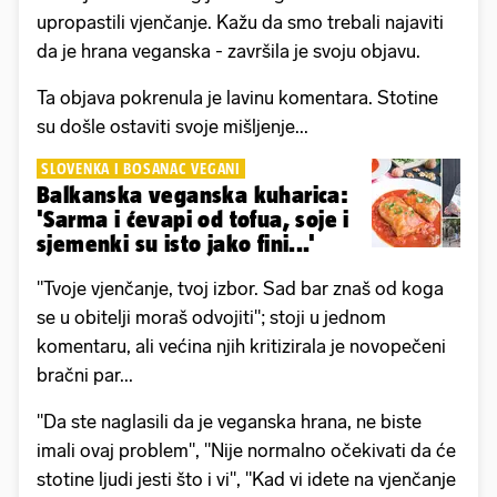
upropastili vjenčanje. Kažu da smo trebali najaviti
da je hrana veganska - završila je svoju objavu.
Ta objava pokrenula je lavinu komentara. Stotine
su došle ostaviti svoje mišljenje...
SLOVENKA I BOSANAC VEGANI
Balkanska veganska kuharica:
'Sarma i ćevapi od tofua, soje i
sjemenki su isto jako fini...'
"Tvoje vjenčanje, tvoj izbor. Sad bar znaš od koga
se u obitelji moraš odvojiti"; stoji u jednom
komentaru, ali većina njih kritizirala je novopečeni
bračni par...
"Da ste naglasili da je veganska hrana, ne biste
imali ovaj problem", "Nije normalno očekivati da će
stotine ljudi jesti što i vi", "Kad vi idete na vjenčanje