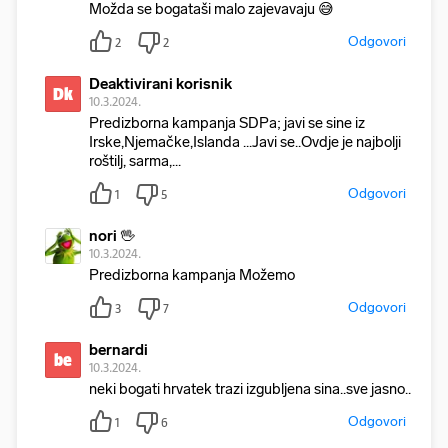
Možda se bogataši malo zajevavaju 😅
Odgovori
2
2
Deaktivirani korisnik
Dk
10.3.2024.
Predizborna kampanja SDPa; javi se sine iz
Irske,Njemačke,Islanda ...Javi se..Ovdje je najbolji
roštilj, sarma,...
Odgovori
1
5
nori 🖖
10.3.2024.
Predizborna kampanja Možemo
Odgovori
3
7
bernardi
be
10.3.2024.
neki bogati hrvatek trazi izgubljena sina..sve jasno..
Odgovori
1
6