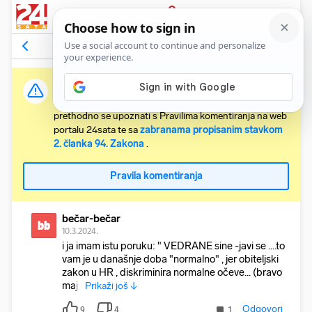
PRIJAVA
Komentari
9
Relevantni
Važna obavijest:
Svaki korisnik koji želi komentirati članke obvezan je
prethodno se upoznati s Pravilima komentiranja na web
portalu 24sata te sa
zabranama propisanim stavkom
2. članka 94. Zakona
.
Pravila komentiranja
bečar-bečar
bb
10.3.2024.
i ja imam istu poruku: " VEDRANE sine -javi se ....to
vam je u današnje doba "normalno" , jer obiteljski
zakon u HR , diskriminira normalne očeve... (bravo
majs
Prikaži još ↓
Odgovori
9
4
1