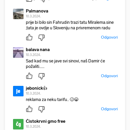
Palmanova
10.3.2024.
prije bi bilo sin Fahrudin trazi tatu Miralema.sine
,tata je ovdje u Sloveniju na privremenom radu
Odgovori
balava nana
10.3.2024.
Sad kad mu se jave svi sinovi, naš Damir će
požaliti......
Odgovori
jebonick👍
je
10.3.2024.
reklama za neku tarifu.. 🥴😁
Odgovori
Čistokrvni gmo free
Čg
10.3.2024.