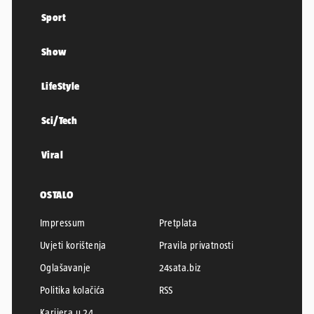
Sport
Show
LifeStyle
Sci/Tech
Viral
OSTALO
Impressum
Pretplata
Uvjeti korištenja
Pravila privatnosti
Oglašavanje
24sata.biz
Politika kolačića
RSS
Karijera u 24