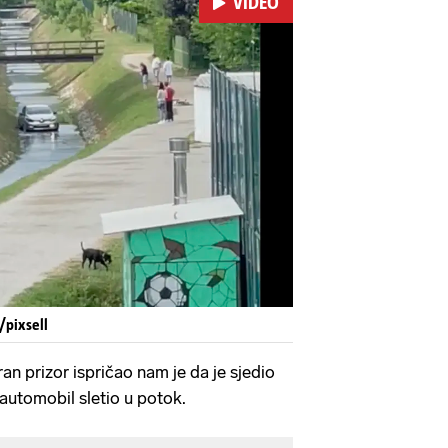
VIDEO
Pokretanje videa...
/pixsell
aran prizor ispričao nam je da je sjedio
 automobil sletio u potok.