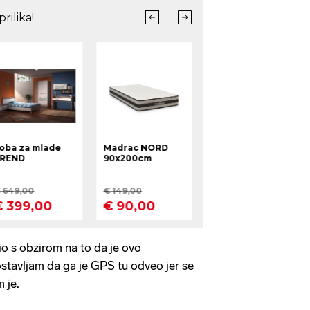
io s obzirom na to da je ovo
stavljam da ga je GPS tu odveo jer se
m je.