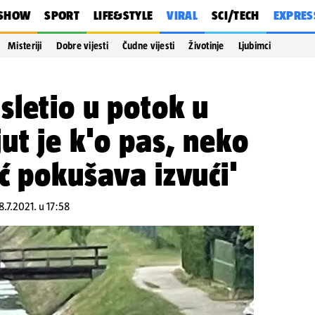
SHOW
SPORT
LIFE&STYLE
VIRAL
SCI/TECH
EXPRES
Misteriji
Dobre vijesti
Čudne vijesti
Životinje
Ljubimci
letio u potok u
ut je k'o pas, neko
ć pokušava izvući'
18.7.2021. u 17:58