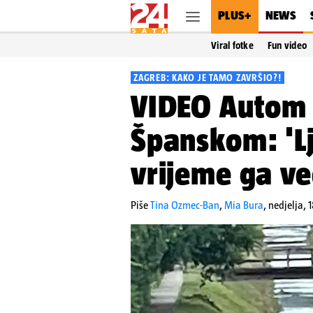
PLUS+
NEWS
Viral fotke
Fun video
ZAGREB: KAKO JE TAMO ZAVRŠIO?!
VIDEO Autom s
Španskom: 'Lj
vrijeme ga ve
Piše
Tina Ozmec-Ban
,
Mia Bura
,
nedjelja, 