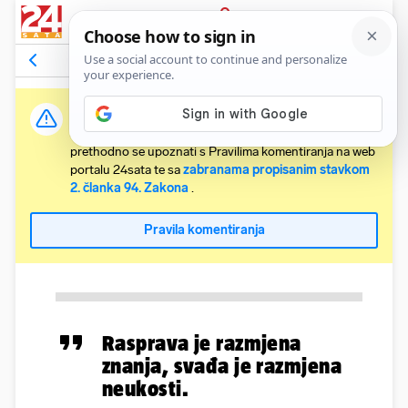
PRIJAVA
Komentari
Relevantni
Važna obavijest:
Svaki korisnik koji želi komentirati članke obvezan je
prethodno se upoznati s Pravilima komentiranja na web
portalu 24sata te sa
zabranama propisanim stavkom
2. članka 94. Zakona
.
Pravila komentiranja
Rasprava je razmjena
znanja, svađa je razmjena
neukosti.