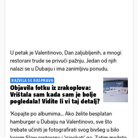
U petak je Valentinovo, Dan zaljubljenih, a mnogi
restorani trude se privući pažnju. Jedan od njih
nalazi se u Dubaiju i ima zanimljivu ponudu.
RAZVILA SE RASPRAVA
Objavila fotku iz zrakoplova:
Vrištala sam kada sam je bolje
pogledala! Vidite li vi taj detalj?
'Kopajte po albumima… Ako želite besplatan
hamburger u Dubaiju na Valentinovo, sve što
trebate učiniti je fotografirati svog bivšeg u bilo
kojem Slaw restoranu i 'isjeckati' ga. Zatim možete