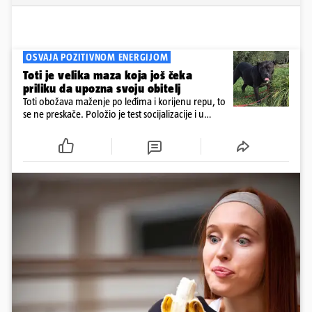
OSVAJA POZITIVNOM ENERGIJOM
Toti je velika maza koja još čeka
priliku da upozna svoju obitelj
Toti obožava maženje po leđima i korijenu repu, to
se ne preskače. Položio je test socijalizacije i u
odnosu na druge pse je miran. Kastriran je i
cijepljen protiv virusnih zaraznih bolesti