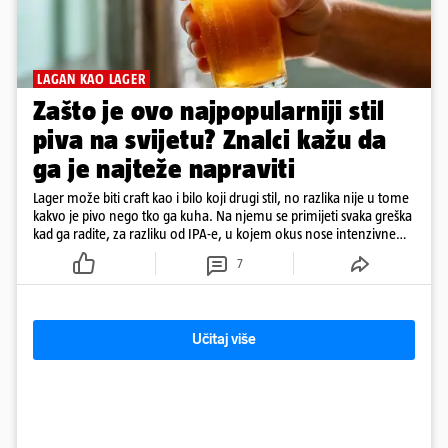
LAGAN KAO LAGER
Zašto je ovo najpopularniji stil
piva na svijetu? Znalci kažu da
ga je najteže napraviti
Lager može biti craft kao i bilo koji drugi stil, no razlika nije u tome
kakvo je pivo nego tko ga kuha. Na njemu se primijeti svaka greška
kad ga radite, za razliku od IPA-e, u kojem okus nose intenzivne
arome
7
Učitaj više