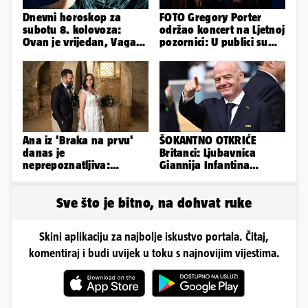
Dnevni horoskop za
FOTO Gregory Porter
subotu 8. kolovoza:
održao koncert na Ljetnoj
Ovan je vrijedan, Vaga
pozornici: U publici su
uživa u izlascima...
bili Mateša i Blanka
Ana iz 'Braka na prvu'
ŠOKANTNO OTKRIĆE
danas je
Britanci: Ljubavnica
neprepoznatljiva:
Giannija Infantina
Odselila je iz Hrvatske, a
isplaćena je novcem
ovako sad izgleda
Uefe!?
Sve što je bitno, na dohvat ruke
Skini aplikaciju za najbolje iskustvo portala. Čitaj,
komentiraj i budi uvijek u toku s najnovijim vijestima.