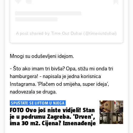
A post shared by Time Out Dubai (@timeoutdubai)
Mnogi su oduševljeni idejom.
- Što ako imam tri bivša? Opa, stižu mi onda tri
hamburgera! - napisala je jedna korisnica
Instagrama. 'Plačem od smijeha, super ideja',
nadovezala se druga.
SPUŠTATE SE LIFTOM U NJEGA
FOTO Ovo još niste vidjeli! Stan
je u podrumu Zagreba. 'Drven',
ima 30 m2. Cijena? Iznenađenje