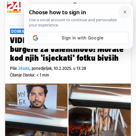
PRIJAVA
Viral
Komentari
1
DOBRA IDEJA ILI?
VIDEO Restoran nudi besplatne
burgere za Valentinovo! Morate
kod njih 'isjeckati' fotku bivših
Piše
24sata
,
ponedjeljak, 10.2.2025. u 13:28
Čitanje članka: < 1 min