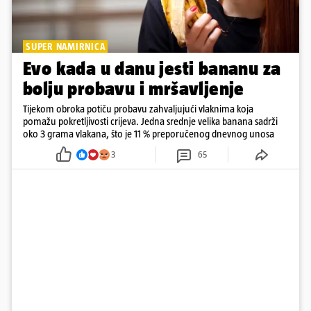
SUPER NAMIRNICA
Evo kada u danu jesti bananu za
bolju probavu i mršavljenje
Tijekom obroka potiču probavu zahvaljujući vlaknima koja
pomažu pokretljivosti crijeva. Jedna srednje velika banana sadrži
oko 3 grama vlakana, što je 11 % preporučenog dnevnog unosa
3
65