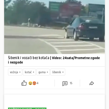
Pokretanje videa...
Šibenik i vozači bez kotača
| Video: 24sata/Prometne zgode
i nezgode
vožnja
kotač
guma
šibenik
4
15