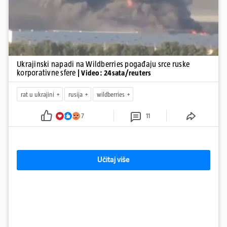
Ukrajinski napadi na Wildberries pogađaju srce ruske
korporativne sfere
| Video: 24sata/reuters
rat u ukrajini
rusija
wildberries
7
11
Učitaj više