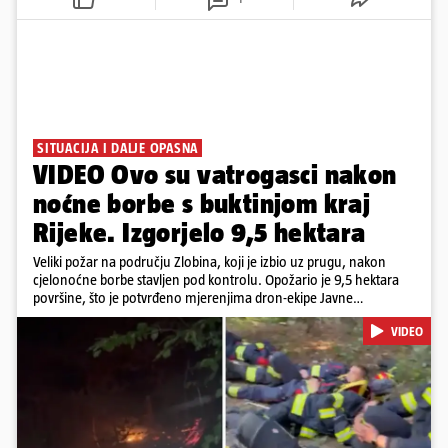
SITUACIJA I DALJE OPASNA
VIDEO Ovo su vatrogasci nakon
noćne borbe s buktinjom kraj
Rijeke. Izgorjelo 9,5 hektara
Veliki požar na području Zlobina, koji je izbio uz prugu, nakon
cjelonoćne borbe stavljen pod kontrolu. Opožario je 9,5 hektara
površine, što je potvrđeno mjerenjima dron-ekipe Javne
vatrogasne postrojbe grada Rijeke. Vatru je gasilo 55 ljudi sa 17
VIDEO
vozila te više DVD-ova i JVP Rijeka. Situacija je i dalje ozbiljna zbog
jakog vjetra koji povećava opasnost od razbuktavanja. Zato ostaju i
dežurati na terenu