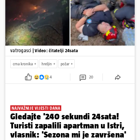
Pokretanje videa...
vatrogasci
| Video: čitatelji 24sata
crna kronika
hreljin
požar
4
20
NAJVAŽNIJE VIJESTI DANA
Gledajte '240 sekundi 24sata!
Turisti zapalili apartman u Istri,
vlasnik: 'Sezona mi je završena'