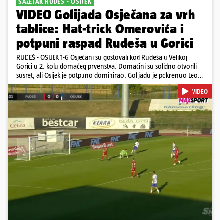
SAŽETAK RUDEŠ - OSIJEK
VIDEO Golijada Osječana za vrh
tablice: Hat-trick Omerovića i
potpuni raspad Rudeša u Gorici
RUDEŠ - OSIJEK 1-6 Osječani su gostovali kod Rudeša u Velikoj
Gorici u 2. kolu domaćeg prvenstva. Domaćini su solidno otvorili
susret, ali Osijek je potpuno dominirao. Golijadu je pokrenuo Leon
u 12. minuti, a povećao je u 24. minuti. Meksikancu su ovo bili prvi
VIDEO
golovi u dresu 'bijelo-plavih' Nail Omerović bio je junak u dresu
gostiju, zabio hat-trick. Mrežu golmana Rudeša tresao je u 41., 44.
minuti i 81. minuti. U dugu listu strijelaca u velikoj Gorici upisao se i
Arnel Jakupović golom u 69. minuti. Utješni gol za smanjenje
zaostatka u dresu Rudeša zabio je Ilečić u 84. minuti. Osijek je s tri
boda na prvom mjestu tablice HNL-a
Pokretanje videa...