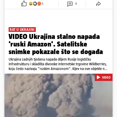
5
6
RAT U UKRAJINI
VIDEO Ukrajina stalno napada
'ruski Amazon'. Satelitske
snimke pokazale što se događa
Ukrajina zadnjih tjedana napada diljem Rusije logističku
infrastrukturu i skladišta divovske internetske trgovine Wildberries,
koju često nazivaju "ruskim Amazonom". Kijev na ove objekte ne
gleda samo kao na obična trgovačka skladišta, već tvrdi da ih ruske
VIDEO
snage koriste i za vojne potrebe, odnosno za skladištenje i
distribuciju dijelova za dronove i druge opreme koja se koristi u
ratu. S druge strane, napadi služe i kao izravan odgovor na ruska
bombardiranja ukrajinske poštanske i logističke infrastrukture te
kao način da se ekonomske posljedice rata prenesu dublje na ruski
teritorij i približe običnim građanima.
Pokretanje videa...