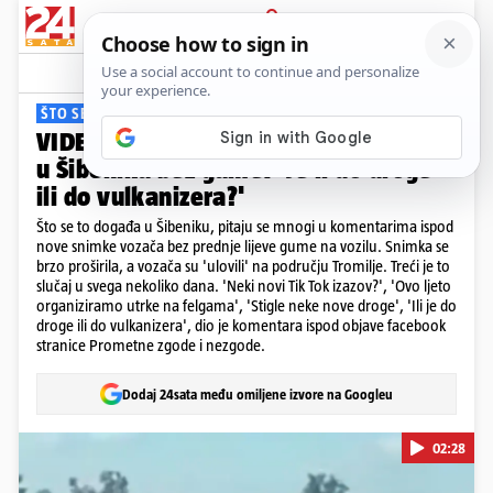
PRIJAVA
Viral
Komentari
15
ŠTO SE TO DOGAĐA?
VIDEO Širi se nova snimka, još jedan
u Šibeniku bez gume: 'Je li do droge
ili do vulkanizera?'
Što se to događa u Šibeniku, pitaju se mnogi u komentarima ispod
nove snimke vozača bez prednje lijeve gume na vozilu. Snimka se
brzo proširila, a vozača su 'ulovili' na području Tromilje. Treći je to
slučaj u svega nekoliko dana. 'Neki novi Tik Tok izazov?', 'Ovo ljeto
organiziramo utrke na felgama', 'Stigle neke nove droge', 'Ili je do
droge ili do vulkanizera', dio je komentara ispod objave facebook
stranice Prometne zgode i nezgode.
Dodaj 24sata među omiljene izvore na Googleu
02:28