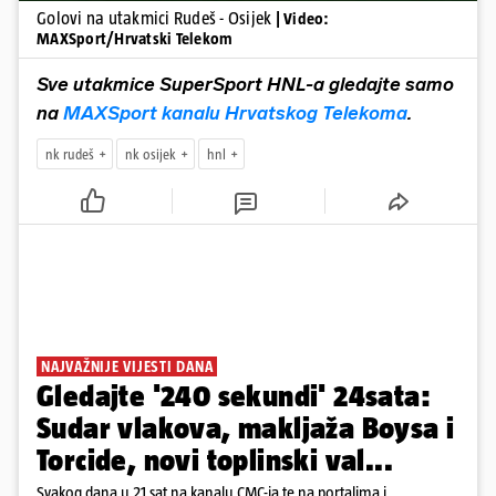
Golovi na utakmici Rudeš - Osijek
| Video:
MAXSport/Hrvatski Telekom
Sve utakmice SuperSport HNL-a gledajte samo
na
MAXSport kanalu Hrvatskog Telekoma
.
nk rudeš
nk osijek
hnl
NAJVAŽNIJE VIJESTI DANA
Gledajte '240 sekundi' 24sata:
Sudar vlakova, makljaža Boysa i
Torcide, novi toplinski val...
Svakog dana u 21 sat na kanalu CMC-ja te na portalima i