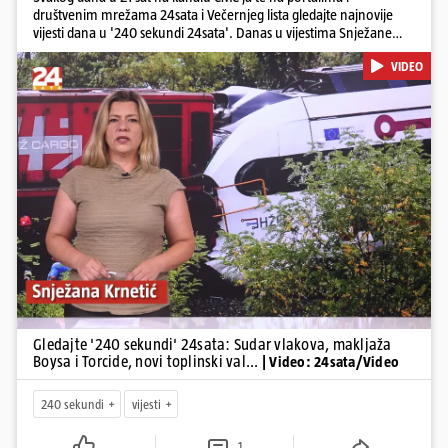
društvenim mrežama 24sata i Večernjeg lista gledajte najnovije
vijesti dana u '240 sekundi 24sata'. Danas u vijestima Snježane
Krnetić: Željeznička nesreća između kolodvora Sveti Ivan Žabno i
VIDEO
Gradec, masovna tučnjava Boysa i Torcide, prijeti nestašica vode
kraj Požege...
Pokretanje videa...
Gledajte '240 sekundi' 24sata: Sudar vlakova, makljaža
Boysa i Torcide, novi toplinski val...
| Video: 24sata/Video
240 sekundi
vijesti
1