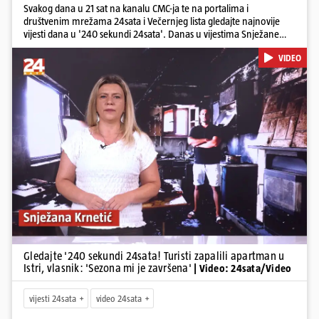
Svakog dana u 21 sat na kanalu CMC-ja te na portalima i
društvenim mrežama 24sata i Večernjeg lista gledajte najnovije
vijesti dana u '240 sekundi 24sata'. Danas u vijestima Snježane
Krnetić: Turisti uništili apartman u Istri, 125 milijuna eura mogla bi
VIDEO
stajati sanacija otpada u Gospiću, u Osijeku pretukli nogometnog
suca, od utorka nove cijene goriva, rastu mirovine za 200 tisuća
branitelja...
Pokretanje videa...
Gledajte '240 sekundi 24sata! Turisti zapalili apartman u
Istri, vlasnik: 'Sezona mi je završena'
| Video: 24sata/Video
vijesti 24sata
video 24sata