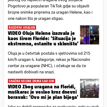
Pogotovo je popularan TikTok gdje su objavili
brojne snimke priprema za uragan Helene, kao i
one nakon što je uragan stigao.
RAZORNI URAGAN
VIDEO Oluja Helene izazvala je
kaos širom Floride: 'Situacija je
ekstremna, ostanite u skloništu'
Oluja je u četvrtak postala s vjetrovima od 215
km/h uragan 4. kategorije, rekao je Nacionalni
centar za uragane (NHC), i očekuje se da će
nastaviti dobivati ​​na snazi.
SNAŽNA HELENE DRMA SAD-OM
VIDEO Zbog uragana na Floridi,
muškarac je veslao kroz dnevni
boravak: 'Ovo mi je plan bijega'
Iako su dobili preporuke za evakuaciju, neki su ipak