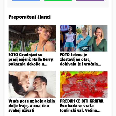
Preporučeni članci
FOTO Grudnjaci su
FOTO Jelenu je
precijenjeni: Halle Berry
zlostavljao otac,
pokazala dekolte u
dobivala je i vraćala
zavodljivoj satenskoj
kilograme: 'Brutalno me
haljinici
tukao šakama'
Vruće poze uz koje akcija
PREDAH ĆE BITI KRATAK
dulje traje, a ona će u
Evo kada se vraća
svakoj uživati
toplinski val. Većina
Europe na udaru