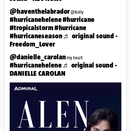
@haventhelabrador
@Kelly
#hurricanehelene
#hurricane
#tropicalstorm
#hurricane
#hurricaneseason
♬ original sound -
Freedom_Lover
@danielle_carolan
my heart
#hurricanehelene
♬ original sound -
DANIELLE CAROLAN