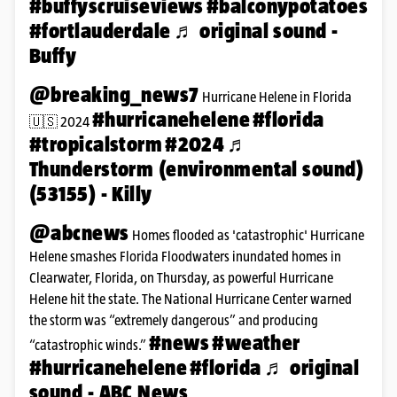
#buffyscruiseviews
#balconypotatoes
#fortlauderdale
♬ original sound -
Buffy
@breaking_news7
Hurricane Helene in Florida
#hurricanehelene
#florida
🇺🇸 2024
#tropicalstorm
#2024
♬
Thunderstorm (environmental sound)
(53155) - Killy
@abcnews
Homes flooded as 'catastrophic' Hurricane
Helene smashes Florida Floodwaters inundated homes in
Clearwater, Florida, on Thursday, as powerful Hurricane
Helene hit the state. The National Hurricane Center warned
the storm was “extremely dangerous” and producing
#news
#weather
“catastrophic winds.”
#hurricanehelene
#florida
♬ original
sound - ABC News