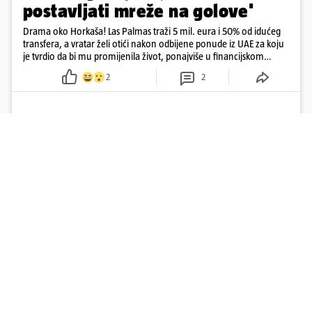
postavljati mreže na golove'
Drama oko Horkaša! Las Palmas traži 5 mil. eura i 50% od idućeg
transfera, a vratar želi otići nakon odbijene ponude iz UAE za koju
je tvrdio da bi mu promijenila život, ponajviše u financijskom
smislu
2
2
Učitaj više