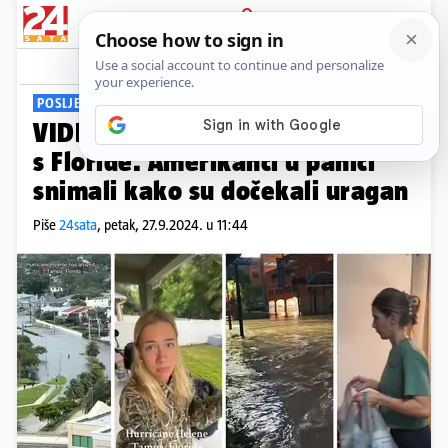
PRIJAVA
Viral
Komentari
4
POSLJEDICE NEVREMENA
VIDEO TikTok preplavile snimke
s Floride. Amerikanci u panici
snimali kako su dočekali uragan
Piše
24sata
,
petak, 27.9.2024. u 11:44