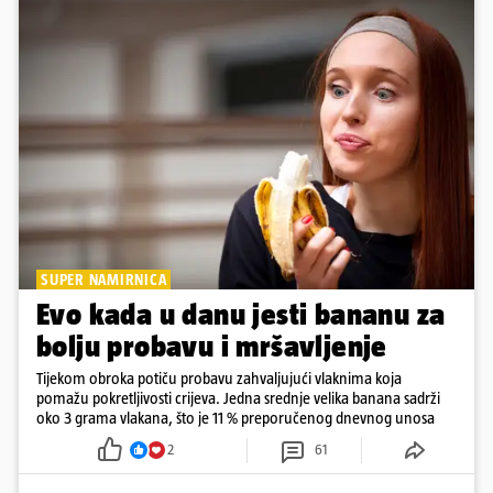
SUPER NAMIRNICA
Evo kada u danu jesti bananu za
bolju probavu i mršavljenje
Tijekom obroka potiču probavu zahvaljujući vlaknima koja
pomažu pokretljivosti crijeva. Jedna srednje velika banana sadrži
oko 3 grama vlakana, što je 11 % preporučenog dnevnog unosa
2
61