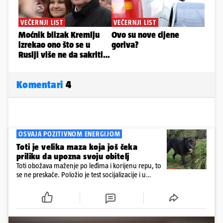
Komentari
4
OSVAJA POZITIVNOM ENERGIJOM
Toti je velika maza koja još čeka
priliku da upozna svoju obitelj
Toti obožava maženje po leđima i korijenu repu, to
se ne preskače. Položio je test socijalizacije i u
odnosu na druge pse je miran. Kastriran je i
cijepljen protiv virusnih zaraznih bolesti