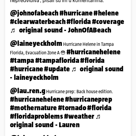
nepredvidiva', pisali su im u komentarima.
@johnofabeach
#hurricane
#helene
#clearwaterbeach
#florida
#coverage
♬ original sound - JohnOfABeach
@laineyeckholm
Hurricane Helene in Tampa
#hurricanehelene
Florida, Evacuation Zone A 😳
#tampa
#tampaflorida
#florida
#hurricane
#update
♬ original sound
- laineyeckholm
@lau.ren.g
Hurricane prep: Back house edition.
#hurricanehelene
#hurricaneprep
#mothernature
#tornado
#florida
#floridaproblems
#weather
♬
original sound - Lauren