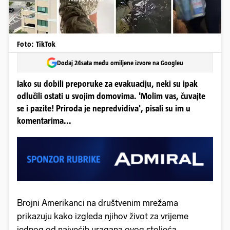
Foto: TikTok
Dodaj 24sata među omiljene izvore na Googleu
Iako su dobili preporuke za evakuaciju, neki su ipak
odlučili ostati u svojim domovima. 'Molim vas, čuvajte
se i pazite! Priroda je nepredvidiva', pisali su im u
komentarima...
Brojni Amerikanci na društvenim mrežama
prikazuju kako izgleda njihov život za vrijeme
jednog od najvećih uragana ovog stoljeća.