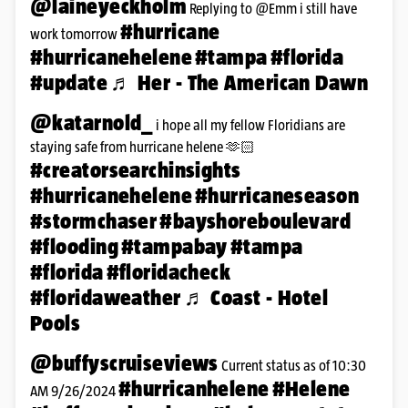
@laineyeckholm
Replying to @Emm i still have
#hurricane
work tomorrow
#hurricanehelene
#tampa
#florida
#update
♬ Her - The American Dawn
@katarnold_
i hope all my fellow Floridians are
staying safe from hurricane helene 🫶🏻
#creatorsearchinsights
#hurricanehelene
#hurricaneseason
#stormchaser
#bayshoreboulevard
#flooding
#tampabay
#tampa
#florida
#floridacheck
#floridaweather
♬ Coast - Hotel
Pools
@buffyscruiseviews
Current status as of 10:30
#hurricanhelene
#Helene
AM 9/26/2024