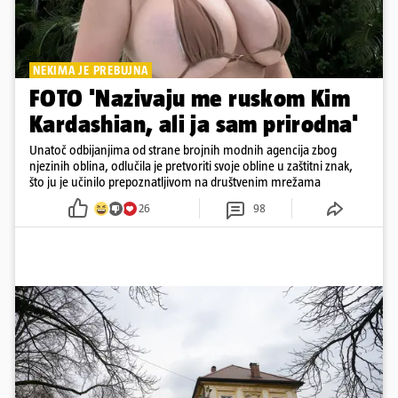
NEKIMA JE PREBUJNA
FOTO 'Nazivaju me ruskom Kim
Kardashian, ali ja sam prirodna'
Unatoč odbijanjima od strane brojnih modnih agencija zbog
njezinih oblina, odlučila je pretvoriti svoje obline u zaštitni znak,
što ju je učinilo prepoznatljivom na društvenim mrežama
26
98