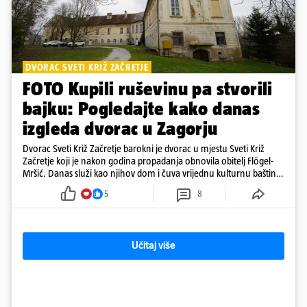
DVORAC SVETI KRIŽ ZAČRETJE
FOTO Kupili ruševinu pa stvorili
bajku: Pogledajte kako danas
izgleda dvorac u Zagorju
Dvorac Sveti Križ Začretje barokni je dvorac u mjestu Sveti Križ
Začretje koji je nakon godina propadanja obnovila obitelj Flögel-
Mršić. Danas služi kao njihov dom i čuva vrijednu kulturnu baštinu
davno zaboravljenog vremena
5
8
Učitaj više