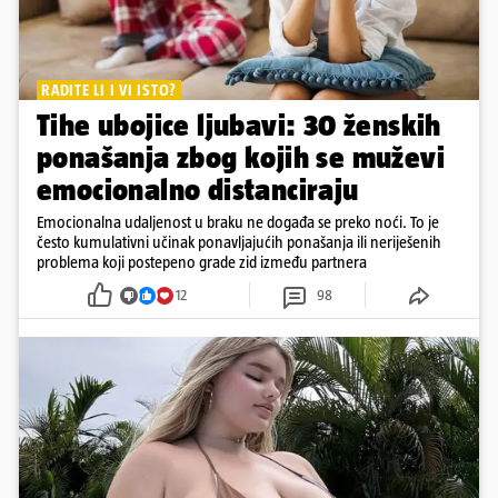
RADITE LI I VI ISTO?
Tihe ubojice ljubavi: 30 ženskih
ponašanja zbog kojih se muževi
emocionalno distanciraju
Emocionalna udaljenost u braku ne događa se preko noći. To je
često kumulativni učinak ponavljajućih ponašanja ili neriješenih
problema koji postepeno grade zid između partnera
12
98