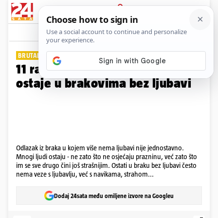
PRIJAVA
Galerija
Komentari
16
BRUTALNO ISKRENO
11 razloga zašto većina ljudi
ostaje u brakovima bez ljubavi
Odlazak iz braka u kojem više nema ljubavi nije jednostavno.
Mnogi ljudi ostaju - ne zato što ne osjećaju prazninu, već zato što
im se sve drugo čini još strašnijim. Ostati u braku bez ljubavi često
nema veze s ljubavlju, već s navikama, strahom...
Dodaj 24sata među omiljene izvore na Googleu