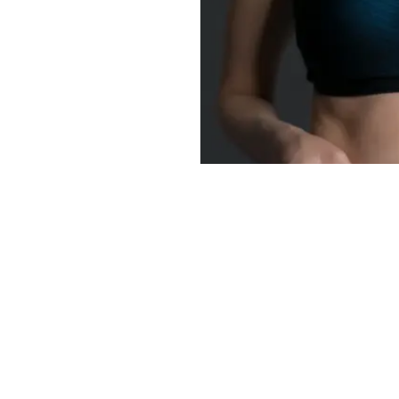
DOKAZANO
Prema znanosti, ovo
salo s trbuha
Prva i najvažnija stvar koju treba zn
zdravi, naš organizam mora imati sp