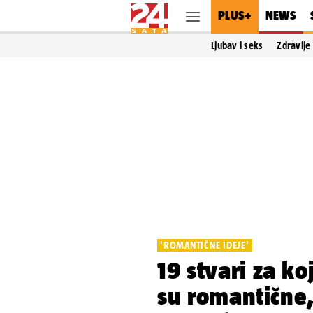
PLUS+
NEWS
Ljubav i seks
Zdravlje
'ROMANTIČNE IDEJE'
19 stvari za k
su romantične,