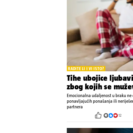
RADITE LI I VI ISTO?
Tihe ubojice ljubav
zbog kojih se muže
Emocionalna udaljenost u braku ne d
ponavljajućih ponašanja ili neriješ
partnera
12