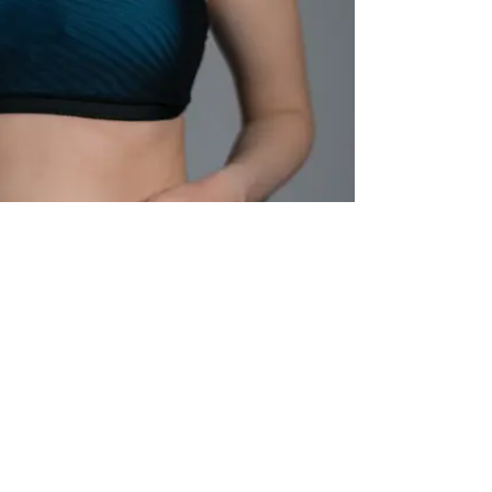
 je jedini način za istopiti
ati jest da nije sva masnoća loša. Kako bismo ostali
osobnost pohranjivanja viška energije, a to čini