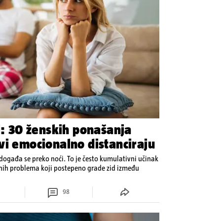
i: 30 ženskih ponašanja
vi emocionalno distanciraju
ogađa se preko noći. To je često kumulativni učinak
enih problema koji postepeno grade zid između
98