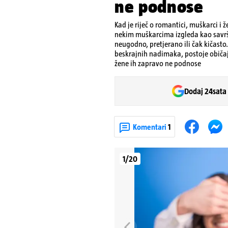
ne podnose
Kad je riječ o romantici, muškarci i
nekim muškarcima izgleda kao savr
neugodno, pretjerano ili čak kičasto
beskrajnih nadimaka, postoje običaji
žene ih zapravo ne podnose
Dodaj 24sata
Komentari
1
1/20