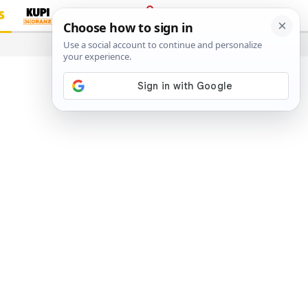
S
PRIJAVA
…