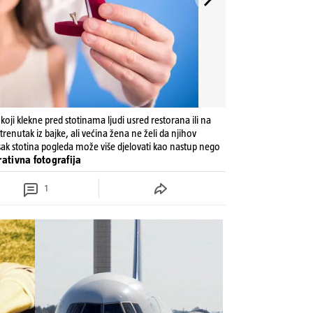
koji klekne pred stotinama ljudi usred restorana ili na
enutak iz bajke, ali većina žena ne želi da njihov
isak stotina pogleda može više djelovati kao nastup nego
trativna fotografija
1