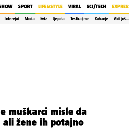
SHOW
SPORT
LIFE&STYLE
VIRAL
SCI/TECH
EXPRES
Intervjui
Moda
Kviz
Ljepota
Testiraj me
Kuhanje
Vidi još
oje muškarci misle da
 ali žene ih potajno