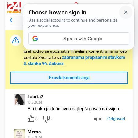
PRIJAVA
Komentari
28
Relevantni
Važna obavijest:
Sign in with Google
Svaki korisnik koji želi komentirati članke obvezan je
prethodno se upoznati s Pravilima komentiranja na web
portalu 24sata te sa
zabranama propisanim stavkom
2. članka 94. Zakona
.
Pravila komentiranja
Tabita7
15.5.2024.
Biti baka je definitivno najljepši posao na svijetu.
Odgovori
6
3
10
Mema.
15.5.2024.