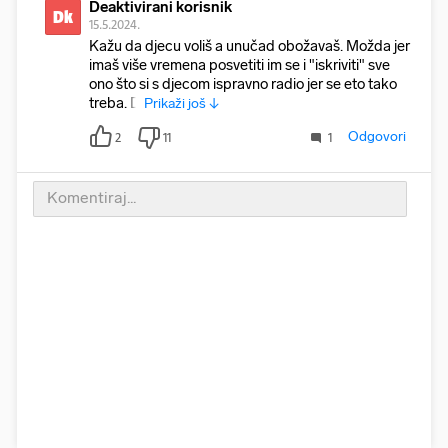
Deaktivirani korisnik
Dk
15.5.2024.
Kažu da djecu voliš a unučad obožavaš. Možda jer
imaš više vremena posvetiti im se i "iskriviti" sve
ono što si s djecom ispravno radio jer se eto tako
treba. D
Prikaži još ↓
Odgovori
2
11
1