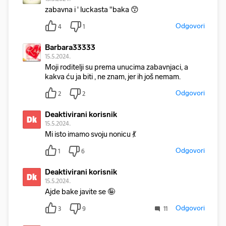
zabavna i ' luckasta "baka 😙
Odgovori
4
1
Barbara33333
15.5.2024.
Moji roditelji su prema unucima zabavnjaci, a
kakva ću ja biti , ne znam, jer ih još nemam.
Odgovori
2
2
Deaktivirani korisnik
Dk
15.5.2024.
Mi isto imamo svoju nonicu 💃
Odgovori
1
6
Deaktivirani korisnik
Dk
15.5.2024.
Ajde bake javite se 🤪
Odgovori
3
9
11