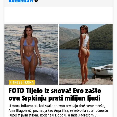
Komentari
0
FITNESS IKONA
FOTO Tijelo iz snova! Evo zašto
ovu Srpkinju prati milijun ljudi
U moru influencera koji svakodnevno osvajaju društvene mreže,
Anja Blagojević, poznatija kao Anja Blaa, se izdvojila autentičnošću
i upečatljivim stilom. Rođena u Doboju, a sada s adresom u