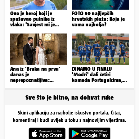
Ovo je heroj koji je
FOTO 50 najljepših
spašavao putnike iz
hrvatskih plaža: Koja je
vlaka: 'Savjest mi je
vama najbolja?
nalagala da to
napravim...'
Ana iz 'Braka na prvu'
DINAMO U FINALU
danas je
'Modri' dali četiri
neprepoznatljiva:
komada Portugalcima,
Odselila je iz Hrvatske, a
branit će titulu na
ovako sad izgleda
Ramljaku!
Sve što je bitno, na dohvat ruke
Skini aplikaciju za najbolje iskustvo portala. Čitaj,
komentiraj i budi uvijek u toku s najnovijim vijestima.