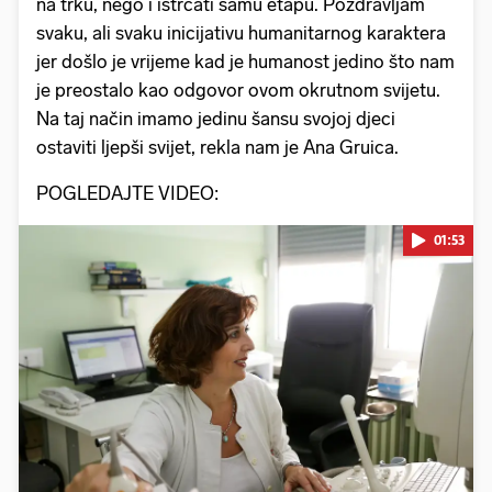
na trku, nego i istrčati samu etapu. Pozdravljam
svaku, ali svaku inicijativu humanitarnog karaktera
jer došlo je vrijeme kad je humanost jedino što nam
je preostalo kao odgovor ovom okrutnom svijetu.
Na taj način imamo jedinu šansu svojoj djeci
ostaviti ljepši svijet, rekla nam je Ana Gruica.
POGLEDAJTE VIDEO:
01:53
Pokretanje videa...