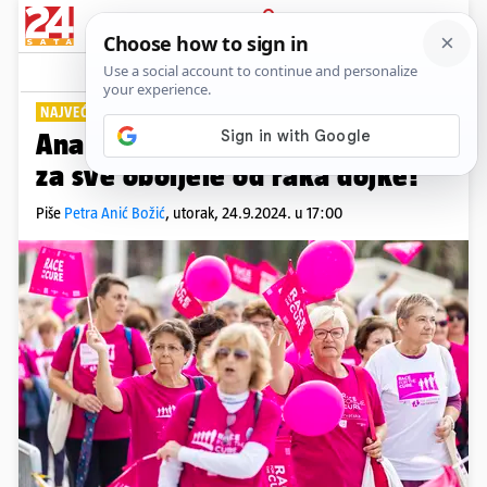
PRIJAVA
Lifestyle
Komentari
0
NAJVEĆA UTRKA ZA ŽENE
Ana Gruica: I ove godine trčim
za sve oboljele od raka dojke!
Piše
Petra Anić Božić
,
utorak, 24.9.2024. u 17:00