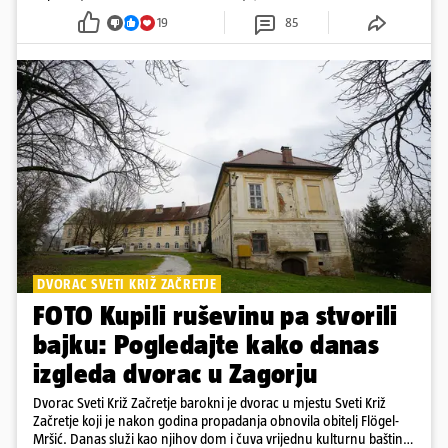
Dubaiju, Anja je spoj glamura, discipline i mladenačke energije
19
85
DVORAC SVETI KRIŽ ZAČRETJE
FOTO Kupili ruševinu pa stvorili
bajku: Pogledajte kako danas
izgleda dvorac u Zagorju
Dvorac Sveti Križ Začretje barokni je dvorac u mjestu Sveti Križ
Začretje koji je nakon godina propadanja obnovila obitelj Flögel-
Mršić. Danas služi kao njihov dom i čuva vrijednu kulturnu baštinu