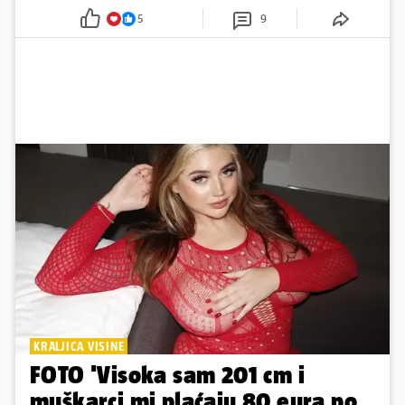
davno zaboravljenog vremena
5
9
KRALJICA VISINE
FOTO 'Visoka sam 201 cm i
muškarci mi plaćaju 80 eura po