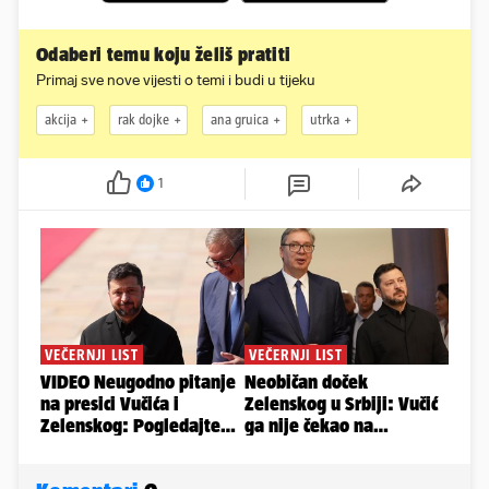
Odaberi temu koju želiš pratiti
Primaj sve nove vijesti o temi i budi u tijeku
akcija
rak dojke
ana gruica
utrka
1