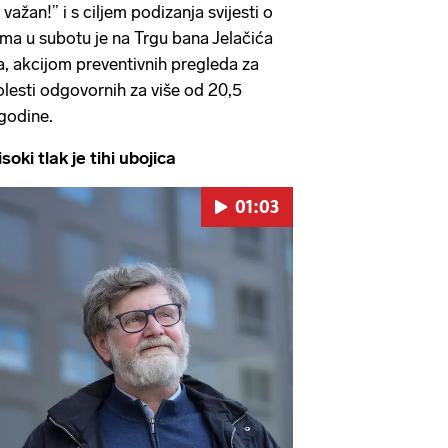
važan!” i s ciljem podizanja svijesti o
ma u subotu je na Trgu bana Jelačića
a, akcijom preventivnih pregleda za
lesti odgovornih za više od 20,5
 godine.
i tlak je tihi ubojica
01:03
Pokretanje videa...