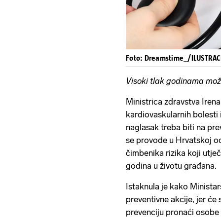
Foto: Dreamstime_/ILUSTRAC
Visoki tlak godinama mož
Ministrica zdravstva Irena
kardiovaskularnih bolesti
naglasak treba biti na prev
se provode u Hrvatskoj od
čimbenika rizika koji utj
godina u životu građana.
Istaknula je kako Minista
preventivne akcije, jer će
prevenciju pronaći osobe 