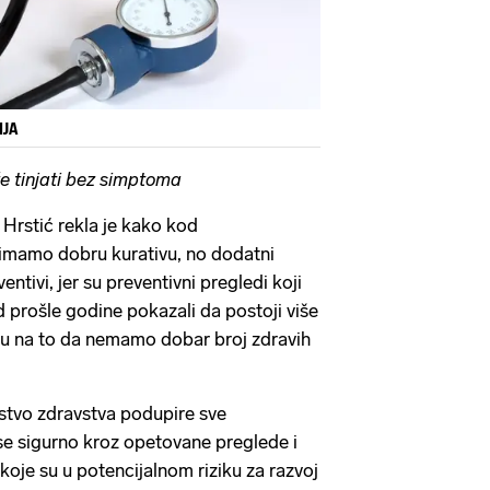
IJA
e tinjati bez simptoma
 Hrstić rekla je kako kod
 imamo dobru kurativu, no dodatni
entivi, jer su preventivni pregledi koji
 prošle godine pokazali da postoji više
eču na to da nemamo dobar broj zdravih
rstvo zdravstva podupire sve
 se sigurno kroz opetovane preglede i
koje su u potencijalnom riziku za razvoj