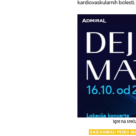
kardiovaskularnih bolesti.
Igre na sreć
RAZGOVARALI PREKO FA