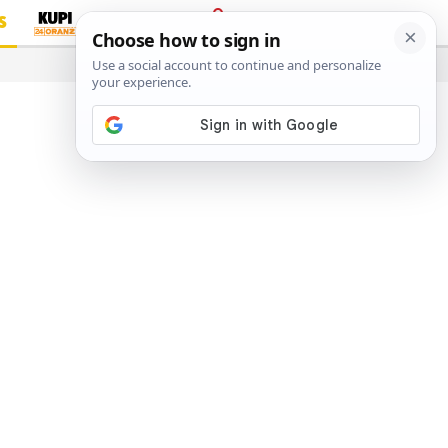
S
PRIJAVA
…