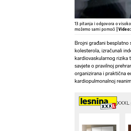
13 pitanja i odgovora o visoko
možemo sami pomoći
| Video
Brojni građani besplatno su
kolesterola, izračunali in
kardiovaskularnog rizika t
savjete o pravilnoj prehrani
organizirana i praktična 
kardiopulmonalnoj reanima