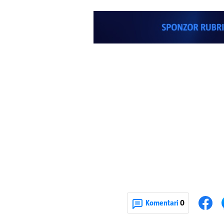
Komentari
0