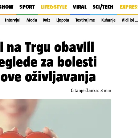
SHOW
SPORT
LIFE&STYLE
VIRAL
SCI/TECH
EXPRES
Intervjui
Moda
Kviz
Ljepota
Testiraj me
Kuhanje
Vidi još
i na Trgu obavili
eglede za bolesti
snove oživljavanja
Čitanje članka: 3 min