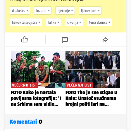
dijabetes
inzulin
liječenje
ljekovitost
ljekovita svojstva
biljka
cikorija
tena škunca
Komentari
0