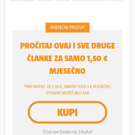
korijen je veći i sočniji, a najzastupljenije je lisnata
cikorija žućkaste ili zelene boje, a u Dalmaciji i
primorskim krajevima to je crvena cikorija listova
rumene boje koju često nazivaju radič.