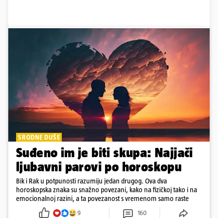
SRODNE DUŠE
Suđeno im je biti skupa: Najjači
ljubavni parovi po horoskopu
Bik i Rak u potpunosti razumiju jedan drugog. Ova dva
horoskopska znaka su snažno povezani, kako na fizičkoj tako i na
emocionalnoj razini, a ta povezanost s vremenom samo raste
9
160