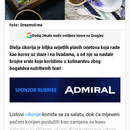
Foto: Dreamstime
Dodaj 24sata među omiljene izvore na Googleu
Divlja cikorija je biljka svijetlih plavih cvjetova koja raste
kao korov uz staze i na livadama, a od nje su nastale
brojne vrste koje koristimo u kulinarstvu zbog
bogatstva nutritivnih tvari
Listovi
cikorije
koriste se za salatu, dok će mljeveni
pečeni korijen poslužiti kao zamjena za kavu
zahvaljujući sličnom okusu. Kod kultivirane cikorije