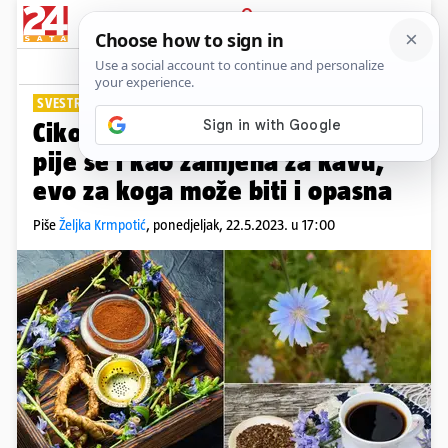
PRIJAVA
Lifestyle
Komentari
0
SVESTRANA BILJKA
PLUS+
Cikorija je odličan probiotik, ali
pije se i kao zamjena za kavu,
evo za koga može biti i opasna
Piše
Željka Krmpotić
,
ponedjeljak, 22.5.2023. u 17:00