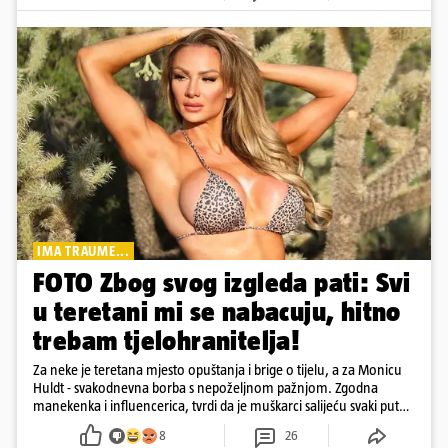
IMA TRAUME...
FOTO Zbog svog izgleda pati: Svi
u teretani mi se nabacuju, hitno
trebam tjelohranitelja!
Za neke je teretana mjesto opuštanja i brige o tijelu, a za Monicu
Huldt - svakodnevna borba s nepoželjnom pažnjom. Zgodna
manekenka i influencerica, tvrdi da je muškarci salijeću svaki put
kad dođe na trening
8
26