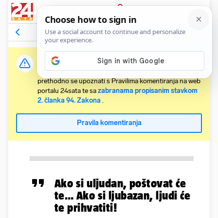
PRIJAVA
Komentari
Relevantni
Važna obavijest:
Svaki korisnik koji želi komentirati članke obvezan je
prethodno se upoznati s Pravilima komentiranja na web
portalu 24sata te sa
zabranama propisanim stavkom
2. članka 94. Zakona
.
Pravila komentiranja
Ako si uljudan, poštovat će
te… Ako si ljubazan, ljudi će
te prihvatiti!