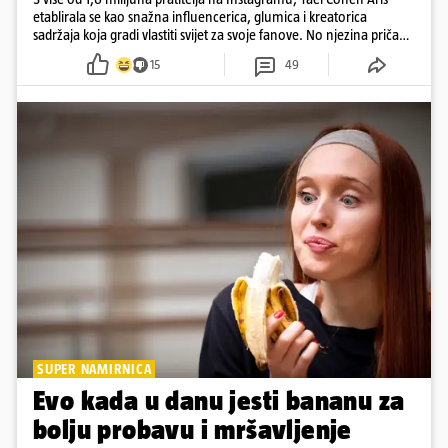
etablirala se kao snažna influencerica, glumica i kreatorica
sadržaja koja gradi vlastiti svijet za svoje fanove. No njezina priča
pokazuje da online slava dolazi i s neočekivanim izazovima
15
49
SUPER NAMIRNICA
Evo kada u danu jesti bananu za
bolju probavu i mršavljenje