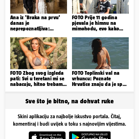
Ana iz 'Braka na prvu'
FOTO Prije 11 godina
danas je
pjevala je himnu na
neprepoznatljiva:
mimohodu, evo kako
Odselila je iz Hrvatske, a
danas izgleda Mia
ovako sad izgleda
Negovetić
FOTO Zbog svog izgleda
FOTO Toplinski val na
pati: Svi u teretani mi se
vrhuncu: Poznate
nabacuju, hitno trebam
Hrvatice znaju da je spas
tjelohranitelja!
u minijaturnom bikiniju
Sve što je bitno, na dohvat ruke
Skini aplikaciju za najbolje iskustvo portala. Čitaj,
komentiraj i budi uvijek u toku s najnovijim vijestima.