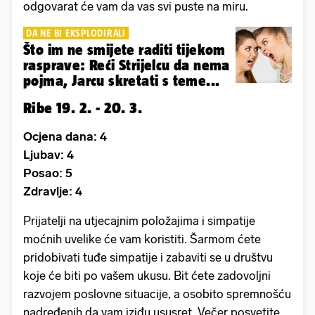
odgovarat će vam da vas svi puste na miru.
DA NE BI EKSPLODIRALI
Što im ne smijete raditi tijekom
rasprave: Reći Strijelcu da nema
pojma, Jarcu skretati s teme...
Ribe 19. 2. - 20. 3.
Ocjena dana: 4
Ljubav: 4
Posao: 5
Zdravlje: 4
Prijatelji na utjecajnim položajima i simpatije
moćnih uvelike će vam koristiti. Šarmom ćete
pridobivati tuđe simpatije i zabaviti se u društvu
koje će biti po vašem ukusu. Bit ćete zadovoljni
razvojem poslovne situacije, a osobito spremnošću
nadređenih da vam iziđu ususret. Večer posvetite