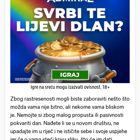
Igre na sreću mogu izazvati ovisnost. 18+
Zbog rastresenosti mogli biste zaboraviti nešto što
možda vama nije bitno, ali nekome vama bliskom
je. Nemojte si zbog malog propusta ili pasivnosti
pokvariti dan. Nađete li se u novom društvu, ne
upadajte im u riječ i ne ističite sebe i svoje uspjehe
jer će o vama steći krivu sliku, što će im dati