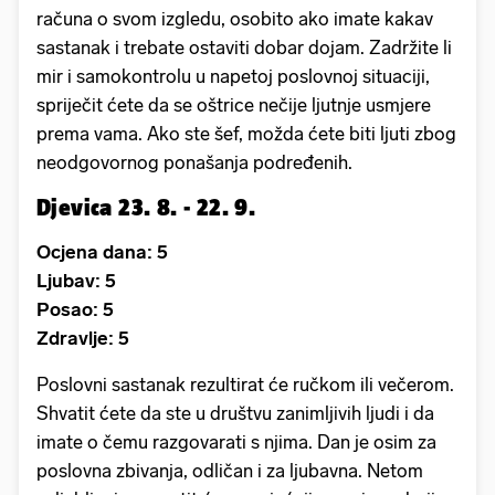
računa o svom izgledu, osobito ako imate kakav
sastanak i trebate ostaviti dobar dojam. Zadržite li
mir i samokontrolu u napetoj poslovnoj situaciji,
spriječit ćete da se oštrice nečije ljutnje usmjere
prema vama. Ako ste šef, možda ćete biti ljuti zbog
neodgovornog ponašanja podređenih.
Djevica 23. 8. - 22. 9.
Ocjena dana: 5
Ljubav: 5
Posao: 5
Zdravlje: 5
Poslovni sastanak rezultirat će ručkom ili večerom.
Shvatit ćete da ste u društvu zanimljivih ljudi i da
imate o čemu razgovarati s njima. Dan je osim za
poslovna zbivanja, odličan i za ljubavna. Netom