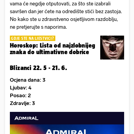
vama će negdje otputovati, za što ste izabrali
savršen dan jer ćete na odredište stići bez zastoja.
No kako ste u zdravstveno osjetljivom razdoblju,
ne pretjerujte s naporima.
GDJE STE NA LJESTVICI?
Horoskop: Lista od najzlobnijeg
znaka do ultimativne dobrice
Blizanci 22. 5 - 21. 6.
Ocjena dana: 3
Ljubav: 4
Posao: 2
Zdravlje: 3