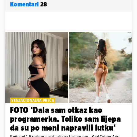
Komentari
28
SENZACIONALNA PRIČA
FOTO 'Dala sam otkaz kao
programerka. Toliko sam lijepa
da su po meni napravili lutku'
S više od 1,6 milijuna pratitelja na Instagramu, Yael Cohen Aris