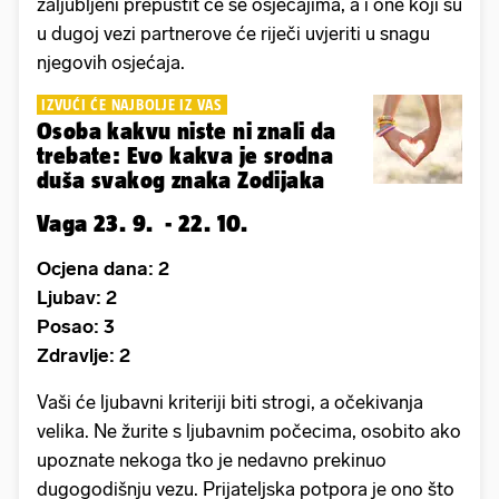
zaljubljeni prepustit će se osjećajima, a i one koji su
u dugoj vezi partnerove će riječi uvjeriti u snagu
njegovih osjećaja.
IZVUĆI ĆE NAJBOLJE IZ VAS
Osoba kakvu niste ni znali da
trebate: Evo kakva je srodna
duša svakog znaka Zodijaka
Vaga 23. 9. - 22. 10.
Ocjena dana: 2
Ljubav: 2
Posao: 3
Zdravlje: 2
Vaši će ljubavni kriteriji biti strogi, a očekivanja
velika. Ne žurite s ljubavnim počecima, osobito ako
upoznate nekoga tko je nedavno prekinuo
dugogodišnju vezu. Prijateljska potpora je ono što