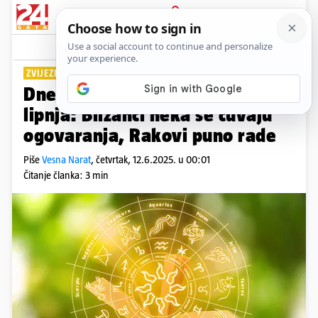
PRIJAVA
Lifestyle
Komentari
28
ZVIJEZDE ZNAJU...
Dnevni horoskop za četvrtak 12.
lipnja: Blizanci neka se čuvaju
ogovaranja, Rakovi puno rade
Piše
Vesna Narat
,
četvrtak, 12.6.2025. u 00:01
Čitanje članka: 3 min