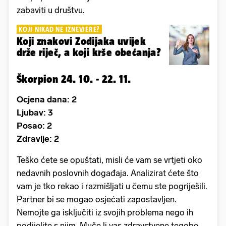
zabaviti u društvu.
KOJI NIKAD NE IZNEVJERE?
Koji znakovi Zodijaka uvijek
drže riječ, a koji krše obećanja?
Škorpion 24. 10. - 22. 11.
Ocjena dana: 2
Ljubav: 3
Posao: 2
Zdravlje: 2
Teško ćete se opuštati, misli će vam se vrtjeti oko
nedavnih poslovnih događaja. Analizirat ćete što
vam je tko rekao i razmišljati u čemu ste pogriješili.
Partner bi se mogao osjećati zapostavljen.
Nemojte ga isključiti iz svojih problema nego ih
podijelite s njim. Muče li vas zdravstvene tegobe,