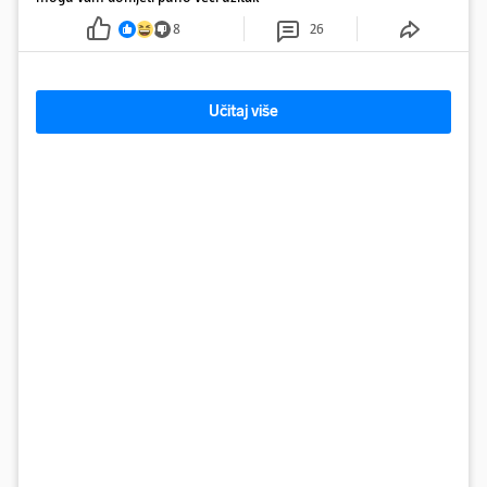
8
26
Učitaj više