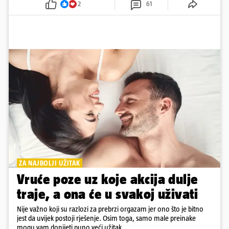
2
61
ZA NAJBOLJI UŽITAK
Vruće poze uz koje akcija dulje
traje, a ona će u svakoj uživati
Nije važno koji su razlozi za prebrzi orgazam jer ono što je bitno
jest da uvijek postoji rješenje. Osim toga, samo male preinake
mogu vam donijeti puno veći užitak