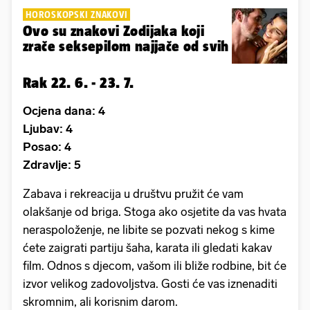
HOROSKOPSKI ZNAKOVI
Ovo su znakovi Zodijaka koji
zrače seksepilom najjače od svih
Rak 22. 6. - 23. 7.
Ocjena dana: 4
Ljubav: 4
Posao: 4
Zdravlje: 5
Zabava i rekreacija u društvu pružit će vam
olakšanje od briga. Stoga ako osjetite da vas hvata
neraspoloženje, ne libite se pozvati nekog s kime
ćete zaigrati partiju šaha, karata ili gledati kakav
film. Odnos s djecom, vašom ili bliže rodbine, bit će
izvor velikog zadovoljstva. Gosti će vas iznenaditi
skromnim, ali korisnim darom.