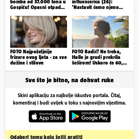
bomba od 37.000 tona u
influencerica (26):
Gospiću! Opasni otpad
'Nastavit ćemo njeno
prijetnja je i ljudima
nasljeđe'
FOTO Najpoželjnije
FOTO Badić? Ne treba,
frizure ovog ljeta - za sve
Halle je grudi prekrila
dužine i stilove
šeširom! Uskoro će 60,
ljetuje u golim izdanjima
Sve što je bitno, na dohvat ruke
Skini aplikaciju za najbolje iskustvo portala. Čitaj,
komentiraj i budi uvijek u toku s najnovijim vijestima.
Odaberi temu koju želiš pratiti