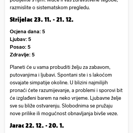
razmislite o sistematskom pregledu.
Strijelac 23. 11. - 21. 12.
Ocjena dana: 5
Ljubav: 5
Posao: 5
Zdravlje: 5
Planeti će u vama probuditi želju za zabavom,
putovanjima i ljubavi. Spontani ste i s lakoćom
osvajate simpatije okoline. U blizini najmilijih
pronaći ćete razumijevanje, a problemi i sporovi bit
će izglađeni barem na neko vrijeme. Ljubavne želje
sve su bliže ostvarenju. Slobodnima se pružaju
nove prilike ili mogućnost obnavljanja bivše veze.
Jarac 22. 12. - 20. 1.