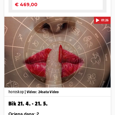
01:26
Pokretanje videa...
horoskop
| Video: 24sata Video
Bik 21. 4. - 21. 5.
Ocjena dana: 2