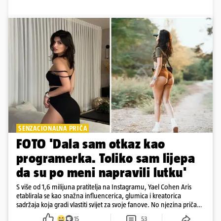
SENZACIONALNA PRIČA
FOTO 'Dala sam otkaz kao
programerka. Toliko sam lijepa
da su po meni napravili lutku'
S više od 1,6 milijuna pratitelja na Instagramu, Yael Cohen Aris
etablirala se kao snažna influencerica, glumica i kreatorica
sadržaja koja gradi vlastiti svijet za svoje fanove. No njezina priča
pokazuje da online slava dolazi i s neočekivanim izazovima
15
53