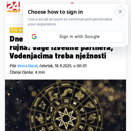
PRIJAVA
Lifestyle
Komentari
19
ŠTO NAS OČEKUJE?
Dnevni horoskop za četvrtak 18.
rujna: Vage izvedite partnera,
Vodenjacima treba nježnosti
Piše
Vesna Narat
,
četvrtak, 18.9.2025. u 00:01
Čitanje članka: 4 min