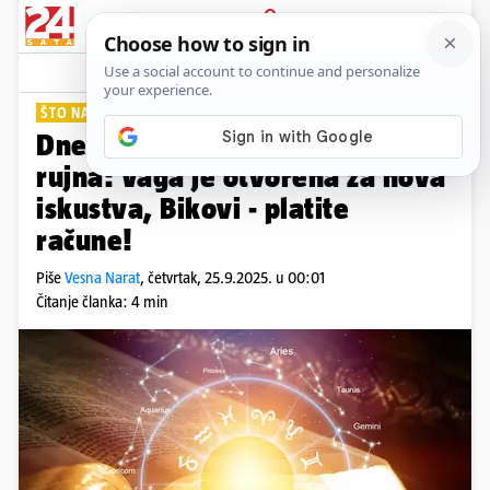
PRIJAVA
Lifestyle
Komentari
10
ŠTO NAS OČEKUJE?
Dnevni horoskop za četvrtak 25.
rujna: Vaga je otvorena za nova
iskustva, Bikovi - platite
račune!
Piše
Vesna Narat
,
četvrtak, 25.9.2025. u 00:01
Čitanje članka: 4 min