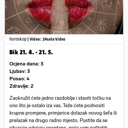
horoskop
| Video: 24sata Video
Bik 21. 4. - 21. 5.
Ocjena dana: 3
Ljubav: 3
Posao: 4
Zdravlje: 2
Zaokružit ćete jedno razdoblje i staviti točku na
ono što je ostalo iza vas. Teže ćete podnositi
krupne promjene, primjerice dolazak novog šefa ili
prelazak na drugo radno mjesto. Pustite da se
situacije odvijaju spontano, neće vam naštetiti.