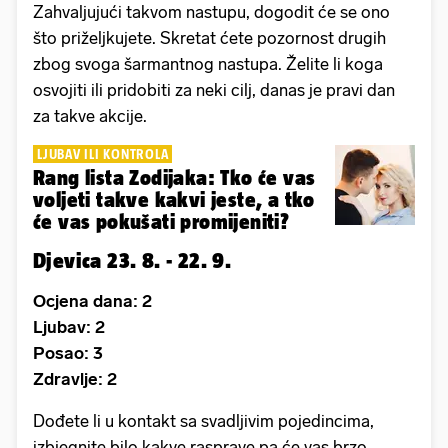
Zahvaljujući takvom nastupu, dogodit će se ono
što priželjkujete. Skretat ćete pozornost drugih
zbog svoga šarmantnog nastupa. Želite li koga
osvojiti ili pridobiti za neki cilj, danas je pravi dan
za takve akcije.
LJUBAV ILI KONTROLA
Rang lista Zodijaka: Tko će vas
voljeti takve kakvi jeste, a tko
će vas pokušati promijeniti?
Djevica 23. 8. - 22. 9.
Ocjena dana: 2
Ljubav: 2
Posao: 3
Zdravlje: 2
Dođete li u kontakt sa svadljivim pojedincima,
izbjegnite bilo kakve rasprave pa će vas brzo