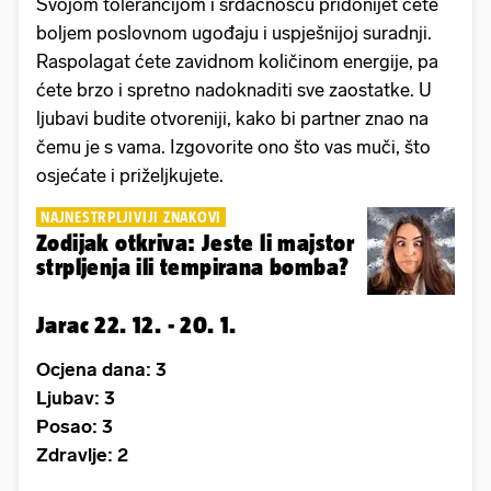
Svojom tolerancijom i srdačnošću pridonijet ćete
boljem poslovnom ugođaju i uspješnijoj suradnji.
Raspolagat ćete zavidnom količinom energije, pa
ćete brzo i spretno nadoknaditi sve zaostatke. U
ljubavi budite otvoreniji, kako bi partner znao na
čemu je s vama. Izgovorite ono što vas muči, što
osjećate i priželjkujete.
NAJNESTRPLJIVIJI ZNAKOVI
Zodijak otkriva: Jeste li majstor
strpljenja ili tempirana bomba?
Jarac 22. 12. - 20. 1.
Ocjena dana: 3
Ljubav: 3
Posao: 3
Zdravlje: 2