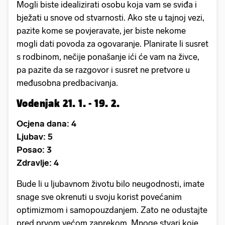
Mogli biste idealizirati osobu koja vam se sviđa i
bježati u snove od stvarnosti. Ako ste u tajnoj vezi,
pazite kome se povjeravate, jer biste nekome
mogli dati povoda za ogovaranje. Planirate li susret
s rodbinom, nečije ponašanje ići će vam na živce,
pa pazite da se razgovor i susret ne pretvore u
međusobna predbacivanja.
Vodenjak 21. 1. - 19. 2.
Ocjena dana: 4
Ljubav: 5
Posao: 3
Zdravlje: 4
Bude li u ljubavnom životu bilo neugodnosti, imate
snage sve okrenuti u svoju korist povećanim
optimizmom i samopouzdanjem. Zato ne odustajte
pred prvom većom zaprekom. Mnoge stvari koje