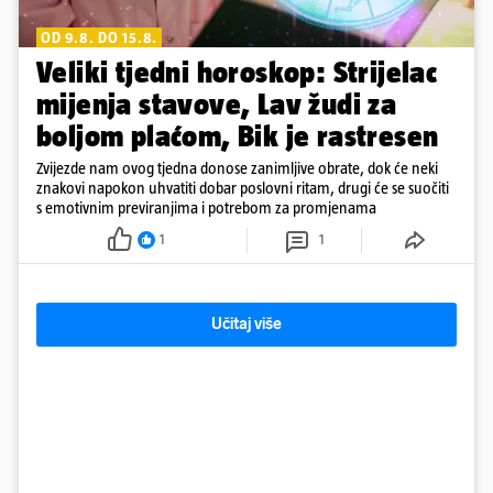
OD 9.8. DO 15.8.
Veliki tjedni horoskop: Strijelac
mijenja stavove, Lav žudi za
boljom plaćom, Bik je rastresen
Zvijezde nam ovog tjedna donose zanimljive obrate, dok će neki
znakovi napokon uhvatiti dobar poslovni ritam, drugi će se suočiti
s emotivnim previranjima i potrebom za promjenama
1
1
Učitaj više