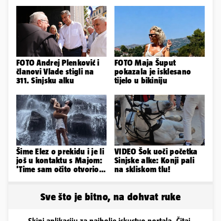
FOTO Andrej Plenković i
FOTO Maja Šuput
članovi Vlade stigli na
pokazala je isklesano
311. Sinjsku alku
tijelo u bikiniju
Šime Elez o prekidu i je li
VIDEO Šok uoči početka
još u kontaktu s Majom:
Sinjske alke: Konji pali
'Time sam očito otvorio
na skliskom tlu!
Pandorinu kutiju'
Sve što je bitno, na dohvat ruke