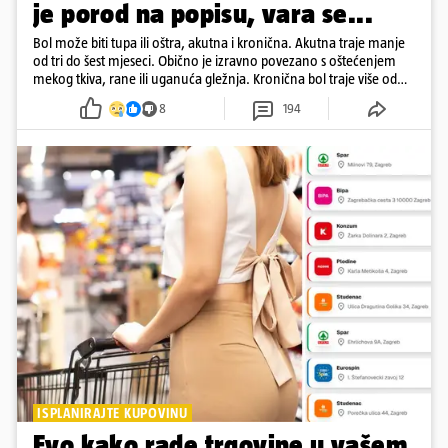
je porod na popisu, vara se...
Bol može biti tupa ili oštra, akutna i kronična. Akutna traje manje
od tri do šest mjeseci. Obično je izravno povezano s oštećenjem
mekog tkiva, rane ili uganuća gležnja. Kronična bol traje više od
šest mjeseci
8
194
ISPLANIRAJTE KUPOVINU
Evo kako rade trgovine u vašem