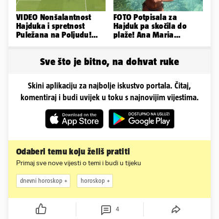
VIDEO Nonšalantnost
FOTO Potpisala za
Hajduka i spretnost
Hajduk pa skočila do
Puležana na Poljudu!
plaže! Ana Maria
Pogledajte sve golove iz
Marković uživa na
Splita
Jadranu
Sve što je bitno, na dohvat ruke
Skini aplikaciju za najbolje iskustvo portala. Čitaj,
komentiraj i budi uvijek u toku s najnovijim vijestima.
Odaberi temu koju želiš pratiti
Primaj sve nove vijesti o temi i budi u tijeku
dnevni horoskop
horoskop
4