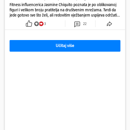
Fitness influencerica Jasmine Chiquito poznata je po oblikovanoj
figuri i velikom broju pratitelja na društvenim mrežama. Tvrdi da
jede gotovo sve što želi, ali redovitim vježbanjem uspijeva održati
oblik tijela, posebno naglašene gluteuse
3
22
Učitaj više