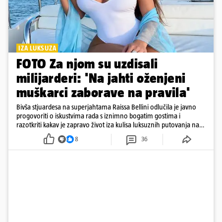
IZA LUKSUZA
FOTO Za njom su uzdisali
milijarderi: 'Na jahti oženjeni
muškarci zaborave na pravila'
Bivša stjuardesa na superjahtama Raissa Bellini odlučila je javno
progovoriti o iskustvima rada s iznimno bogatim gostima i
razotkriti kakav je zapravo život iza kulisa luksuznih putovanja na
moru
8
36