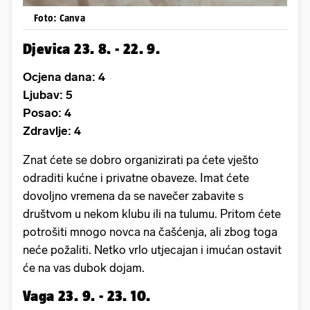
Foto: Canva
Djevica 23. 8. - 22. 9.
Ocjena dana: 4
Ljubav: 5
Posao: 4
Zdravlje: 4
Znat ćete se dobro organizirati pa ćete vješto
odraditi kućne i privatne obaveze. Imat ćete
dovoljno vremena da se navečer zabavite s
društvom u nekom klubu ili na tulumu. Pritom ćete
potrošiti mnogo novca na čašćenja, ali zbog toga
neće požaliti. Netko vrlo utjecajan i imućan ostavit
će na vas dubok dojam.
Vaga 23. 9. - 23. 10.