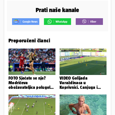
Prati naše kanale
Preporučeni članci
FOTO Sjećate se nje?
VIDEO Golijada
Modrićeva
Varaždinaca u
obožavateljica polugola
Koprivnici. Canjuga i
uletjela na finale LP. Evo
Latković sjajni,
što radi danas
pogledajte sve golove!