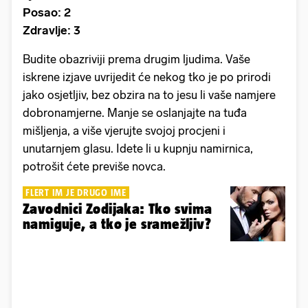
Posao: 2
Zdravlje: 3
Budite obazriviji prema drugim ljudima. Vaše
iskrene izjave uvrijedit će nekog tko je po prirodi
jako osjetljiv, bez obzira na to jesu li vaše namjere
dobronamjerne. Manje se oslanjajte na tuđa
mišljenja, a više vjerujte svojoj procjeni i
unutarnjem glasu. Idete li u kupnju namirnica,
potrošit ćete previše novca.
FLERT IM JE DRUGO IME
Zavodnici Zodijaka: Tko svima
namiguje, a tko je sramežljiv?