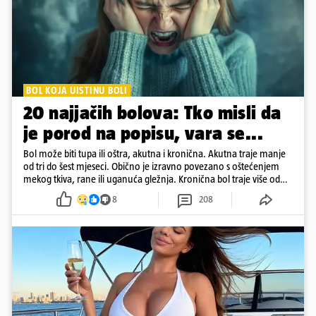
BOL KOJA UISTINU BOLI
20 najjačih bolova: Tko misli da
je porod na popisu, vara se...
Bol može biti tupa ili oštra, akutna i kronična. Akutna traje manje
od tri do šest mjeseci. Obično je izravno povezano s oštećenjem
mekog tkiva, rane ili uganuća gležnja. Kronična bol traje više od
šest mjeseci
8
208