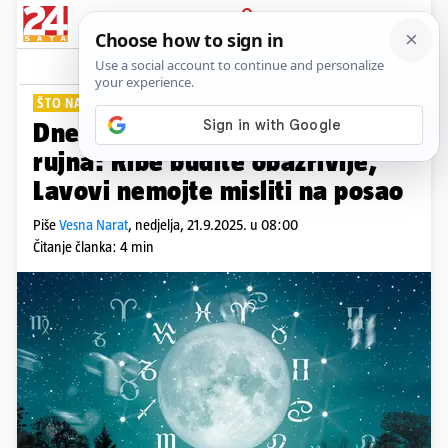
PRIJAVA
Lifestyle
Komentari
4
ŠTO NAS OČEKUJE?
Dnevni horoskop za nedjelju 21.
rujna: Ribe budite obazrivije,
Lavovi nemojte misliti na posao
Piše
Vesna Narat
,
nedjelja, 21.9.2025. u 08:00
Čitanje članka: 4 min