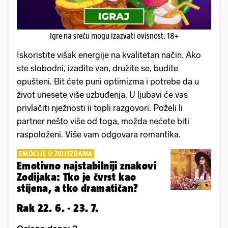
Igre na sreću mogu izazvati ovisnost. 18+
Iskoristite višak energije na kvalitetan način. Ako
ste slobodni, izađite van, družite se, budite
opušteni. Bit ćete puni optimizma i potrebe da u
život unesete više uzbuđenja. U ljubavi će vas
privlačiti nježnosti ii topli razgovori. Poželi li
partner nešto više od toga, možda nećete biti
raspoloženi. Više vam odgovara romantika.
EMOCIJE U ZVIJEZDAMA
Emotivno najstabilniji znakovi
Zodijaka: Tko je čvrst kao
stijena, a tko dramatičan?
Rak 22. 6. - 23. 7.