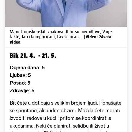
Mane horoskopskih znakova: Ribe su povodljive, Vage
tašte, Jarci komplicirani, Lav sebičan...
| Video: 24sata
Video
Bik 21. 4. - 21. 5.
Ocjena dana: 5
Ljubav: 5
Posao: 5
Zdravlje: 5
Bit ćete u doticaju s velikim brojem ljudi. Ponašajte
se spontano, ali budite obzirni. Možda ćete morati
izvoditi radove u kući i pritom se koordinirati s
ukućanima. Neki će planirati selidbu ili život u