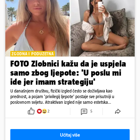
ZGODNA I PODUZETNA
FOTO Zlobnici kažu da je uspjela
samo zbog ljepote: 'U poslu mi
ide jer imam strategiju'
U današnjem društvu, fizički izgled često se doživljava kao
prednost, a pojam 'privilegij ljepote' postaje sve prisutniji u
poslovnom svijetu. Atraktivan izgled nije samo estetska
karakteristika
2
5
Učitaj više