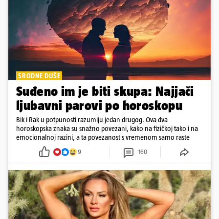
SRODNE DUŠE
Suđeno im je biti skupa: Najjači
ljubavni parovi po horoskopu
Bik i Rak u potpunosti razumiju jedan drugog. Ova dva
horoskopska znaka su snažno povezani, kako na fizičkoj tako i na
emocionalnoj razini, a ta povezanost s vremenom samo raste
9
160