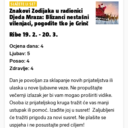
SLAŽETE LI SE?
Znakovi Zodijaka u radionici
Djeda Mraza: Blizanci nestašni
vilenjaci, pogodite tko je Grinč
Ribe 19. 2. - 20. 3.
Ocjena dana: 4
Ljubav: 5
Posao: 4
Zdravlje: 4
Dan je povoljan za sklapanje novih prijateljstva ili
ulaska u nove ljubavne veze. Ne propuštajte
večernji izlazak jer bi vam mogao proširiti vidike.
Osoba iz prijateljskog kruga tražit će vas manji
ustupak ili pomoć. Izađite joj u susret! Zaljubljeni
će tražiti prigodu za novi susret. Ne plašite se
uspjeha i ne posustajte pred ciljem!