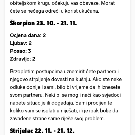
obiteljskom krugu očekuju vas obaveze. Morat
ćete se nečega odreći u korist ukućana.
Škorpion 23. 10. - 21. 11.
Ocjena dana: 2
Ljubav: 2
Posao: 3
Zdravlje: 2
Brzopletim postupcima uznemirit ćete partnera i
njegovo strpljenje dovesti na kušnju. Ako ste neke
odluke donijeli sami, bilo bi vrijeme da ih iznesete
svom partneru. Neki bi se mogli naći kao svjedoci
napete situacije ili događaja. Sami procijenite
koliko vam se isplati umiješati, ili je ipak bolje da
zavađene strane same riješe svoj problem.
Strijelac 22. 11. - 21. 12.