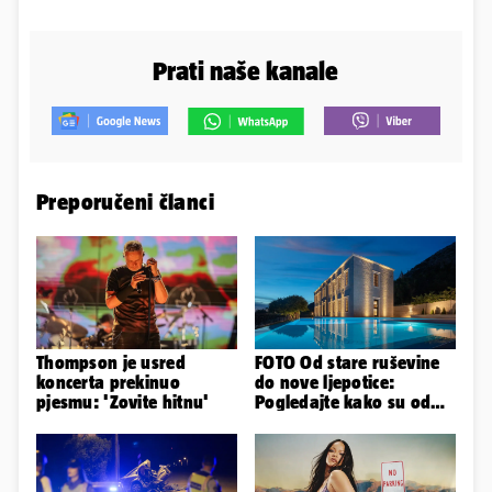
Prati naše kanale
Preporučeni članci
Thompson je usred
FOTO Od stare ruševine
koncerta prekinuo
do nove ljepotice:
pjesmu: 'Zovite hitnu'
Pogledajte kako su od
škole u Podstrani
napravili vilu