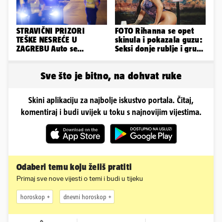
STRAVIČNI PRIZORI
FOTO Rihanna se opet
TEŠKE NESREĆE U
skinula i pokazala guzu:
ZAGREBU Auto se
Seksi donje rublje i grudi
prepolovio, čovjek
pale u drugi plan
poginuo
Sve što je bitno, na dohvat ruke
Skini aplikaciju za najbolje iskustvo portala. Čitaj,
komentiraj i budi uvijek u toku s najnovijim vijestima.
Odaberi temu koju želiš pratiti
Primaj sve nove vijesti o temi i budi u tijeku
horoskop
dnevni horoskop