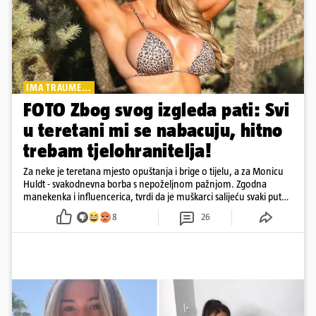
IMA TRAUME...
FOTO Zbog svog izgleda pati: Svi
u teretani mi se nabacuju, hitno
trebam tjelohranitelja!
Za neke je teretana mjesto opuštanja i brige o tijelu, a za Monicu
Huldt - svakodnevna borba s nepoželjnom pažnjom. Zgodna
manekenka i influencerica, tvrdi da je muškarci salijeću svaki put
kad dođe na trening
8
26