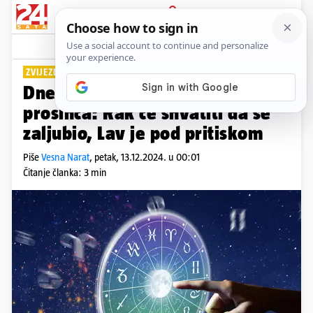
PRIJAVA
Lifestyle
Komentari
24
ZVIJEZDE DONOSE...
Dnevni horoskop za petak 13.
prosinca: Rak će shvatiti da se
zaljubio, Lav je pod pritiskom
Piše
Vesna Narat
,
petak, 13.12.2024. u 00:01
Čitanje članka: 3 min