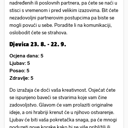
nadređenih ili poslovnih partnera, pa ćete se naći u
stisci s vremenom i pred velikim izazovima. Bit ćete
nezadovoljni partnerovim postupcima pa biste se
mogli povući u sebe. Poradite li na komunikaciji,
oslobodit ćete se strahova.
Djevica 23. 8. - 22. 9.
Ocjena dana: 5
Ljubav: 5
Posao: 5
Zdravlje: 5
Do izražaja će doći vaša kreativnost. Osjećat ćete
se ispunjeno baveći se stvarima koje vam čine
zadovoljstvo. Glavom će vam prolaziti originalne
ideje, a oni hrabriji krenut će u njihovo ostvarenje.
Ljubav će biti vaša pokretačka snaga, pa će mnogi
poduzeti nove korake kako bi se više približili ili