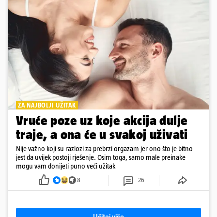
ZA NAJBOLJI UŽITAK
Vruće poze uz koje akcija dulje
traje, a ona će u svakoj uživati
Nije važno koji su razlozi za prebrzi orgazam jer ono što je bitno
jest da uvijek postoji rješenje. Osim toga, samo male preinake
mogu vam donijeti puno veći užitak
8
26