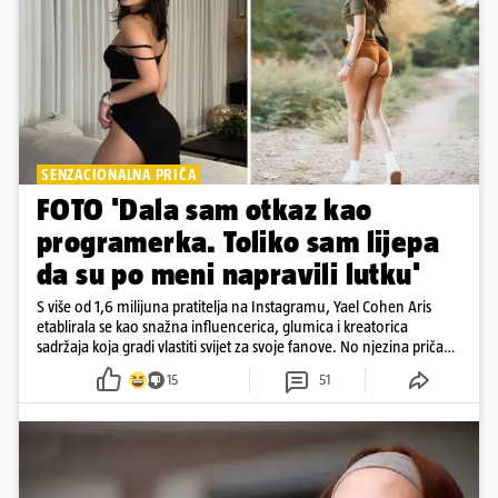
SENZACIONALNA PRIČA
FOTO 'Dala sam otkaz kao
programerka. Toliko sam lijepa
da su po meni napravili lutku'
S više od 1,6 milijuna pratitelja na Instagramu, Yael Cohen Aris
etablirala se kao snažna influencerica, glumica i kreatorica
sadržaja koja gradi vlastiti svijet za svoje fanove. No njezina priča
pokazuje da online slava dolazi i s neočekivanim izazovima
15
51