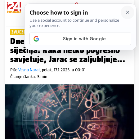
PRIJAVA
Lifestyle
Komentari
6
ZVIJEZDE OTKRIVAJU
Dnevni horoskop za petak 17.
siječnja: Raka netko pogrešno
savjetuje, Jarac se zaljubljuje...
Piše
Vesna Narat
,
petak, 17.1.2025. u 00:01
Čitanje članka: 3 min