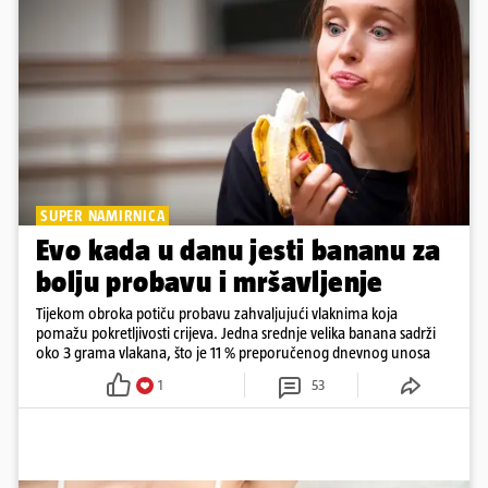
SUPER NAMIRNICA
Evo kada u danu jesti bananu za
bolju probavu i mršavljenje
Tijekom obroka potiču probavu zahvaljujući vlaknima koja
pomažu pokretljivosti crijeva. Jedna srednje velika banana sadrži
oko 3 grama vlakana, što je 11 % preporučenog dnevnog unosa
1
53