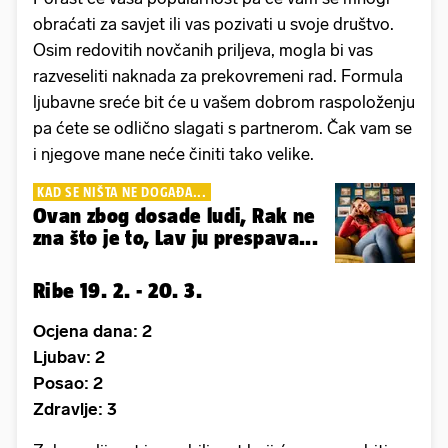
obraćati za savjet ili vas pozivati u svoje društvo.
Osim redovitih novčanih priljeva, mogla bi vas
razveseliti naknada za prekovremeni rad. Formula
ljubavne sreće bit će u vašem dobrom raspoloženju
pa ćete se odlično slagati s partnerom. Čak vam se
i njegove mane neće činiti tako velike.
KAD SE NIŠTA NE DOGAĐA...
Ovan zbog dosade ludi, Rak ne
zna što je to, Lav ju prespava...
Ribe 19. 2. - 20. 3.
Ocjena dana: 2
Ljubav: 2
Posao: 2
Zdravlje: 3