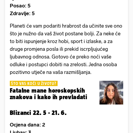
Posao: 5
Zdravlje: 5
Planeti će vam podariti hrabrost da učinite sve ono
što je nužno da vaš život postane bolji. Za neke će
to biti ispunjenje kroz hobi, sport i izlaske, a za
druge promjena posla ili prekid iscrpljujućeg
ljubavnog odnosa. Gotovo će preko noći vaše
odluke i postupci dobiti na zrelosti. Jedna osoba
pozitivno utječe na vaša razmišljanja.
ŠTO VAS KOČI U ŽIVOTU?
Fatalne mane horoskopskih
znakova i kako ih prevladati
Blizanci 22. 5 - 21. 6.
Ocjena dana: 2
Ljubav: 3