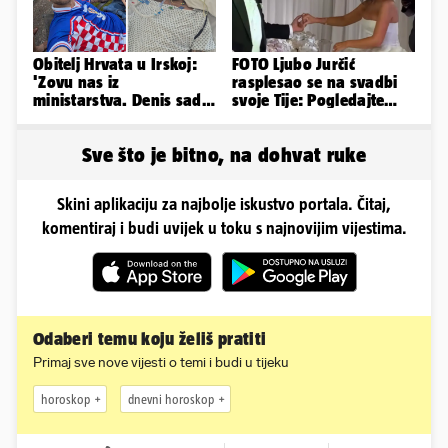
Obitelj Hrvata u Irskoj:
FOTO Ljubo Jurčić
'Zovu nas iz
rasplesao se na svadbi
ministarstva. Denis sada
svoje Tije: Pogledajte
ima temperaturu. Strah
kako je izgledalo
nas je'
vjenčanje...
Sve što je bitno, na dohvat ruke
Skini aplikaciju za najbolje iskustvo portala. Čitaj,
komentiraj i budi uvijek u toku s najnovijim vijestima.
Odaberi temu koju želiš pratiti
Primaj sve nove vijesti o temi i budi u tijeku
horoskop
dnevni horoskop