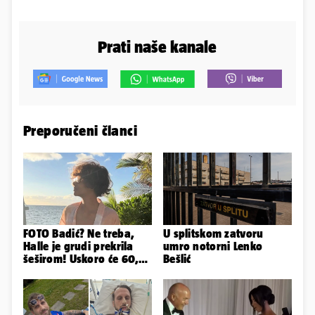
Prati naše kanale
Preporučeni članci
FOTO Badić? Ne treba,
U splitskom zatvoru
Halle je grudi prekrila
umro notorni Lenko
šeširom! Uskoro će 60,
Bešlić
ljetuje u golim izdanjima