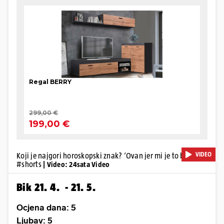
VIDEO
Koji je najgori horoskopski znak? ‘Ovan jer mi je to bivši’
#shorts
| Video: 24sata Video
Bik 21. 4. - 21. 5.
Ocjena dana: 5
Ljubav: 5