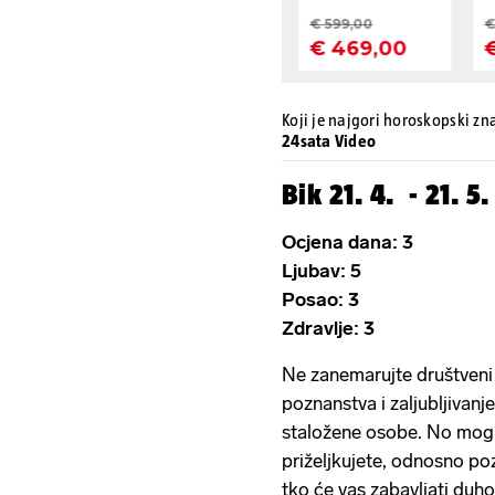
Koji je najgori horoskopski zn
24sata Video
Bik 21. 4. - 21. 5.
Ocjena dana: 3
Ljubav: 5
Posao: 3
Zdravlje: 3
Ne zanemarujte društveni ž
poznanstva i zaljubljivanje
staložene osobe. No mogl
priželjkujete, odnosno po
tko će vas zabavljati duho