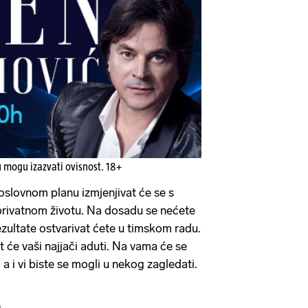
u mogu izazvati ovisnost. 18+
slovnom planu izmjenjivat će se s
privatnom životu. Na dosadu se nećete
rezultate ostvarivat ćete u timskom radu.
bit će vaši najjači aduti. Na vama će se
 a i vi biste se mogli u nekog zagledati.