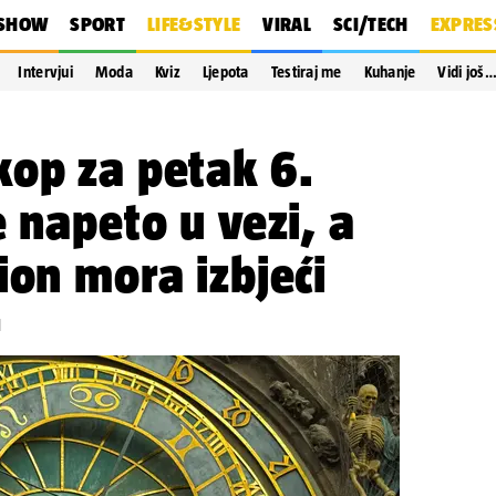
SHOW
SPORT
LIFE&STYLE
VIRAL
SCI/TECH
EXPRES
Intervjui
Moda
Kviz
Ljepota
Testiraj me
Kuhanje
Vidi još
kop za petak 6.
e napeto u vezi, a
ion mora izbjeći
1