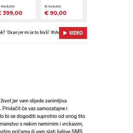
ak? ‘Ovan jer mi je to bivši’ #shorts
| Video:
VIDEO
ivot jer vam slijede zanimljiva
. Privlačit će vas samozatajne i
o bi se dogoditi suprotno od onog što
znanstvo s nekim nemirnim i vrckavim,
vitim pričama ili vam slati šaljive SMS