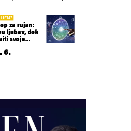
 LJETA?
op za rujan:
vu ljubav, dok
iti svoje
. 6.