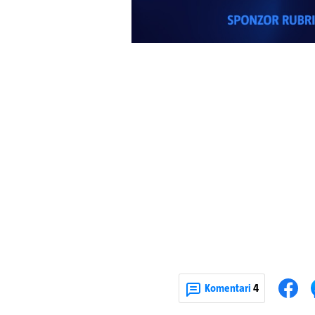
Komentari
4