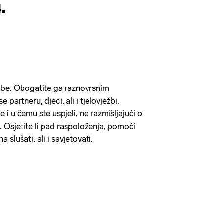
4.
ebe. Obogatite ga raznovrsnim
 partneru, djeci, ali i tjelovježbi.
 i u čemu ste uspjeli, ne razmišljajući o
Osjetite li pad raspoloženja, pomoći
 slušati, ali i savjetovati.