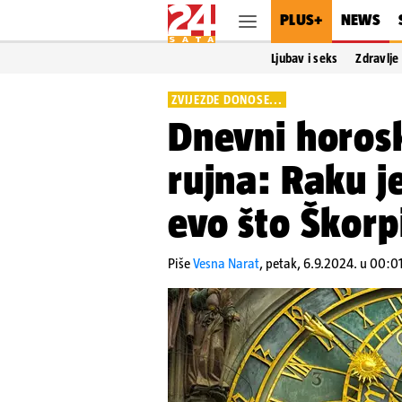
PLUS+
NEWS
Ljubav i seks
Zdravlje
ZVIJEZDE DONOSE...
Dnevni horos
rujna: Raku j
evo što Škorp
Piše
Vesna Narat
,
petak, 6.9.2024. u 00:0