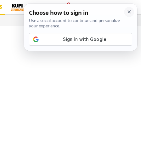
S
PRIJAVA
…