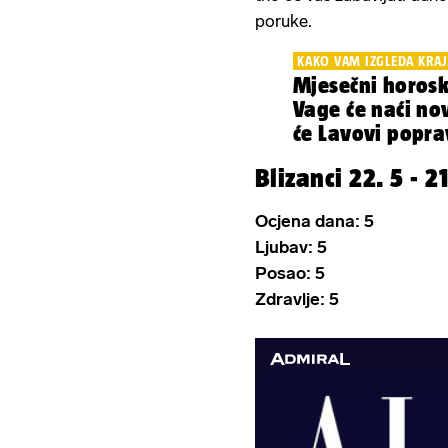
poruke.
KAKO VAM IZGLEDA KRAJ
Mjesečni horosk
Vage će naći no
će Lavovi poprav
financije
Blizanci 22. 5 - 21
Ocjena dana: 5
Ljubav: 5
Posao: 5
Zdravlje: 5