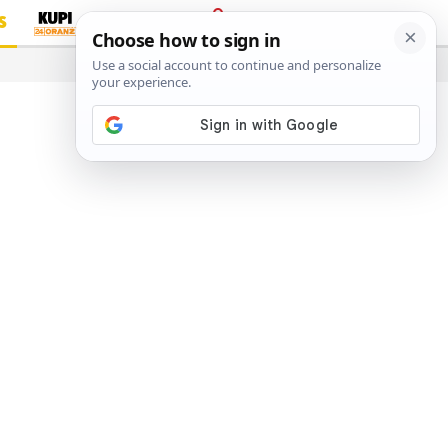
S
PRIJAVA
…