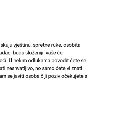
iskuju vještinu, spretne ruke, osobita
zadaci budu složeniji, vaše će
 veći. U nekim odlukama povodit ćete se
ati neshvatljivo, no samo ćete vi znati
am se javiti osoba čiji poziv očekujete s