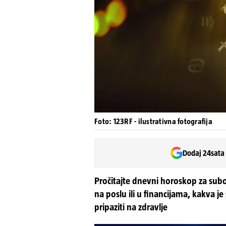
Foto: 123RF - ilustrativna fotografija
Dodaj 24sata
Pročitajte dnevni horoskop za subo
na poslu ili u financijama, kakva je
pripaziti na zdravlje