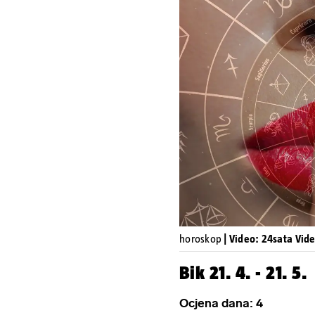
horoskop
| Video: 24sata Vid
Bik 21. 4. - 21. 5.
Ocjena dana: 4