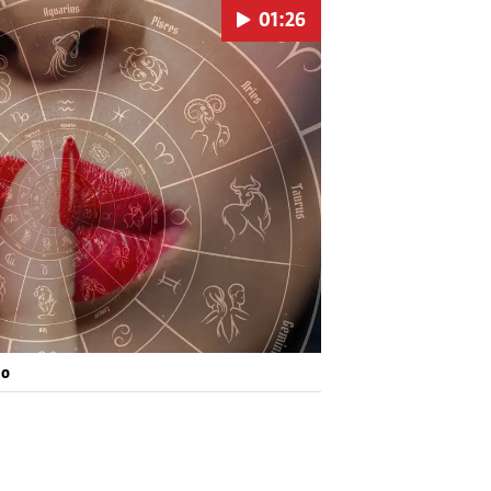
01:26
Pokretanje videa...
eo