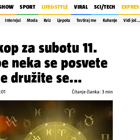
SHOW
SPORT
LIFE&STYLE
VIRAL
SCI/TECH
EXPRES
Intervjui
Moda
Kviz
Ljepota
Testiraj me
Kuhanje
Vidi još
op za subotu 11.
be neka se posvete
e družite se...
:01
Čitanje članka: 3 min