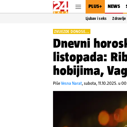
PLUS+
NEWS
Ljubav i seks
Zdravlje
ZVIJEZDE DONOSE...
Dnevni horosk
listopada: Ri
hobijima, Vag
Piše
Vesna Narat
,
subota, 11.10.2025. u 00