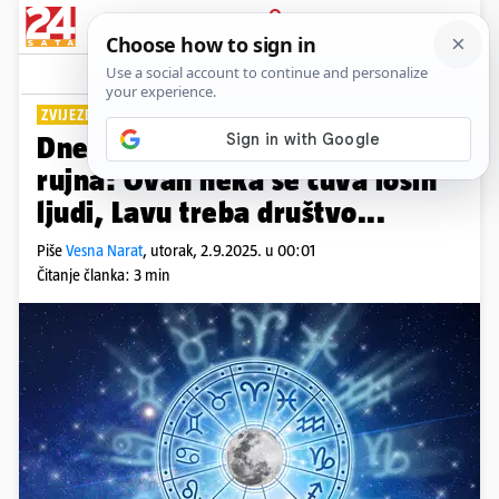
PRIJAVA
Lifestyle
Komentari
14
ZVIJEZDE DONOSE...
Dnevni horoskop za utorak 2.
rujna: Ovan neka se čuva loših
ljudi, Lavu treba društvo...
Piše
Vesna Narat
,
utorak, 2.9.2025. u 00:01
Čitanje članka: 3 min