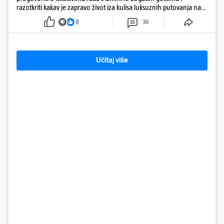
razotkriti kakav je zapravo život iza kulisa luksuznih putovanja na
moru
8
36
Učitaj više