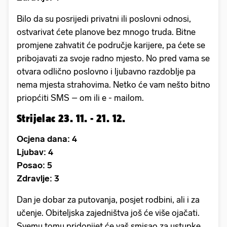
Bilo da su posrijedi privatni ili poslovni odnosi,
ostvarivat ćete planove bez mnogo truda. Bitne
promjene zahvatit će područje karijere, pa ćete se
pribojavati za svoje radno mjesto. No pred vama se
otvara odlično poslovno i ljubavno razdoblje pa
nema mjesta strahovima. Netko će vam nešto bitno
priopćiti SMS – om ili e - mailom.
Strijelac 23. 11. - 21. 12.
Ocjena dana: 4
Ljubav: 4
Posao: 5
Zdravlje: 3
Dan je dobar za putovanja, posjet rodbini, ali i za
učenje. Obiteljska zajedništva još će više ojačati.
Svemu tomu pridonijet će vaš smisao za ustupke.