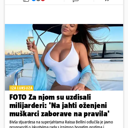
IZA LUKSUZA
FOTO Za njom su uzdisali
milijarderi: 'Na jahti oženjeni
muškarci zaborave na pravila'
Bivša stjuardesa na superjahtama Raissa Bellini odlučila je javno
progovoriti o iskustvima rada s iznimno bogatim gostima i