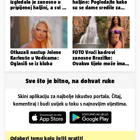
izgledala je zanosno u
haljine: Pogledajte kako
pripijenoj haljini, a svi su
su se dame sredile za
primijetili jedan detalj...
311. Sinjsku alku
Otkazali nastup Jelene
FOTO Vrući kadrovi
Karleuše u Vodicama:
zanosne Brazilke:
Oglasili se iz kluba
Ovakvo tijelo može imati
samo bivša plesačica...
Sve što je bitno, na dohvat ruke
Skini aplikaciju za najbolje iskustvo portala. Čitaj,
komentiraj i budi uvijek u toku s najnovijim vijestima.
Odaberi temu koju želiš pratiti