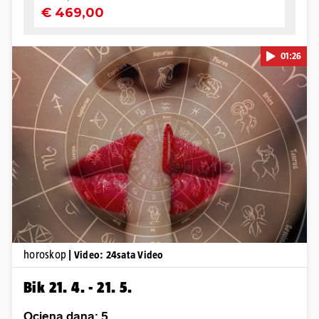
01:26
Pokretanje videa...
horoskop
| Video: 24sata Video
Bik 21. 4. - 21. 5.
Ocjena dana: 5