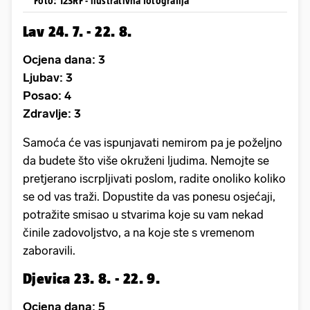
Foto: 123RF - ilustrativna fotografija
Lav 24. 7. - 22. 8.
Ocjena dana: 3
Ljubav: 3
Posao: 4
Zdravlje: 3
Samoća će vas ispunjavati nemirom pa je poželjno
da budete što više okruženi ljudima. Nemojte se
pretjerano iscrpljivati poslom, radite onoliko koliko
se od vas traži. Dopustite da vas ponesu osjećaji,
potražite smisao u stvarima koje su vam nekad
činile zadovoljstvo, a na koje ste s vremenom
zaboravili.
Djevica 23. 8. - 22. 9.
Ocjena dana: 5