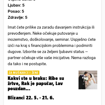
Ljubav: 5
Posao: 5
Zdravlje: 5
Imat ćete prilike za zaradu davanjem instrukcija ili
prevođenjem. Neke očekuje putovanje u
inozemstvo, doškolovanje, seminar. Uspješno ćete
izići na kraj s financijskim problemima i podmiriti
dugove. Izborite se za željeni ljubavni status –
partner očekuje više vaše inicijative. Nema razloga
da tako i ne postupite.
ZA MUŠKARCE I ŽENE
Kakvi ste u braku: Ribe su
žrtve, Rak je papučar, Lav
pouzdan...
Blizanci 22. 5. - 21. 6.