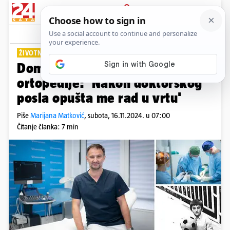
PRIJAVA
Lifestyle
Komentari
1
ŽIVOTNI INTERVJU
PLUS+
Domaći kirurg pomiče granice
ortopedije: 'Nakon doktorskog
posla opušta me rad u vrtu'
Piše
Marijana Matković
,
subota, 16.11.2024. u 07:00
Čitanje članka: 7 min