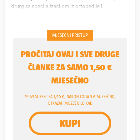
kirurg sa specijalizacijom iz ortopedije i
traumatologije koštano-zglobnog sustava, koji je
devet godina za redom, od 2015. do 2023. osvajao
titulu najboljeg doktora ortopeda prema mišljenju
samih pacijenata.