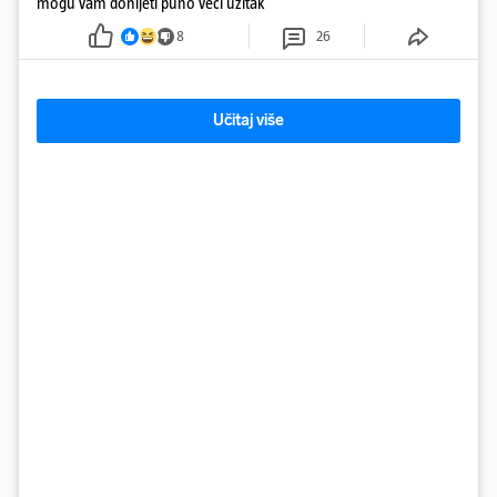
mogu vam donijeti puno veći užitak
8
26
Učitaj više