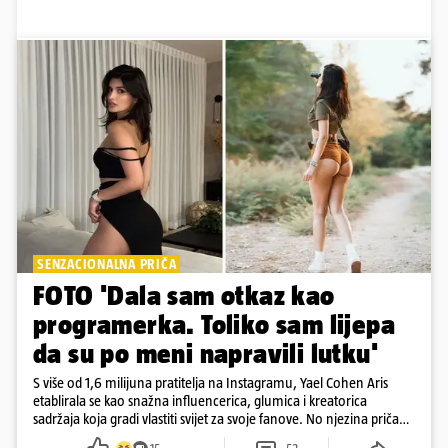
SENZACIONALNA PRIČA
FOTO 'Dala sam otkaz kao
programerka. Toliko sam lijepa
da su po meni napravili lutku'
S više od 1,6 milijuna pratitelja na Instagramu, Yael Cohen Aris
etablirala se kao snažna influencerica, glumica i kreatorica
sadržaja koja gradi vlastiti svijet za svoje fanove. No njezina priča
pokazuje da online slava dolazi i s neočekivanim izazovima