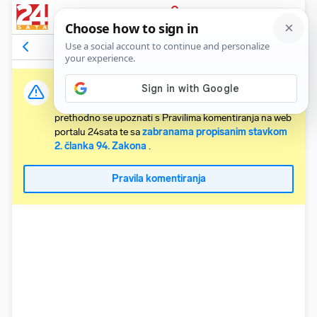
PRIJAVA
Komentari
Relevantni
Važna obavijest:
Svaki korisnik koji želi komentirati članke obvezan je
prethodno se upoznati s Pravilima komentiranja na web
portalu 24sata te sa
zabranama propisanim stavkom
2. članka 94. Zakona
.
Pravila komentiranja