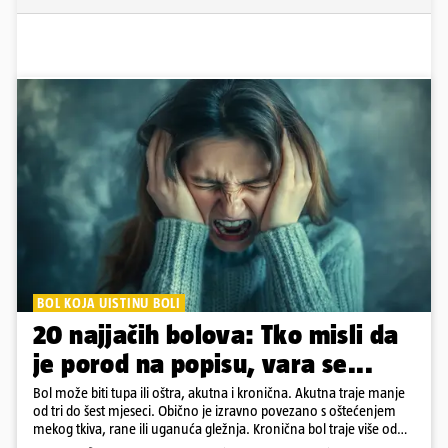
BOL KOJA UISTINU BOLI
20 najjačih bolova: Tko misli da
je porod na popisu, vara se...
Bol može biti tupa ili oštra, akutna i kronična. Akutna traje manje
od tri do šest mjeseci. Obično je izravno povezano s oštećenjem
mekog tkiva, rane ili uganuća gležnja. Kronična bol traje više od
šest mjeseci