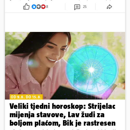
8
25
OD 9.8. DO 15.8.
Veliki tjedni horoskop: Strijelac
mijenja stavove, Lav žudi za
boljom plaćom, Bik je rastresen