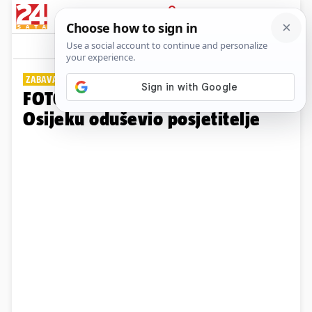
PRIJAVA
Galerija
Komentari
0
ZABAVA NA OTVORENOM
FOTO 7. HeadOnEast festival u
Osijeku oduševio posjetitelje