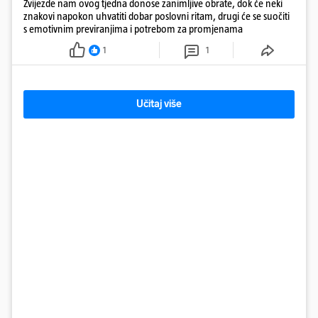
Zvijezde nam ovog tjedna donose zanimljive obrate, dok će neki
znakovi napokon uhvatiti dobar poslovni ritam, drugi će se suočiti
s emotivnim previranjima i potrebom za promjenama
1
1
Učitaj više