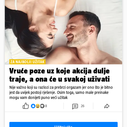
ZA NAJBOLJI UŽITAK
Vruće poze uz koje akcija dulje
traje, a ona će u svakoj uživati
Nije važno koji su razlozi za prebrzi orgazam jer ono što je bitno
jest da uvijek postoji rješenje. Osim toga, samo male preinake
mogu vam donijeti puno veći užitak
8
26