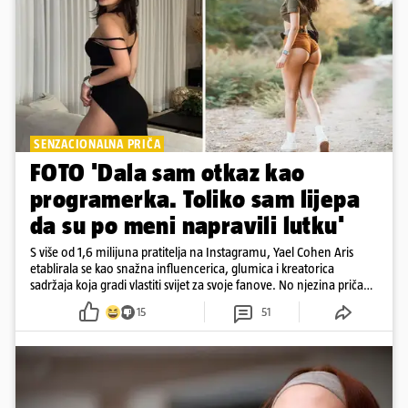
SENZACIONALNA PRIČA
FOTO 'Dala sam otkaz kao
programerka. Toliko sam lijepa
da su po meni napravili lutku'
S više od 1,6 milijuna pratitelja na Instagramu, Yael Cohen Aris
etablirala se kao snažna influencerica, glumica i kreatorica
sadržaja koja gradi vlastiti svijet za svoje fanove. No njezina priča
pokazuje da online slava dolazi i s neočekivanim izazovima
15
51