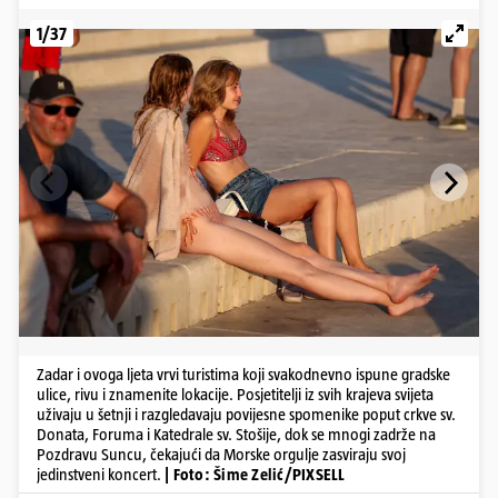
1/37
Zadar i ovoga ljeta vrvi turistima koji svakodnevno ispune gradske
ulice, rivu i znamenite lokacije. Posjetitelji iz svih krajeva svijeta
uživaju u šetnji i razgledavaju povijesne spomenike poput crkve sv.
Donata, Foruma i Katedrale sv. Stošije, dok se mnogi zadrže na
Pozdravu Suncu, čekajući da Morske orgulje zasviraju svoj
jedinstveni koncert.
| Foto: Šime Zelić/PIXSELL