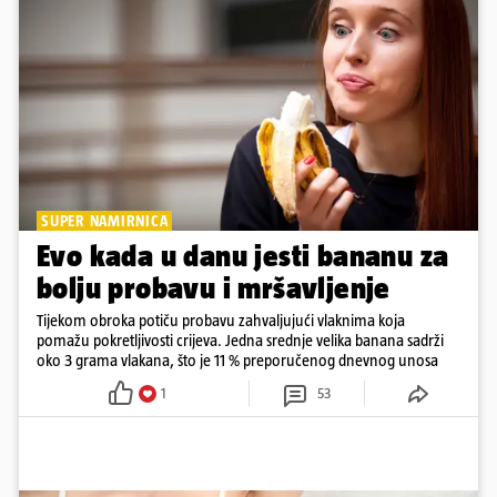
SUPER NAMIRNICA
Evo kada u danu jesti bananu za
bolju probavu i mršavljenje
Tijekom obroka potiču probavu zahvaljujući vlaknima koja
pomažu pokretljivosti crijeva. Jedna srednje velika banana sadrži
oko 3 grama vlakana, što je 11 % preporučenog dnevnog unosa
1
53