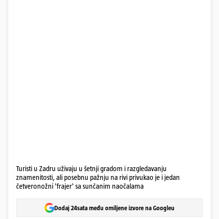
Turisti u Zadru uživaju u šetnji gradom i razgledavanju
znamenitosti, ali posebnu pažnju na rivi privukao je i jedan
četveronožni 'frajer' sa sunčanim naočalama
Dodaj 24sata među omiljene izvore na Googleu