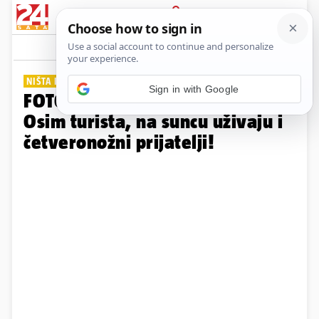
PRIJAVA
Galerija
Komentari
4
NIŠTA IM NE FALI...
Sign in with Google
FOTO Ljetni ugođaj u Zadru:
Osim turista, na suncu uživaju i
četveronožni prijatelji!