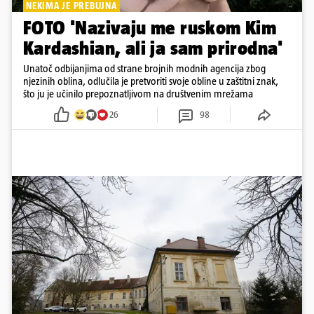
NEKIMA JE PREBUJNA
FOTO 'Nazivaju me ruskom Kim
Kardashian, ali ja sam prirodna'
Unatoč odbijanjima od strane brojnih modnih agencija zbog
njezinih oblina, odlučila je pretvoriti svoje obline u zaštitni znak,
što ju je učinilo prepoznatljivom na društvenim mrežama
26
98