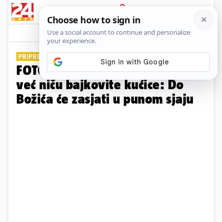
PRIJAVA
Galerija
Komentari
15
PRIPREME SU U TIJEKU
FOTO Na imanju obitelji Salaj
već niču bajkovite kućice: Do
Božića će zasjati u punom sjaju