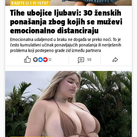
RADITE LI I VI ISTO?
Tihe ubojice ljubavi: 30 ženskih
ponašanja zbog kojih se muževi
emocionalno distanciraju
Emocionalna udaljenost u braku ne događa se preko noći. To je
često kumulativni učinak ponavljajućih ponašanja ili neriješenih
problema koji postepeno grade zid između partnera
12
98