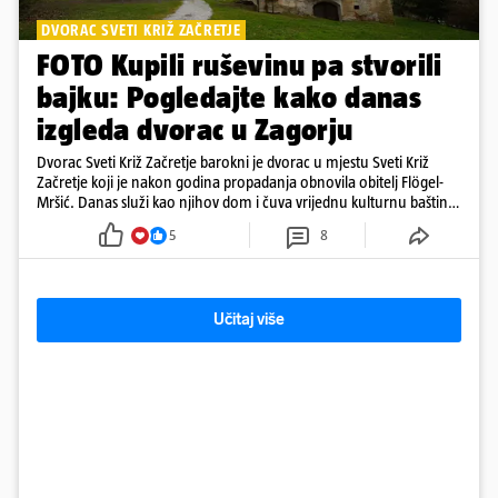
DVORAC SVETI KRIŽ ZAČRETJE
FOTO Kupili ruševinu pa stvorili
bajku: Pogledajte kako danas
izgleda dvorac u Zagorju
Dvorac Sveti Križ Začretje barokni je dvorac u mjestu Sveti Križ
Začretje koji je nakon godina propadanja obnovila obitelj Flögel-
Mršić. Danas služi kao njihov dom i čuva vrijednu kulturnu baštinu
davno zaboravljenog vremena
5
8
Učitaj više