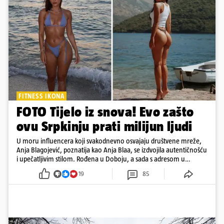
FITNESS IKONA
FOTO Tijelo iz snova! Evo zašto
ovu Srpkinju prati milijun ljudi
U moru influencera koji svakodnevno osvajaju društvene mreže,
Anja Blagojević, poznatija kao Anja Blaa, se izdvojila autentičnošću
i upečatljivim stilom. Rođena u Doboju, a sada s adresom u
Dubaiju, Anja je spoj glamura, discipline i mladenačke energije
19
85