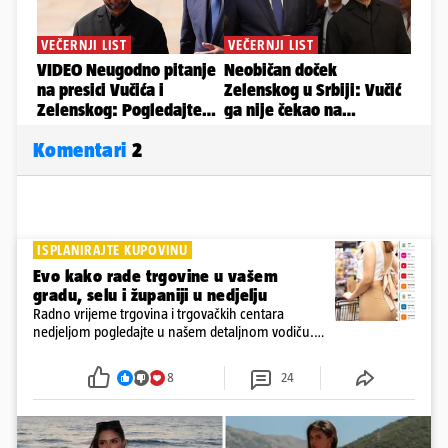
Komentari
2
ISPLANIRAJTE KUPOVINU
Evo kako rade trgovine u vašem
gradu, selu i županiji u nedjelju
Radno vrijeme trgovina i trgovačkih centara
nedjeljom pogledajte u našem detaljnom vodiču.
Trgovine smiju raditi 16 nedjelja u godini, a trgovine
i šoping centri sami biraju koje će to nedjelje biti
8
24