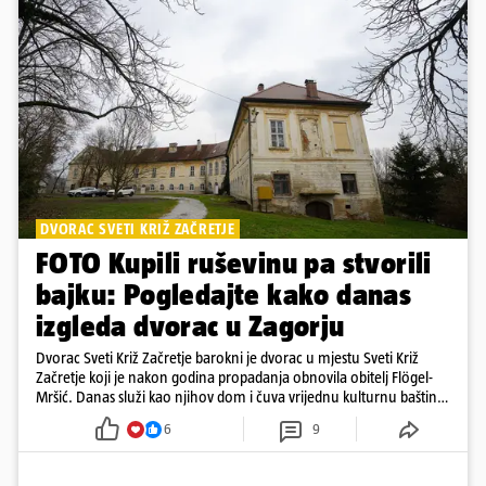
DVORAC SVETI KRIŽ ZAČRETJE
FOTO Kupili ruševinu pa stvorili
bajku: Pogledajte kako danas
izgleda dvorac u Zagorju
Dvorac Sveti Križ Začretje barokni je dvorac u mjestu Sveti Križ
Začretje koji je nakon godina propadanja obnovila obitelj Flögel-
Mršić. Danas služi kao njihov dom i čuva vrijednu kulturnu baštinu
davno zaboravljenog vremena
6
9