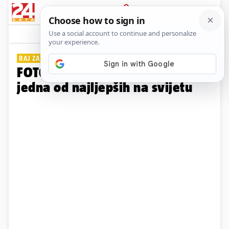
PRIJAVA
Galerija
Komentari
2
RAJ ZA DUŠU
FOTO Ova zelena oaza u BiH je
jedna od najljepših na svijetu