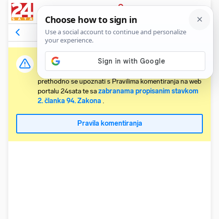
PRIJAVA
Komentari
Relevantni
Važna obavijest:
Svaki korisnik koji želi komentirati članke obvezan je
prethodno se upoznati s Pravilima komentiranja na web
portalu 24sata te sa
zabranama propisanim stavkom
2. članka 94. Zakona
.
Pravila komentiranja