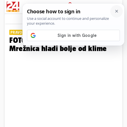
PRIJAVA
Galerija
Komentari
10
PRAVO OSVJEŽENJE
FOTO Vruće ljeto u Dugoj Resi:
Mrežnica hladi bolje od klime