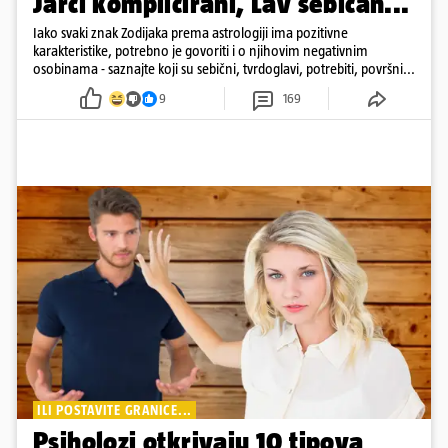
Jarci komplicirani, Lav sebičan...
Iako svaki znak Zodijaka prema astrologiji ima pozitivne
karakteristike, potrebno je govoriti i o njihovim negativnim
osobinama - saznajte koji su sebični, tvrdoglavi, potrebiti, površni...
9
169
ILI POSTAVITE GRANICE...
Psiholozi otkrivaju 10 tipova