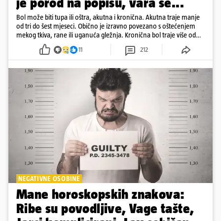
je porod na popisu, vara se...
Bol može biti tupa ili oštra, akutna i kronična. Akutna traje manje
od tri do šest mjeseci. Obično je izravno povezano s oštećenjem
mekog tkiva, rane ili uganuća gležnja. Kronična bol traje više od
šest mjeseci
11
212
NEGATIVNE OSOBINE
Mane horoskopskih znakova:
Ribe su povodljive, Vage tašte,