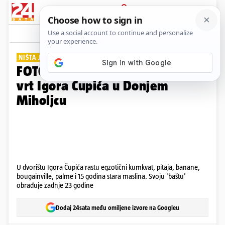
PRIJAVA
Galerija
Komentari
2
NIŠTA JADRAN, SAMO DRAVA
FOTO Zavirite u mediteranski
vrt Igora Čupića u Donjem
Miholjcu
U dvorištu Igora Čupića rastu egzotični kumkvat, pitaja, banane,
bougainville, palme i 15 godina stara maslina. Svoju 'baštu'
obrađuje zadnje 23 godine
Dodaj 24sata među omiljene izvore na Googleu