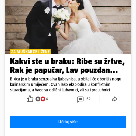
ZA MUŠKARCE I ŽENE
Kakvi ste u braku: Ribe su žrtve,
Rak je papučar, Lav pouzdan...
Bikica je u braku senzualna ljubavnica, a obitelj će oboriti s nogu
kulinarskim umijećem. Ovan lako eksplodira u konfliktnim
situacijama, a Vage su odlični ljubavnici, ali su i preljubnici
4
62
Učitaj više