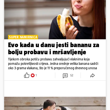
SUPER NAMIRNICA
Evo kada u danu jesti bananu za
bolju probavu i mršavljenje
Tijekom obroka potiču probavu zahvaljujući vlaknima koja
pomažu pokretljivosti crijeva. Jedna srednje velika banana sadrži
oko 3 grama vlakana, što je 11 % preporučenog dnevnog unosa
1
52