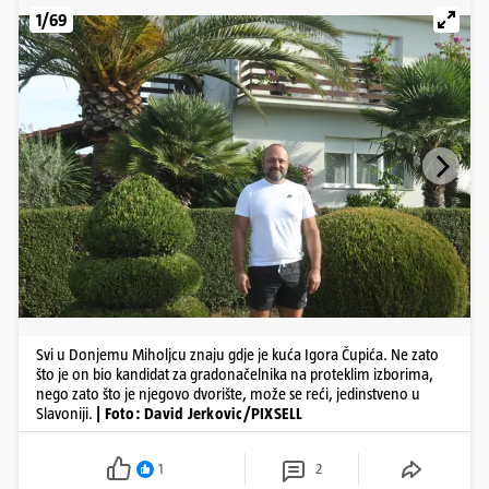
1/69
Svi u Donjemu Miholjcu znaju gdje je kuća Igora Čupića. Ne zato
što je on bio kandidat za gradonačelnika na proteklim izborima,
nego zato što je njegovo dvorište, može se reći, jedinstveno u
Slavoniji.
| Foto: David Jerkovic/PIXSELL
1
2