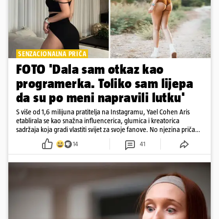
SENZACIONALNA PRIČA
FOTO 'Dala sam otkaz kao
programerka. Toliko sam lijepa
da su po meni napravili lutku'
S više od 1,6 milijuna pratitelja na Instagramu, Yael Cohen Aris
etablirala se kao snažna influencerica, glumica i kreatorica
sadržaja koja gradi vlastiti svijet za svoje fanove. No njezina priča
pokazuje da online slava dolazi i s neočekivanim izazovima
14
41