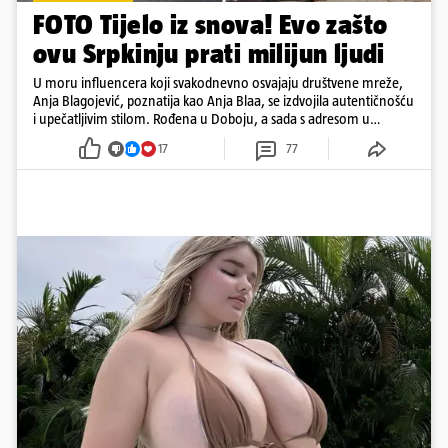
FOTO Tijelo iz snova! Evo zašto
ovu Srpkinju prati milijun ljudi
U moru influencera koji svakodnevno osvajaju društvene mreže,
Anja Blagojević, poznatija kao Anja Blaa, se izdvojila autentičnošću
i upečatljivim stilom. Rođena u Doboju, a sada s adresom u
Dubaiju, Anja je spoj glamura, discipline i mladenačke energije
17
77