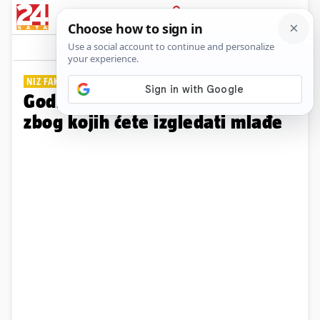
PRIJAVA
Galerija
Komentari
5
NIZ FAKTORA
Godine su samo broj: Navike
zbog kojih ćete izgledati mlađe