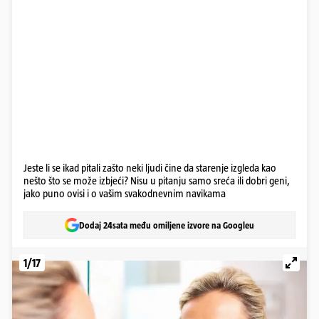
Jeste li se ikad pitali zašto neki ljudi čine da starenje izgleda kao
nešto što se može izbjeći? Nisu u pitanju samo sreća ili dobri geni,
jako puno ovisi i o vašim svakodnevnim navikama
Dodaj 24sata među omiljene izvore na Googleu
1/17