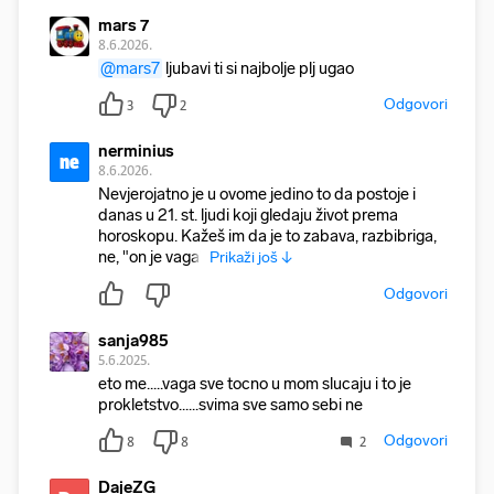
mars 7
8.6.2026.
@mars7
ljubavi ti si najbolje plj ugao
Odgovori
3
2
nerminius
ne
8.6.2026.
Nevjerojatno je u ovome jedino to da postoje i
danas u 21. st. ljudi koji gledaju život prema
horoskopu. Kažeš im da je to zabava, razbibriga,
ne, "on je vaga"
Prikaži još ↓
Odgovori
sanja985
5.6.2025.
eto me.....vaga sve tocno u mom slucaju i to je
prokletstvo......svima sve samo sebi ne
Odgovori
8
8
2
DajeZG