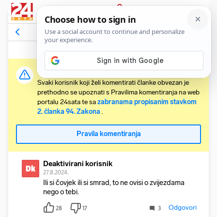
PRIJAVA
Komentari
269
Relevantni
Važna obavijest:
Svaki korisnik koji želi komentirati članke obvezan je
prethodno se upoznati s Pravilima komentiranja na web
portalu 24sata te sa
zabranama propisanim stavkom
2. članka 94. Zakona
.
Pravila komentiranja
Deaktivirani korisnik
Dk
27.8.2024.
Ili si čovjek ili si smrad, to ne ovisi o zvijezdama
nego o tebi.
Odgovori
28
17
3