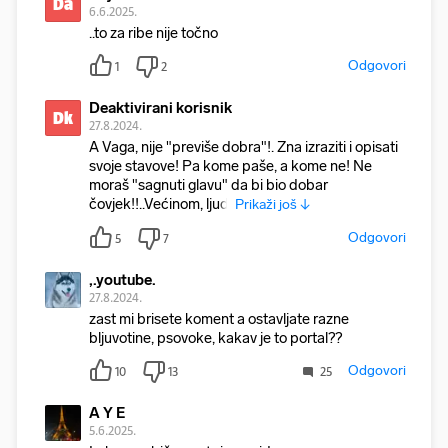
Da
6.6.2025.
..to za ribe nije točno
Odgovori
1
2
Deaktivirani korisnik
Dk
27.8.2024.
A Vaga, nije "previše dobra"!. Zna izraziti i opisati
svoje stavove! Pa kome paše, a kome ne! Ne
moraš "sagnuti glavu" da bi bio dobar
čovjek!!..Većinom, ljudi
Prikaži još ↓
Odgovori
5
7
,.youtube.
27.8.2024.
zast mi brisete koment a ostavljate razne
bljuvotine, psovoke, kakav je to portal??
Odgovori
10
13
25
A Y E
5.6.2025.