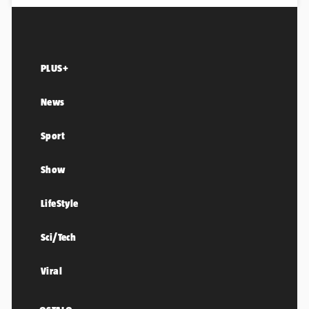
PLUS+
News
Sport
Show
LifeStyle
Sci/Tech
Viral