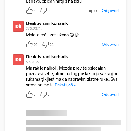
Labavo, običan natpis na zidu.
Odgovori
5
9
73
Deaktivirani korisnik
Dk
27.8.2024.
Malo je reći , zasluženo 🙃😔
Odgovori
20
24
Deaktivirani korisnik
Dk
5.6.2025.
Ma rak je najbolji. Mozda previše osjecajan
poznavsi sebe, ali nema tog posla sto ja sa svojim
rukama tj kljestima da napravim, zlatne ruke.. Sva
sreca pa me ta
Prikaži još ↓
Odgovori
2
7