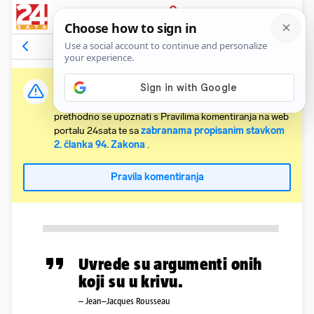
PRIJAVA
Komentari
Relevantni
Važna obavijest:
Svaki korisnik koji želi komentirati članke obvezan je
prethodno se upoznati s Pravilima komentiranja na web
portalu 24sata te sa
zabranama propisanim stavkom
2. članka 94. Zakona
.
Pravila komentiranja
Uvrede su argumenti onih
koji su u krivu.
– Jean–Jacques Rousseau