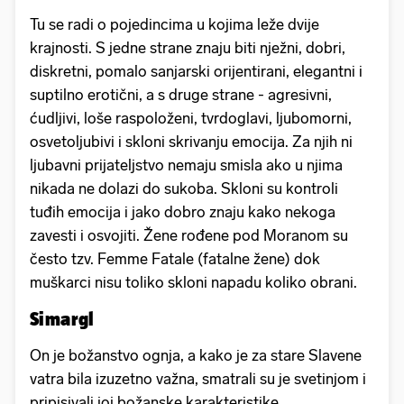
Tu se radi o pojedincima u kojima leže dvije
krajnosti. S jedne strane znaju biti nježni, dobri,
diskretni, pomalo sanjarski orijentirani, elegantni i
suptilno erotični, a s druge strane - agresivni,
ćudljivi, loše raspoloženi, tvrdoglavi, ljubomorni,
osvetoljubivi i skloni skrivanju emocija. Za njih ni
ljubavni prijateljstvo nemaju smisla ako u njima
nikada ne dolazi do sukoba. Skloni su kontroli
tuđih emocija i jako dobro znaju kako nekoga
zavesti i osvojiti. Žene rođene pod Moranom su
često tzv. Femme Fatale (fatalne žene) dok
muškarci nisu toliko skloni napadu koliko obrani.
Simargl
On je božanstvo ognja, a kako je za stare Slavene
vatra bila izuzetno važna, smatrali su je svetinjom i
pripisivali joj božanske karakteristike.