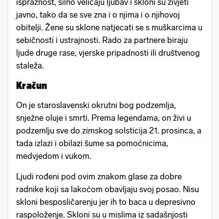
ispraznost, silno veličaju ljubav i skloni su živjeti
javno, tako da se sve zna i o njima i o njihovoj
obitelji. Žene su sklone natjecati se s muškarcima u
sebičnosti i ustrajnosti. Rado za partnere biraju
ljude druge rase, vjerske pripadnosti ili društvenog
staleža.
Kračun
On je staroslavenski okrutni bog podzemlja,
snježne oluje i smrti. Prema legendama, on živi u
podzemlju sve do zimskog solsticija 21. prosinca, a
tada izlazi i obilazi šume sa pomoćnicima,
medvjedom i vukom.
Ljudi rođeni pod ovim znakom glase za dobre
radnike koji sa lakoćom obavljaju svoj posao. Nisu
skloni besposličarenju jer ih to baca u depresivno
raspoloženje. Skloni su u mislima iz sadašnjosti