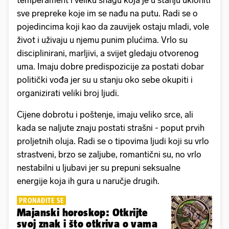
sve prepreke koje im se nađu na putu. Radi se o
pojedincima koji kao da zauvijek ostaju mladi, vole
život i uživaju u njemu punim plućima. Vrlo su
disciplinirani, marljivi, a svijet gledaju otvorenog
uma. Imaju dobre predispozicije za postati dobar
politički vođa jer su u stanju oko sebe okupiti i
organizirati veliki broj ljudi.
Cijene dobrotu i poštenje, imaju veliko srce, ali
kada se naljute znaju postati strašni - poput prvih
proljetnih oluja. Radi se o tipovima ljudi koji su vrlo
strastveni, brzo se zaljube, romantični su, no vrlo
nestabilni u ljubavi jer su prepuni seksualne
energije koja ih gura u naručje drugih.
PRONAĐITE SE
Majanski horoskop: Otkrijte
svoj znak i što otkriva o vama