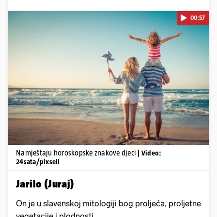
00:57
Pokretanje videa...
Namještaju horoskopske znakove djeci
| Video:
24sata/pixsell
Jarilo (Juraj)
On je u slavenskoj mitologiji bog proljeća, proljetne
vegetacije i plodnosti.