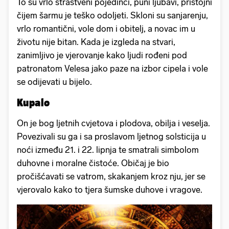
To su vrlo strastveni pojedinci, puni ljubavi, pristojni
čijem šarmu je teško odoljeti. Skloni su sanjarenju,
vrlo romantični, vole dom i obitelj, a novac im u
životu nije bitan. Kada je izgleda na stvari,
zanimljivo je vjerovanje kako ljudi rođeni pod
patronatom Velesa jako paze na izbor cipela i vole
se odijevati u bijelo.
Kupalo
On je bog ljetnih cvjetova i plodova, obilja i veselja.
Povezivali su ga i sa proslavom ljetnog solsticija u
noći između 21. i 22. lipnja te smatrali simbolom
duhovne i moralne čistoće. Običaj je bio
pročišćavati se vatrom, skakanjem kroz nju, jer se
vjerovalo kako to tjera šumske duhove i vragove.