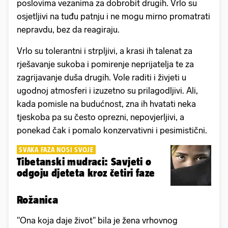
poslovima vezanima za dobrobit drugih. Vrlo su
osjetljivi na tuđu patnju i ne mogu mirno promatrati
nepravdu, bez da reagiraju.
Vrlo su tolerantni i strpljivi, a krasi ih talenat za
rješavanje sukoba i pomirenje neprijatelja te za
zagrijavanje duša drugih. Vole raditi i živjeti u
ugodnoj atmosferi i izuzetno su prilagodljivi. Ali,
kada pomisle na budućnost, zna ih hvatati neka
tjeskoba pa su često oprezni, nepovjerljivi, a
ponekad čak i pomalo konzervativni i pesimistični.
SVAKA FAZA NOSI SVOJE
Tibetanski mudraci: Savjeti o
odgoju djeteta kroz četiri faze
Rožanica
"Ona koja daje život" bila je žena vrhovnog