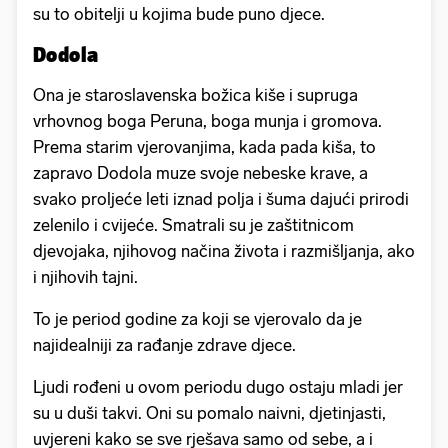
su to obitelji u kojima bude puno djece.
Dodola
Ona je staroslavenska božica kiše i supruga
vrhovnog boga Peruna, boga munja i gromova.
Prema starim vjerovanjima, kada pada kiša, to
zapravo Dodola muze svoje nebeske krave, a
svako proljeće leti iznad polja i šuma dajući prirodi
zelenilo i cvijeće. Smatrali su je zaštitnicom
djevojaka, njihovog načina života i razmišljanja, ako
i njihovih tajni.
To je period godine za koji se vjerovalo da je
najidealniji za rađanje zdrave djece.
Ljudi rođeni u ovom periodu dugo ostaju mladi jer
su u duši takvi. Oni su pomalo naivni, djetinjasti,
uvjereni kako se sve rješava samo od sebe, a i