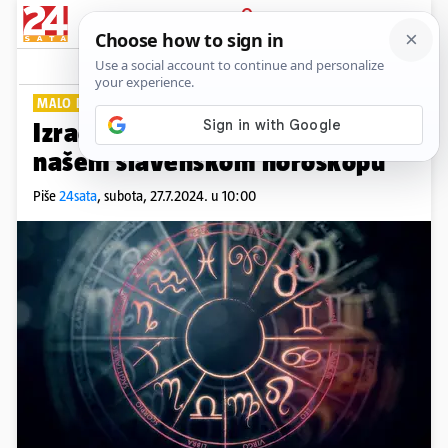
PRIJAVA
Lifestyle
Komentari
33
MALO DRUGAČIJI
Izračunajte koji ste znak u
našem slavenskom horoskopu
Piše
24sata
,
subota, 27.7.2024. u 10:00