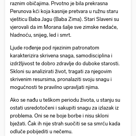
raznim običajima. Prvotno je bila prekrasna
Perunova kći koja kasnije pretvara u ružnu staru
vješticu Baba Jagu (Baba Zima). Stari Slaveni su
vjerovali da im Morana šalje sve zimske nedaće,
hladnoću, snijeg, led i smrt.
Ljude rođenje pod njezinim patronatom
karakterizira skrivena snaga, samodisciplina i
izdržljivost te dobro zdravlje do duboke starosti.
Skloni su analizirati život, tragati za njegovim
skrivenim resursima, pronalaziti svoju snagu i
mogućnosti te pravilno upravljati njima.
Ako se nađu u teškom periodu života, u stanju su
ostati usredotočeni i sakupiti snagu za izlazak iz
problema. Oni se ne boje borbe i nisu skloni
bježati. Čak ih nije strah suočiti se sa smrću kada
odluče pobijediti u nečemu.