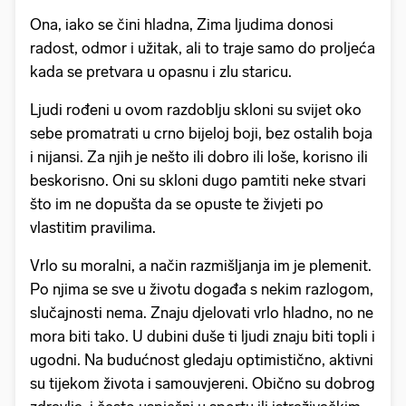
Ona, iako se čini hladna, Zima ljudima donosi
radost, odmor i užitak, ali to traje samo do proljeća
kada se pretvara u opasnu i zlu staricu.
Ljudi rođeni u ovom razdoblju skloni su svijet oko
sebe promatrati u crno bijeloj boji, bez ostalih boja
i nijansi. Za njih je nešto ili dobro ili loše, korisno ili
beskorisno. Oni su skloni dugo pamtiti neke stvari
što im ne dopušta da se opuste te živjeti po
vlastitim pravilima.
Vrlo su moralni, a način razmišljanja im je plemenit.
Po njima se sve u životu događa s nekim razlogom,
slučajnosti nema. Znaju djelovati vrlo hladno, no ne
mora biti tako. U dubini duše ti ljudi znaju biti topli i
ugodni. Na budućnost gledaju optimistično, aktivni
su tijekom života i samouvjereni. Obično su dobrog