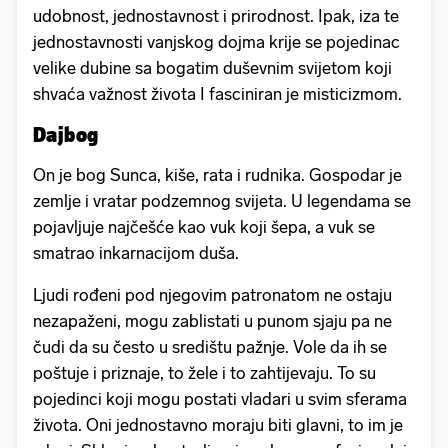
udobnost, jednostavnost i prirodnost. Ipak, iza te
jednostavnosti vanjskog dojma krije se pojedinac
velike dubine sa bogatim duševnim svijetom koji
shvaća važnost života I fasciniran je misticizmom.
Dajbog
On je bog Sunca, kiše, rata i rudnika. Gospodar je
zemlje i vratar podzemnog svijeta. U legendama se
pojavljuje najčešće kao vuk koji šepa, a vuk se
smatrao inkarnacijom duša.
Ljudi rođeni pod njegovim patronatom ne ostaju
nezapaženi, mogu zablistati u punom sjaju pa ne
čudi da su često u središtu pažnje. Vole da ih se
poštuje i priznaje, to žele i to zahtijevaju. To su
pojedinci koji mogu postati vladari u svim sferama
života. Oni jednostavno moraju biti glavni, to im je