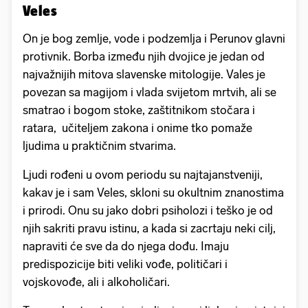
Veles
On je bog zemlje, vode i podzemlja i Perunov glavni
protivnik. Borba između njih dvojice je jedan od
najvažnijih mitova slavenske mitologije. Vales je
povezan sa magijom i vlada svijetom mrtvih, ali se
smatrao i bogom stoke, zaštitnikom stočara i
ratara, učiteljem zakona i onime tko pomaže
ljudima u praktičnim stvarima.
Ljudi rođeni u ovom periodu su najtajanstveniji,
kakav je i sam Veles, skloni su okultnim znanostima
i prirodi. Onu su jako dobri psiholozi i teško je od
njih sakriti pravu istinu, a kada si zacrtaju neki cilj,
napraviti će sve da do njega dođu. Imaju
predispozicije biti veliki vođe, političari i
vojskovođe, ali i alkoholičari.