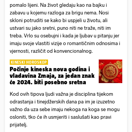
pomalo lijeni. Na život gledaju kao na bajku i
zabavu u kojemu razloga za brigu nema. Nosi
skloni potruditi se kako bi uspjeli u životu, ali
ustvari su jako sretni, puno niti ne traže, niti im
treba. Vrlo su osebujni i kada je ljubav u pitanju jer
imaju svoje vlastiti vizije o romantičnim odnosima i
vjernosti, različit od konvencionalnog.
KINESKI HOROSKOP
Počinje kineska nova godina i
vladavina Zmaja, za jedan znak
će 2024. biti posebno sretna
Kod ovih tipova ljudi važna je disciplina tijekom
odrastanja i tinejdžerskih dana pa im je izuzetno
važno da uza sebe imaju nekoga na koga se mogu
osloniti, tko će ih usmjeriti i saslušati kao pravi
prijatelj.