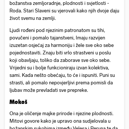
božanstva zemljoradnje, plodnosti i svjetlosti -
Roda. Stari Slaveni su vjerovali kako njih dvoje daju
život svemu na zemlji.
Ljudi rođeni pod njezinim patronatom su tihi,
povučeni i pomalo tajanstveni, Imaju razvijen
izuzetan osjećaj za harmoniju i žele sve oko sebe
pojednostaviti. Znaju biti vrlo strastveni u poslu
koji obavljaju, toliko da zaborave sve oko sebe.
Vrijedni su i bolje funkcioniraju izvan kolektiva,
sami. Kada nešto obećaju, to će i ispuniti. Puni su
strasti, ali pomalo nepovjerljivi prema pomisli da
ljubav može prevladati sve prepreke.
Mokoš
Ona je oličenje majke prirode i njezine plodnosti.
Mitovi govore kako je upravo ona sudjelovala u
božanskim sukobima između Velesa i Peruna te da