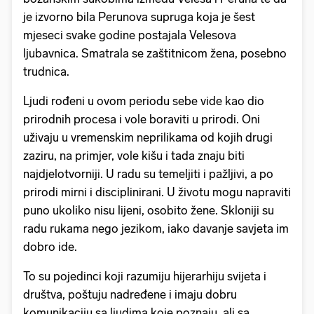
je izvorno bila Perunova supruga koja je šest
mjeseci svake godine postajala Velesova
ljubavnica. Smatrala se zaštitnicom žena, posebno
trudnica.
Ljudi rođeni u ovom periodu sebe vide kao dio
prirodnih procesa i vole boraviti u prirodi. Oni
uživaju u vremenskim neprilikama od kojih drugi
zaziru, na primjer, vole kišu i tada znaju biti
najdjelotvorniji. U radu su temeljiti i pažljivi, a po
prirodi mirni i disciplinirani. U životu mogu napraviti
puno ukoliko nisu lijeni, osobito žene. Skloniji su
radu rukama nego jezikom, iako davanje savjeta im
dobro ide.
To su pojedinci koji razumiju hijerarhiju svijeta i
društva, poštuju nadređene i imaju dobru
komunikaciju sa ljudima koje poznaju, ali sa