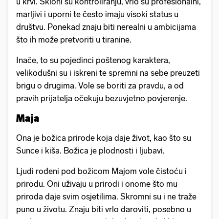
u krvi. Skloni su kontroliranju, vrlo su profesionalni,
marljivi i uporni te često imaju visoki status u
društvu. Ponekad znaju biti nerealni u ambicijama
što ih može pretvoriti u tiranine.
Inače, to su pojedinci poštenog karaktera,
velikodušni su i iskreni te spremni na sebe preuzeti
brigu o drugima. Vole se boriti za pravdu, a od
pravih prijatelja očekuju bezuvjetno povjerenje.
Maja
Ona je božica prirode koja daje život, kao što su
Sunce i kiša. Božica je plodnosti i ljubavi.
Ljudi rođeni pod božicom Majom vole čistoću i
prirodu. Oni uživaju u prirodi i onome što mu
priroda daje svim osjetilima. Skromni su i ne traže
puno u životu. Znaju biti vrlo daroviti, posebno u