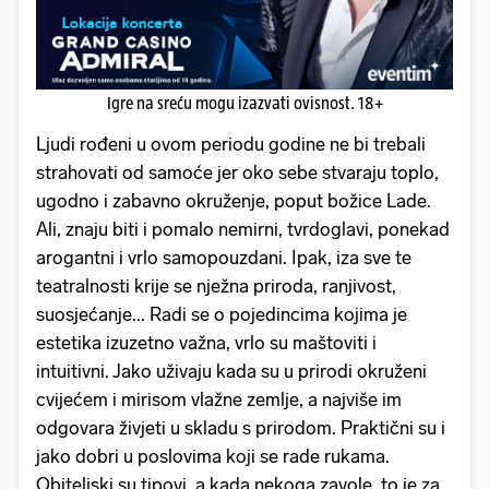
Igre na sreću mogu izazvati ovisnost. 18+
Ljudi rođeni u ovom periodu godine ne bi trebali
strahovati od samoće jer oko sebe stvaraju toplo,
ugodno i zabavno okruženje, poput božice Lade.
Ali, znaju biti i pomalo nemirni, tvrdoglavi, ponekad
arogantni i vrlo samopouzdani. Ipak, iza sve te
teatralnosti krije se nježna priroda, ranjivost,
suosjećanje... Radi se o pojedincima kojima je
estetika izuzetno važna, vrlo su maštoviti i
intuitivni. Jako uživaju kada su u prirodi okruženi
cvijećem i mirisom vlažne zemlje, a najviše im
odgovara živjeti u skladu s prirodom. Praktični su i
jako dobri u poslovima koji se rade rukama.
Obiteljski su tipovi, a kada nekoga zavole, to je za