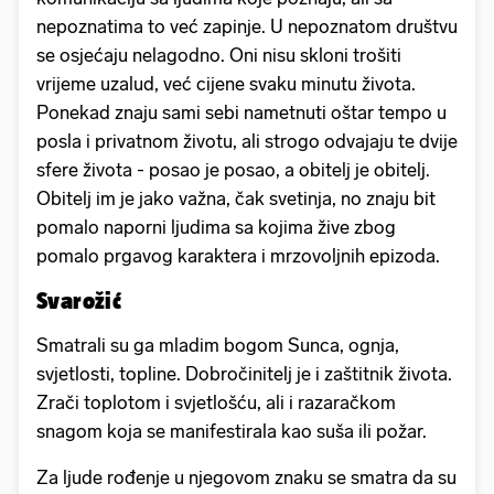
nepoznatima to već zapinje. U nepoznatom društvu
se osjećaju nelagodno. Oni nisu skloni trošiti
vrijeme uzalud, već cijene svaku minutu života.
Ponekad znaju sami sebi nametnuti oštar tempo u
posla i privatnom životu, ali strogo odvajaju te dvije
sfere života - posao je posao, a obitelj je obitelj.
Obitelj im je jako važna, čak svetinja, no znaju bit
pomalo naporni ljudima sa kojima žive zbog
pomalo prgavog karaktera i mrzovoljnih epizoda.
Svarožić
Smatrali su ga mladim bogom Sunca, ognja,
svjetlosti, topline. Dobročinitelj je i zaštitnik života.
Zrači toplotom i svjetlošću, ali i razaračkom
snagom koja se manifestirala kao suša ili požar.
Za ljude rođenje u njegovom znaku se smatra da su