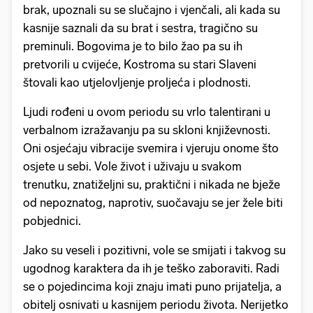
brak, upoznali su se slučajno i vjenčali, ali kada su
kasnije saznali da su brat i sestra, tragično su
preminuli. Bogovima je to bilo žao pa su ih
pretvorili u cvijeće, Kostroma su stari Slaveni
štovali kao utjelovljenje proljeća i plodnosti.
Ljudi rođeni u ovom periodu su vrlo talentirani u
verbalnom izražavanju pa su skloni književnosti.
Oni osjećaju vibracije svemira i vjeruju onome što
osjete u sebi. Vole život i uživaju u svakom
trenutku, znatiželjni su, praktični i nikada ne bježe
od nepoznatog, naprotiv, suočavaju se jer žele biti
pobjednici.
Jako su veseli i pozitivni, vole se smijati i takvog su
ugodnog karaktera da ih je teško zaboraviti. Radi
se o pojedincima koji znaju imati puno prijatelja, a
obitelj osnivati u kasnijem periodu života. Nerijetko