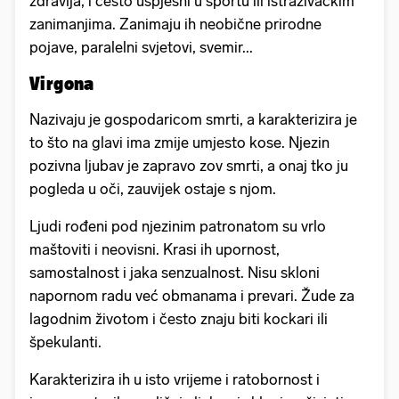
zdravlja, i često uspješni u sportu ili istraživačkim
zanimanjima. Zanimaju ih neobične prirodne
pojave, paralelni svjetovi, svemir...
Virgona
Nazivaju je gospodaricom smrti, a karakterizira je
to što na glavi ima zmije umjesto kose. Njezin
pozivna ljubav je zapravo zov smrti, a onaj tko ju
pogleda u oči, zauvijek ostaje s njom.
Ljudi rođeni pod njezinim patronatom su vrlo
maštoviti i neovisni. Krasi ih upornost,
samostalnost i jaka senzualnost. Nisu skloni
napornom radu već obmanama i prevari. Žude za
lagodnim životom i često znaju biti kockari ili
špekulanti.
Karakterizira ih u isto vrijeme i ratobornost i