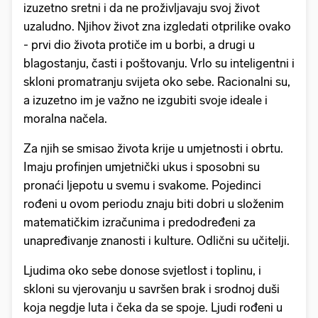
izuzetno sretni i da ne proživljavaju svoj život
uzaludno. Njihov život zna izgledati otprilike ovako
- prvi dio života protiče im u borbi, a drugi u
blagostanju, časti i poštovanju. Vrlo su inteligentni i
skloni promatranju svijeta oko sebe. Racionalni su,
a izuzetno im je važno ne izgubiti svoje ideale i
moralna načela.
Za njih se smisao života krije u umjetnosti i obrtu.
Imaju profinjen umjetnički ukus i sposobni su
pronaći ljepotu u svemu i svakome. Pojedinci
rođeni u ovom periodu znaju biti dobri u složenim
matematičkim izračunima i predodređeni za
unapređivanje znanosti i kulture. Odlični su učitelji.
Ljudima oko sebe donose svjetlost i toplinu, i
skloni su vjerovanju u savršen brak i srodnoj duši
koja negdje luta i čeka da se spoje. Ljudi rođeni u