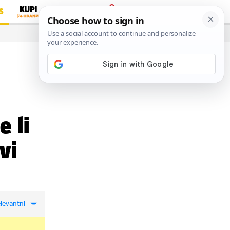
S
PRIJAVA
…
e li
vi
levantni