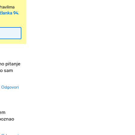
Pravilima
članka 94.
o pitanje
ao sam
Odgovori
jem
Upoznao