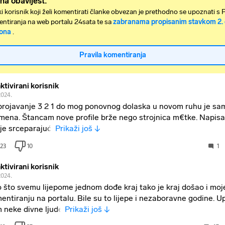
na obavijest:
i korisnik koji želi komentirati članke obvezan je prethodno se upoznati s 
ntiranja na web portalu 24sata te sa
zabranama propisanim stavkom 2. 
ona
.
Pravila komentiranja
ktivirani korisnik
2024.
rojavanje 3 2 1 do mog ponovnog dolaska u novom ruhu je sam
mena. Štancam nove profile brže nego strojnica m€tke. Napis
je srceparajući
Prikaži još ↓
23
10
1
ktivirani korisnik
2024.
 što svemu lijepome jednom dođe kraj tako je kraj došao i mo
entiranju na portalu. Bile su to lijepe i nezaboravne godine. 
 neke divne ljude
Prikaži još ↓