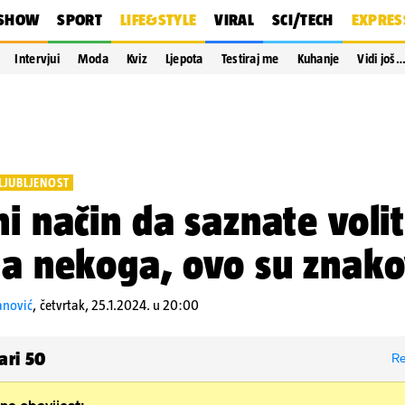
SHOW
SPORT
LIFE&STYLE
VIRAL
SCI/TECH
EXPRES
Intervjui
Moda
Kviz
Ljepota
Testiraj me
Kuhanje
Vidi još
ALJUBLJENOST
ni način da saznate volit
ta nekoga, ovo su znako
nović
,
četvrtak, 25.1.2024. u 20:00
ari
50
Re