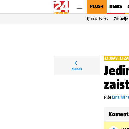
PLUS+
NEWS
Ljubav i seks
Zdravlje
LJUBAV ILI Z
Jedi
članak
zais
Piše
Ema Miha
Koment