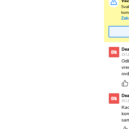
Važ
Svak
kome
Zak
Dea
Dk
25.1.
Odb
vre
ovd
Dea
Dk
25.1.
Kao
kom
sam