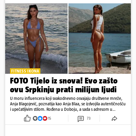
FITNESS IKONA
FOTO Tijelo iz snova! Evo zašto
ovu Srpkinju prati milijun ljudi
U moru influencera koji svakodnevno osvajaju društvene mreže,
Anja Blagojević, poznatija kao Anja Blaa, se izdvojila autentičnošću
i upečatljivim stilom. Rođena u Doboju, a sada s adresom u
Dubaiju, Anja je spoj glamura, discipline i mladenačke energije
15
73