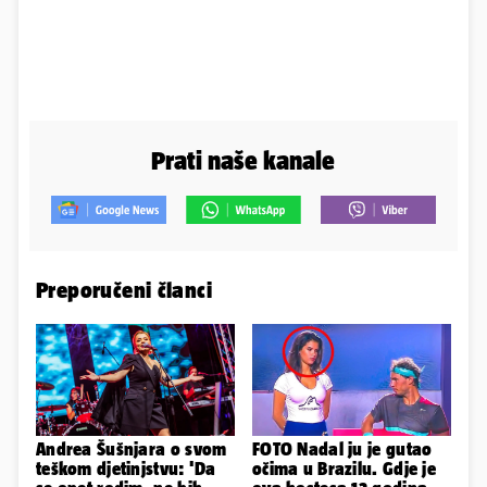
Prati naše kanale
Preporučeni članci
Andrea Šušnjara o svom
FOTO Nadal ju je gutao
teškom djetinjstvu: 'Da
očima u Brazilu. Gdje je