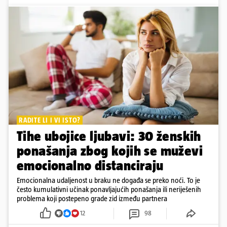
RADITE LI I VI ISTO?
Tihe ubojice ljubavi: 30 ženskih
ponašanja zbog kojih se muževi
emocionalno distanciraju
Emocionalna udaljenost u braku ne događa se preko noći. To je
često kumulativni učinak ponavljajućih ponašanja ili neriješenih
problema koji postepeno grade zid između partnera
12
98