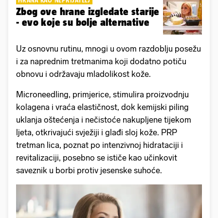
Zbog ove hrane izgledate starije
- evo koje su bolje alternative
Uz osnovnu rutinu, mnogi u ovom razdoblju posežu
i za naprednim tretmanima koji dodatno potiču
obnovu i održavaju mladolikost kože.
Microneedling, primjerice, stimulira proizvodnju
kolagena i vraća elastičnost, dok kemijski piling
uklanja oštećenja i nečistoće nakupljene tijekom
ljeta, otkrivajući svježiji i glađi sloj kože. PRP
tretman lica, poznat po intenzivnoj hidrataciji i
revitalizaciji, posebno se ističe kao učinkovit
saveznik u borbi protiv jesenske suhoće.