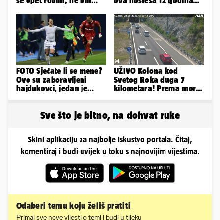
se opet rodim, ne bih
ova hostesa 12 godina
odabrala istu obitelj...'
poslije i kako izgleda?
FOTO Sjećate li se mene?
UŽIVO Kolona kod
Ovo su zaboravljeni
Svetog Roka duga 7
hajdukovci, jedan je
kilometara! Prema moru
napuhao 3,3 promila...
se vozi sa većim
zastojima
Sve što je bitno, na dohvat ruke
Skini aplikaciju za najbolje iskustvo portala. Čitaj,
komentiraj i budi uvijek u toku s najnovijim vijestima.
Odaberi temu koju želiš pratiti
Primaj sve nove vijesti o temi i budi u tijeku