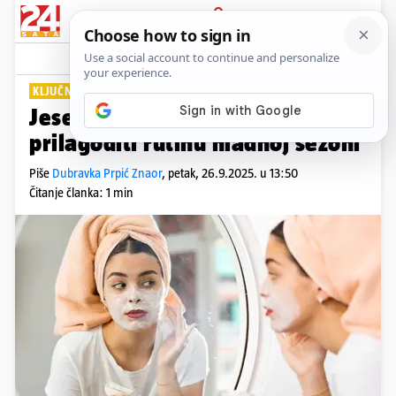
PRIJAVA
Lifestyle
Komentari
0
KLJUČNI RITUAL
Jesenska njega kože: Evo kako
prilagoditi rutinu hladnoj sezoni
Piše
Dubravka Prpić Znaor
,
petak, 26.9.2025. u 13:50
Čitanje članka: 1 min