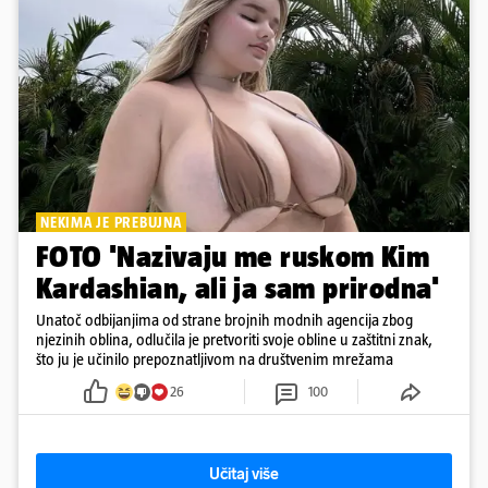
NEKIMA JE PREBUJNA
FOTO 'Nazivaju me ruskom Kim
Kardashian, ali ja sam prirodna'
Unatoč odbijanjima od strane brojnih modnih agencija zbog
njezinih oblina, odlučila je pretvoriti svoje obline u zaštitni znak,
što ju je učinilo prepoznatljivom na društvenim mrežama
26
100
Učitaj više