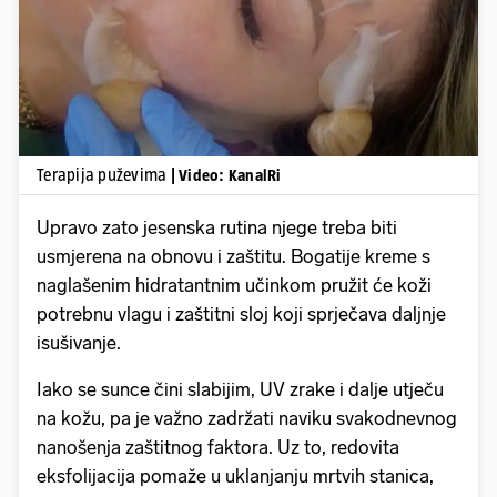
Pokretanje videa...
Terapija puževima
| Video: KanalRi
Upravo zato jesenska rutina njege treba biti
usmjerena na obnovu i zaštitu. Bogatije kreme s
naglašenim hidratantnim učinkom pružit će koži
potrebnu vlagu i zaštitni sloj koji sprječava daljnje
isušivanje.
Iako se sunce čini slabijim, UV zrake i dalje utječu
na kožu, pa je važno zadržati naviku svakodnevnog
nanošenja zaštitnog faktora. Uz to, redovita
eksfolijacija pomaže u uklanjanju mrtvih stanica,