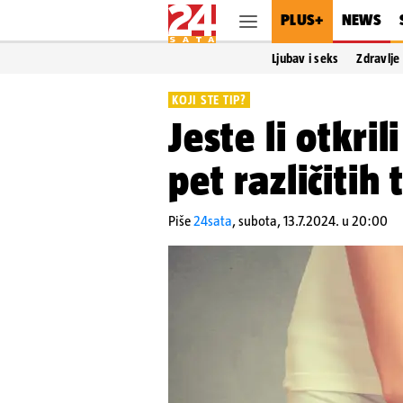
PLUS+
NEWS
Ljubav i seks
Zdravlje
KOJI STE TIP?
Jeste li otkril
pet različitih
Piše
24sata
,
subota, 13.7.2024. u 20:00