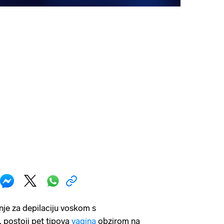
nje za depilaciju voskom s
 postoji pet tipova
vagina
obzirom na