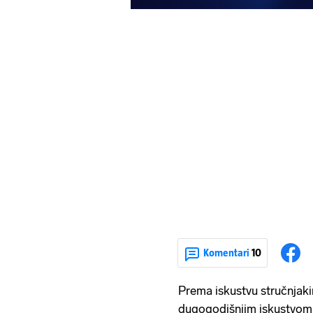
Komentari
10
Prema iskustvu stručnjaki
dugogodišnjim iskustvom,