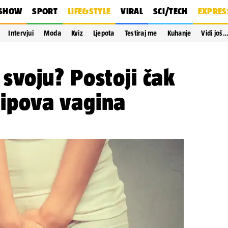
SHOW
SPORT
LIFE&STYLE
VIRAL
SCI/TECH
EXPRES
Intervjui
Moda
Kviz
Ljepota
Testiraj me
Kuhanje
Vidi još
i svoju? Postoji čak
 tipova vagina