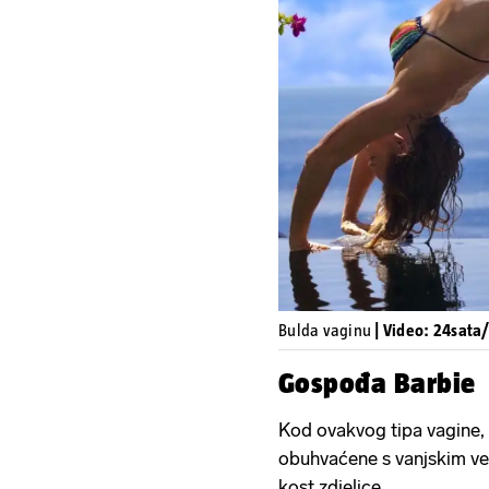
Bulda vaginu
| Video: 24sata/
Gospođa Barbie
Kod ovakvog tipa vagine, 
obuhvaćene s vanjskim vel
kost zdjelice.