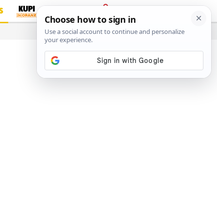
S
PRIJAVA
…