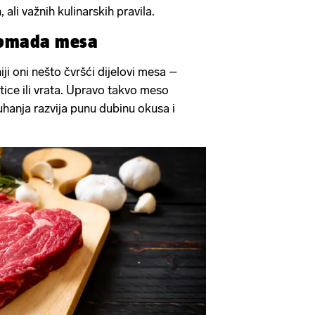
h, ali važnih kulinarskih pravila.
komada mesa
iji oni nešto čvršći dijelovi mesa –
tice ili vrata. Upravo takvo meso
hanja razvija punu dubinu okusa i