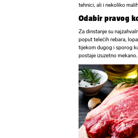
tehnici, ali i nekoliko mali
Odabir pravog 
Za dinstanje su najzahvaln
poput telećih rebara, lopa
tijekom dugog i sporog ku
postaje izuzetno mekano.