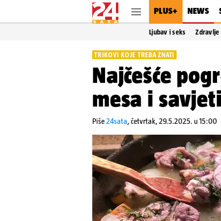
PLUS+
NEWS
Ljubav i seks
Zdravlje
TRIKOVI KOJE TREBA ZNATI
Najčešće pogr
mesa i savjeti
Piše
24sata
,
četvrtak, 29.5.2025. u 15:00