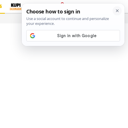
S
PRIJAVA
…