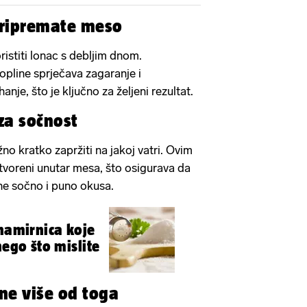
pripremate meso
ristiti lonac s debljim dnom.
pline sprječava zagaranje i
e, što je ključno za željeni rezultat.
za sočnost
žno kratko zapržiti na jakoj vatri. Ovim
tvoreni unutar mesa, što osigurava da
ne sočno i puno okusa.
 namirnica koje
nego što mislite
ne više od toga