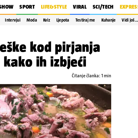
SHOW
SPORT
LIFE&STYLE
VIRAL
SCI/TECH
EXPRES
Intervjui
Moda
Kviz
Ljepota
Testiraj me
Kuhanje
Vidi još
eške kod pirjanja
 kako ih izbjeći
Čitanje članka: 1 min