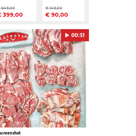
00:51
Pokretanje videa...
screenshot