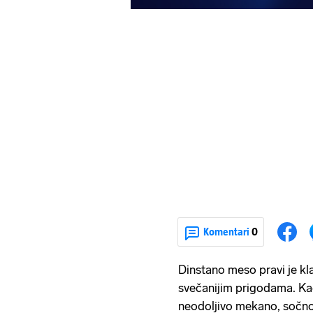
Komentari
0
Dinstano meso pravi je kla
svečanijim prigodama. Kad
neodoljivo mekano, sočno 