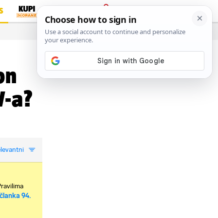
S
PRIJAVA
…
on
V-a?
levantni
Pravilima
članka 94.