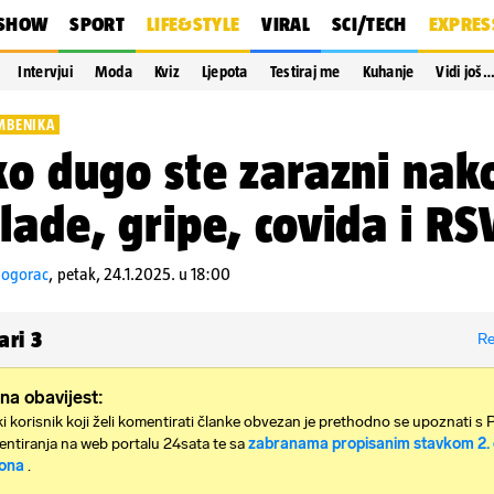
SHOW
SPORT
LIFE&STYLE
VIRAL
SCI/TECH
EXPRES
Intervjui
Moda
Kviz
Ljepota
Testiraj me
Kuhanje
Vidi još
MBENIKA
ko dugo ste zarazni nak
lade, gripe, covida i RS
nogorac
,
petak, 24.1.2025. u 18:00
ari
3
Re
na obavijest:
i korisnik koji želi komentirati članke obvezan je prethodno se upoznati s 
ntiranja na web portalu 24sata te sa
zabranama propisanim stavkom 2. 
ona
.