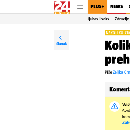
PLUS+
NEWS
Ljubav i seks
Zdravlje
NEKOLIKO ČI
Koli
članak
preh
Piše
Željka Cr
Koment
Važ
Svak
kome
Zak