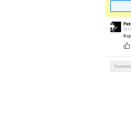
Pet
24.1.
Koj