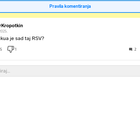
Pravila komentiranja
rKropotkin
2025.
ikua je sad taj RSV?
5
1
2