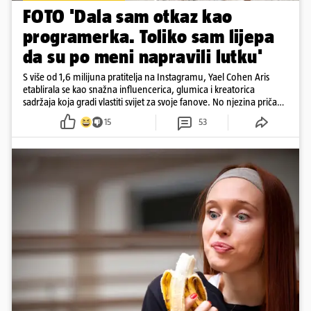
FOTO 'Dala sam otkaz kao
programerka. Toliko sam lijepa
da su po meni napravili lutku'
S više od 1,6 milijuna pratitelja na Instagramu, Yael Cohen Aris
etablirala se kao snažna influencerica, glumica i kreatorica
sadržaja koja gradi vlastiti svijet za svoje fanove. No njezina priča
pokazuje da online slava dolazi i s neočekivanim izazovima
15
53