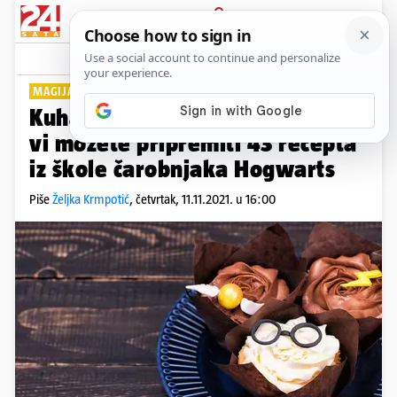
PRIJAVA
Lifestyle
Komentari
0
MAGIJA KUHINJE
Kuharica iz Harry Pottera: Sad i
vi možete pripremiti 43 recepta
iz škole čarobnjaka Hogwarts
Piše
Željka Krmpotić
,
četvrtak, 11.11.2021. u 16:00