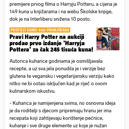
premijere prvog filma o Harryju Potteru, a cijena je
149 kuna u knjižarama i na webu Školske knjige,
dok je na Interliberu snižena 10 posto.
POSTOJI SAMO 500 PRIMJERAKA
Pravi Harry Potter na aukciji
prodao prvo izdanje 'Harryja
Pottera' za čak 245 tisuća kuna!
Autorica kuharice godinama je osmišljavala
recepte, a uz sva jela ponudila je i verzije bez
glutena te vegansku i vegetarijansku verziju kako
nitko ne bi ostao isključen kad je riječ o ovom
kulinarskom iskustvu.
- Kuharica je namijenjena svima, no osnovna ideja
je da roditelji s djecom pripremaju hranu jer ima
recepata koji zahtijevaju korištenje pećnice,
kuhanje i sve druge elemente uz koje je nužan