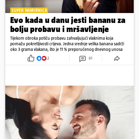
SUPER NAMIRNICA
Evo kada u danu jesti bananu za
bolju probavu i mršavljenje
Tijekom obroka potiču probavu zahvaljujući vlaknima koja
pomažu pokretljivosti crijeva. Jedna srednje velika banana sadrži
oko 3 grama vlakana, što je 11 % preporučenog dnevnog unosa
2
61