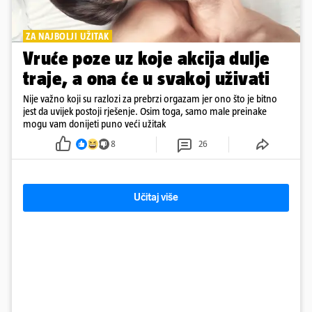
ZA NAJBOLJI UŽITAK
Vruće poze uz koje akcija dulje
traje, a ona će u svakoj uživati
Nije važno koji su razlozi za prebrzi orgazam jer ono što je bitno
jest da uvijek postoji rješenje. Osim toga, samo male preinake
mogu vam donijeti puno veći užitak
8
26
Učitaj više