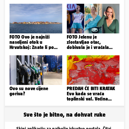
FOTO Ovo je najniži
FOTO Jelenu je
naseljeni otok u
zlostavljao otac,
Hrvatskoj: Znate li po
dobivala je i vraćala
čemu je još poseban?
kilograme: 'Brutalno me
tukao šakama'
Ovo su nove cijene
PREDAH ĆE BITI KRATAK
goriva?
Evo kada se vraća
toplinski val. Većina
Europe na udaru
Sve što je bitno, na dohvat ruke
Skini aplikaciju za najbolje iskustvo portala. Čitaj,