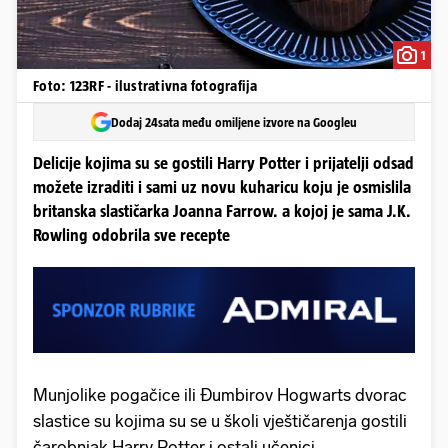
1
Foto: 123RF - ilustrativna fotografija
Dodaj 24sata među omiljene izvore na Googleu
Delicije kojima su se gostili Harry Potter i prijatelji odsad
možete izraditi i sami uz novu kuharicu koju je osmislila
britanska slastičarka Joanna Farrow. a kojoj je sama J.K.
Rowling odobrila sve recepte
Munjolike pogačice ili Đumbirov Hogwarts dvorac
slastice su kojima su se u školi vještičarenja gostili
čarobnjak Harry Potter i ostali učenici.