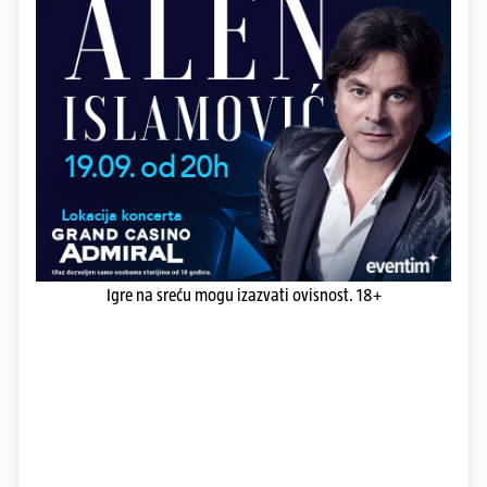
Igre na sreću mogu izazvati ovisnost. 18+