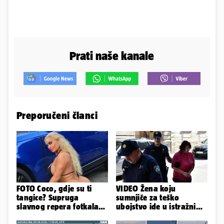
Prati naše kanale
Preporučeni članci
FOTO Coco, gdje su ti
VIDEO Žena koju
tangice? Supruga
sumnjiče za teško
slavnog repera fotkala
ubojstvo ide u istražni
se ispred auta i pokazala
zatvor. Prijeti joj 40