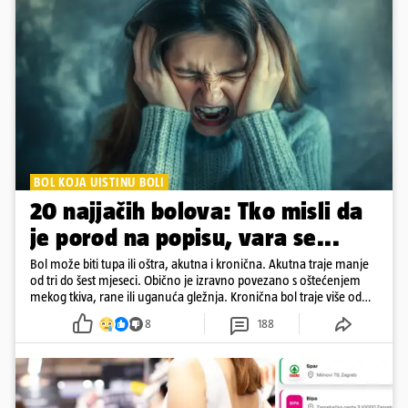
BOL KOJA UISTINU BOLI
20 najjačih bolova: Tko misli da
je porod na popisu, vara se...
Bol može biti tupa ili oštra, akutna i kronična. Akutna traje manje
od tri do šest mjeseci. Obično je izravno povezano s oštećenjem
mekog tkiva, rane ili uganuća gležnja. Kronična bol traje više od
šest mjeseci
8
188