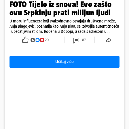
FOTO Tijelo iz snova! Evo zašto
ovu Srpkinju prati milijun ljudi
U moru influencera koji svakodnevno osvajaju društvene mreže,
Anja Blagojević, poznatija kao Anja Blaa, se izdvojila autentičnošću
i upečatljivim stilom. Rođena u Doboju, a sada s adresom u
Dubaiju, Anja je spoj glamura, discipline i mladenačke energije
20
87
Učitaj više