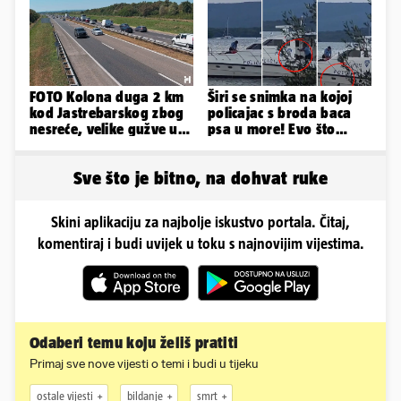
sve
godina!
FOTO Kolona duga 2 km
Širi se snimka na kojoj
kod Jastrebarskog zbog
policajac s broda baca
nesreće, velike gužve u
psa u more! Evo što
smjeru Zagreba
kažu: 'Samo smo ga
pustili'
Sve što je bitno, na dohvat ruke
Skini aplikaciju za najbolje iskustvo portala. Čitaj,
komentiraj i budi uvijek u toku s najnovijim vijestima.
Odaberi temu koju želiš pratiti
Primaj sve nove vijesti o temi i budi u tijeku
ostale vijesti
bildanje
smrt