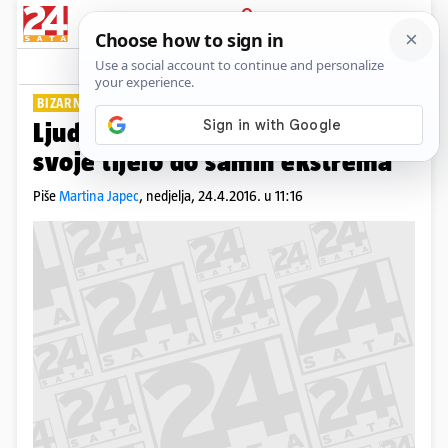
PRIJAVA
Lifestyle
Komentari
70
BIZARNI BILDERI
Ljudi koji su bildanjem odveli
svoje tijelo do samih ekstrema
Piše
Martina Japec
,
nedjelja, 24.4.2016. u 11:16